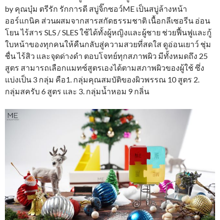
by คุณบุ๋ม ตรีรัก รักการดี สบู่จิ๊กซอว์ME เป็นสบู่ล้างหน้า
ออร์แกนิค ส่วนผสมจากสารสกัดธรรมชาติ เนื้อกลีเซอรีน อ่อน
โยน ไร้สาร SLS / SLES ใช้ได้ทั้งผู้หญิงและผู้ชาย ช่วยฟื้นฟูและกู้
ใบหน้าของทุกคนให้คืนกลับสู่ความสวยที่สดใส ดูอ่อนเยาว์ ชุ่ม
ชื่น ไร้สิว และจุดด่างดำ ตอบโจทย์ทุกสภาพผิว มีทั้งหมดถึง 25
สูตร สามารถเลือกแมทซ์สูตรเองได้ตามสภาพผิวของผู้ใช้ ซึ่ง
แบ่งเป็น 3 กลุ่ม คือ1. กลุ่มคุณสมบัติของผิวพรรณ 10 สูตร 2.
กลุ่มสครับ 6 สูตร และ 3. กลุ่มน้ำหอม 9 กลิ่น