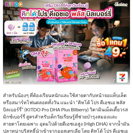
สำหรับน้องๆ ที่ต้องเรียนหนักและใช้สายตากับหน้าจอแท็บเล็ต
หรือสมาร์ทโฟนตลอดทั้งวัน แนะนำ “คิทโด้ โปร ดีเอชเอ พลัส
บิลเบอร์รี่” (KITDO Pro DHA Plus Bilberry) วิตามินเม็ดเคี้ยวรส
มิกซ์เบอร์รี่ สูตรสำหรับเด็กวัยเรียนรู้ที่ช่วยบำรุงสมองและ
สายตาโดยเฉพาะ อุดมไปด้วยดีเอชเอสูง (High DHA) จากน้ำมัน
ปลาทูน่าบริสุทธิ์นำเข้าจากออสเตรเลีย โดย คิทโด้ โปร ดีเอชเอ