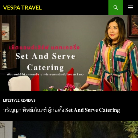
Skip
Search
VESPA TRAVEL
to
PRIMAR
content
MENU
LIFESTYLE
,
REVIEWS
วรัญญา ทิพย์ภัณฑ์ ผู้ก่อตั้ง 𝐒𝐞𝐭 𝐀𝐧𝐝 𝐒𝐞𝐫𝐯𝐞 𝐂𝐚𝐭𝐞𝐫𝐢𝐧𝐠