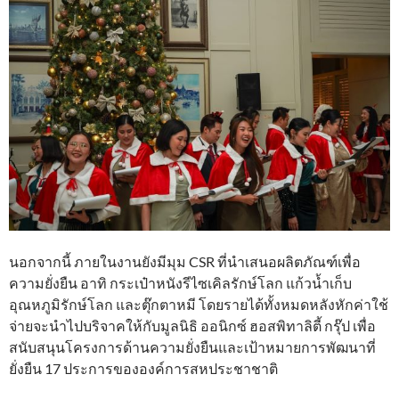
นอกจากนี้ ภายในงานยังมีมุม CSR ที่นำเสนอผลิตภัณฑ์เพื่อ
ความยั่งยืน อาทิ กระเป๋าหนังรีไซเคิลรักษ์โลก แก้วน้ำเก็บ
อุณหภูมิรักษ์โลก และตุ๊กตาหมี โดยรายได้ทั้งหมดหลังหักค่าใช้
จ่ายจะนำไปบริจาคให้กับมูลนิธิ ออนิกซ์ ฮอสพิทาลิตี้ กรุ๊ป เพื่อ
สนับสนุนโครงการด้านความยั่งยืนและเป้าหมายการพัฒนาที่
ยั่งยืน 17 ประการขององค์การสหประชาชาติ