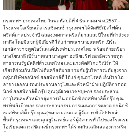
กรุงเทพฯ ประเทศไทย วันพฤหัสบดีที่ 4 ธันวาคม พ.ศ.2567 –
โรงแรมโอเรียนเต็ล เรสซิเดนซ์ กรุงเทพฯ ได้จัดพิธีเปิดไฟต้น
คริสต์มาสประจำปี ฉลองเทศกาลคริสต์มาสและปีใหม่ที่กำลังจะ
มาถึง โดยมีแขกผู้มีเกียรติ ได้แก่ ฯพณฯ นายแพทริก เบิร์น
เอกอัครราชทูตไอร์แลนด์ประจำประเทศไทย พร้อมด้วยภริยา
นางโซนาลี เบิร์น ฯพณฯ นางฮูดา อะลี ชะรีฟ เอกอัครราชทูต
สาธารณรัฐมัลดีฟส์ระเทศไทย และนางทัตสึโกะ วิเบิร์ก ให้
เกียรติร่วมกันเปิดไฟต้นคริสต์มาส ร่วมกับผู้บริหารระดับสูงจาก
กลุ่มบริษัทออนิกซ์ ฮอสพิทาลิตี้ ได้แก่ คุณฮาโรลด์ เอ็นริเก โอ
ลายา เลออน รองประธานอาวุโสและหัวหน้าฝ่ายปฏิบัติการ ออ
นิกซ์ ฮอสพิทาลิตี้ กรุ๊ป คุณวุฒิเวช เวชชบุษกร รองประธาน
อาวุโสและหัวหน้ากลุ่มการเงิน ออนิกซ์ ฮอสพิทาลิตี้ กรุ๊ป คุณ
พรทิพย์ เป้าทอง รองประธานกรรมการแผนกการตลาด ออนิกซ์
ฮอสพิทาลิตี้ กรุ๊ป คุณสุขมาล มอนเดล ผู้จัดการทั่วไปประจำ
พื้นที่กรุงเทพฯ และคุณยูวิน เทย์เลอร์ ผู้จัดการทั่วไปของโรงแรม
โอเรียนเต็ล เรสซิเดนซ์ กรุงเทพฯ ได้ร่วมกันเฉลิมฉลองการเริ่ม