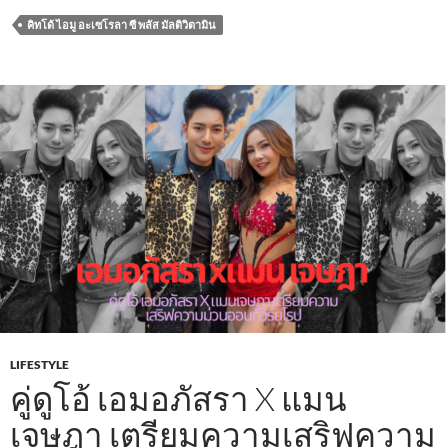
คิทโด้ ไอมู อะเซโรลา ซี พลัส มัลติวิตามิน
LIFESTYLE
คู่ดูโอ้ เอมอภัสรา ​X แมน
เจษฎา เตรียมความเสริฟความ