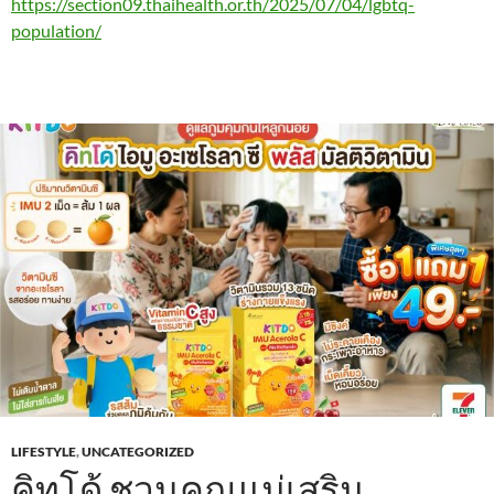
https://section09.thaihealth.or.th/2025/07/04/lgbtq-
population/
LIFESTYLE
,
UNCATEGORIZED
คิทโด้ ชวนคุณแม่เสริม