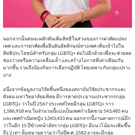
นอกจากนั้นตนจะผลักดันเพิ่มสิทธิในส่วนของการผ่าตัดแปลง
เพศ และการผ่าตัดเพื่อยืนยันอัตลักษณ์ทางเพศ เพิ่มเข้าไปใน
สิทธิประโยชน์สำหรับกลุ่ม LGBTQ+ ต่อไปอีกด้วย เพื่อจะช่วยลด
ช่องว่างหรือความเหลื่อมล้ำ และสร้างโอกาสที่เท่าเทียมกัน
มากขึ้น รวมถึงป้องกันการเลือกปฏิบัติ โดยเฉพาะกับกลุ่มเปราะ
บาง
อนึ่งจากข้อมูลงานวิจัยชิ้นหนึ่งของสถาบันวิจัยประชากรและ
สังคม มหาวิทยาลัยมหิดล มีการคาดประมาณประชากรกลุ่ม
LGBTQ+ ว่าในปี 2567 ประเทศไทยมีกลุ่ม LGBTQ+ ราว
1,586,918 คน ในจำนวนนี้แบ่งเป็นเพศกำเนิดชาย 543,485 คน
และเพศกำเนิดหญิง 1,043,433 คน นอกจากนี้งานคาดการณ์อีก
ว่าในอีก 15 ปีข้างหน้าอัตรากลุ่ม LGBTQ+ มีแนวโน้มจะเพิ่มขึ้น
ถึง 2 เท่า นั้นหมายความว่าในปีพ.ศ. 2582 อาจจะมีกลุ่ม