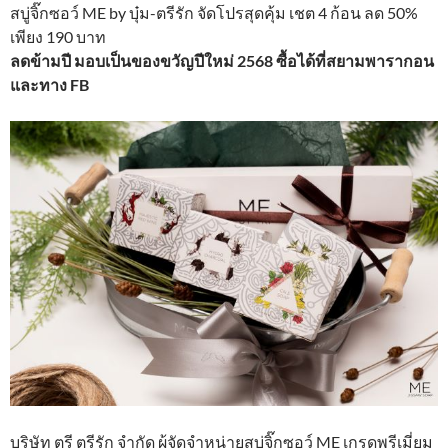
สบู่จิ๊กซอว์ ME by บุ๋ม-ตรีรัก จัดโปรสุดคุ้ม เชต 4 ก้อน ลด 50%
เพียง 190 บาท
ลดข้ามปี มอบเป็นของขวัญปีใหม่ 2568 ซื้อได้ที่สยามพารากอน
และทาง FB
บริษัท ตรี ตรีรัก จำกัด ผู้จัดจำหน่ายสบู่จิ๊กซอว์ ME เกรดพรีเมี่ยม