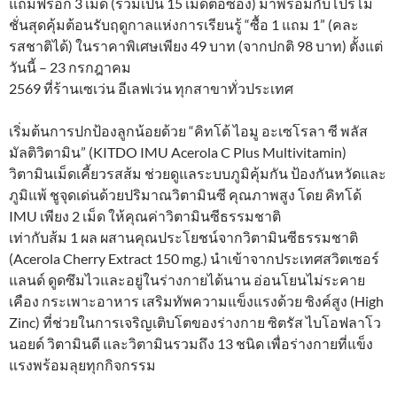
แถมฟรีอีก 3 เม็ด (รวมเป็น 15 เม็ดต่อซอง) มาพร้อมกับโปรโม
ชั่นสุดคุ้มต้อนรับฤดูกาลแห่งการเรียนรู้ “ซื้อ 1 แถม 1” (คละ
รสชาติได้) ในราคาพิเศษเพียง 49 บาท (จากปกติ 98 บาท) ตั้งแต่
วันนี้ – 23 กรกฎาคม
2569 ที่ร้านเซเว่น อีเลฟเว่น ทุกสาขาทั่วประเทศ
เริ่มต้นการปกป้องลูกน้อยด้วย “คิทโด้ ไอมู อะเซโรลา ซี พลัส
มัลติวิตามิน” (KITDO IMU Acerola C Plus Multivitamin)
วิตามินเม็ดเคี้ยวรสส้ม ช่วยดูแลระบบภูมิคุ้มกัน ป้องกันหวัดและ
ภูมิแพ้ ชูจุดเด่นด้วยปริมาณวิตามินซี คุณภาพสูง โดย คิทโด้
IMU เพียง 2 เม็ด ให้คุณค่าวิตามินซีธรรมชาติ
เท่ากับส้ม 1 ผล ผสานคุณประโยชน์จากวิตามินซีธรรมชาติ
(Acerola Cherry Extract 150 mg.) นำเข้าจากประเทศสวิตเซอร์
แลนด์ ดูดซึมไวและอยู่ในร่างกายได้นาน อ่อนโยนไม่ระคาย
เคือง กระเพาะอาหาร เสริมทัพความแข็งแรงด้วย ซิงค์สูง (High
Zinc) ที่ช่วยในการเจริญเติบโตของร่างกาย ซิตรัส ไบโอฟลาโว
นอยด์ วิตามินดี และวิตามินรวมถึง 13 ชนิด เพื่อร่างกายที่แข็ง
แรงพร้อมลุยทุกกิจกรรม