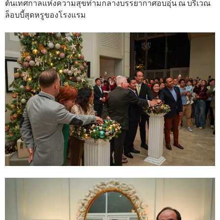
ต้นเทศกาลแห่งความสุขท่ามกลางบรรยากาศอบอุ่น ณ บริเวณ
ล็อบบี้สุดหรูของโรงแรม