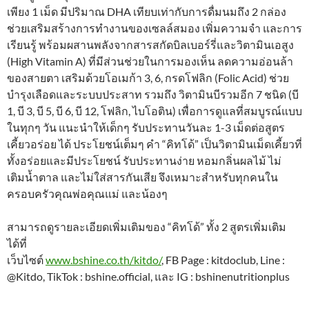
เพียง 1 เม็ด มีปริมาณ DHA เทียบเท่ากับการดื่มนมถึง 2 กล่อง
ช่วยเสริมสร้างการทำงานของเซลล์สมอง เพิ่มความจำ และการ
เรียนรู้ พร้อมผสานพลังจากสารสกัดบิลเบอร์รี่และวิตามินเอสูง
(High Vitamin A) ที่มีส่วนช่วยในการมองเห็น ลดความอ่อนล้า
ของสายตา เสริมด้วยโอเมก้า 3, 6, กรดโฟลิก (Folic Acid) ช่วย
บำรุงเลือดและระบบประสาท รวมถึง วิตามินบีรวมอีก 7 ชนิด (บี
1, บี 3, บี 5, บี 6, บี 12, โฟลิก, ไบโอติน) เพื่อการดูแลที่สมบูรณ์แบบ
ในทุกๆ วัน แนะนำให้เด็กๆ รับประทานวันละ 1-3 เม็ดต่อสูตร
เคี้ยวอร่อย ได้ ประโยชน์เต็มๆ คำ “คิทโด้” เป็นวิตามินเม็ดเคี้ยวที่
ทั้งอร่อยและมีประโยชน์ รับประทานง่าย หอมกลิ่นผลไม้ ไม่
เติมน้ำตาล และไม่ใส่สารกันเสีย จึงเหมาะสำหรับทุกคนใน
ครอบครัวคุณพ่อคุณแม่ และน้องๆ
สามารถดูรายละเอียดเพิ่มเติมของ “คิทโด้” ทั้ง 2 สูตรเพิ่มเติม
ได้ที่
เว็บไซต์
www.bshine.co.th/kitdo/
, FB Page : kitdoclub, Line :
@Kitdo, TikTok : bshine.official, และ IG : bshinenutritionplus