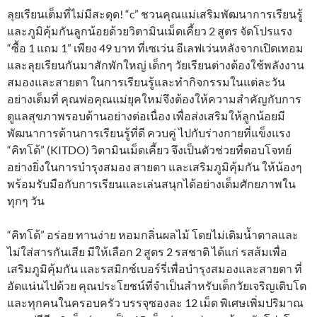
ลุยเรียนเต็มที่ไม่มีสะดุด! “c” ชวนคุณแม่เสริมพัฒนาการเรียนรู้
และภูมิคุ้มกันลูกน้อยด้วยวิตามินเม็ดเคี้ยว 2 สูตร จัดโปรแรง
“ซื้อ 1 แถม 1” เพียง 49 บาท ที่เซเว่น อีเลฟเว่นหลังจากเปิดเทอม
และลุยเรียนกันมาสักพักใหญ่ เด็กๆ วัยเรียนต่างต้องใช้พลังงาน
สมองและสายตา ในการเรียนรู้และทำกิจกรรมในแต่ละวัน
อย่างเต็มที่ คุณพ่อคุณแม่ยุคใหม่จึงต้องให้ความสำคัญกับการ
ดูแลสุขภาพรอบด้านอย่างต่อเนื่อง เพื่อส่งเสริมให้ลูกน้อยมี
พัฒนาการด้านการเรียนรู้ที่ดี ควบคู่ ไปกับร่างกายที่แข็งแรง
“คิทโด้” (KITDO) วิตามินเม็ดเคี้ยว จึงเป็นตัวช่วยที่ตอบโจทย์
อย่างยิ่งในการบำรุงสมอง สายตา และเสริมภูมิคุ้มกัน ให้น้องๆ
พร้อมรับมือกับการเรียนและเล่นสนุกได้อย่างเต็มศักยภาพใน
ทุกๆ วัน
“คิทโด้” อร่อย ทานง่าย หอมกลิ่นผลไม้ โดยไม่เติมน้ำตาลและ
ไม่ใส่สารกันเสีย มีให้เลือก 2 สูตร 2 รสชาติ ได้แก่ รสส้มเพื่อ
เสริมภูมิคุ้มกัน และรสมิกซ์เบอร์รี่เพื่อบำรุงสมองและสายตา ที่
อัดแน่นไปด้วย คุณประโยชน์ที่จำเป็นสำหรับเด็กวัยเจริญเติบโต
และทุกคนในครอบครัว บรรจุซองละ 12 เม็ด พิเศษเพิ่มปริมาณ