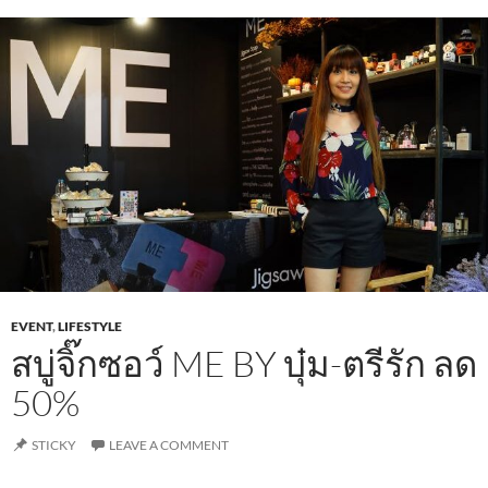
EVENT
,
LIFESTYLE
สบู่จิ๊กซอว์ ME BY บุ๋ม-ตรีรัก ลด
50%
STICKY
LEAVE A COMMENT