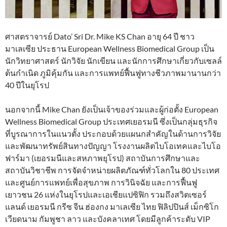
ศาสตราจารย์ Dato’ Sri Dr. Mike KS Chan อายุ 64 ปี ชาว
มาเลเซีย ประธาน European Wellness Biomedical Group เป็น
นักวิทยาศาสตร์ นักวิจัย นักเขียน และนักการศึกษาเกี่ยวกับเซลล์
ต้นกำเนิด ภูมิคุ้มกัน และการแพทย์ฟื้นฟูทางชีวภาพมานานกว่า
40 ปีในยุโรป
นอกจากนี้ Mike Chan ยังเป็นเจ้าของร่วมและผู้ก่อตั้ง European
Wellness Biomedical Group ประเทศเยอรมนี ซึ่งเป็นกลุ่มธุรกิจ
ที่บูรณาการในแนวตั้ง ประกอบด้วยแผนกสำคัญในด้านการวิจัย
และพัฒนาทรัพย์สินทางปัญญา โรงงานผลิตไบโอเทคและไบโอ
ฟาร์มา (เยอรมนีและสหภาพยุโรป) สถาบันการศึกษาและ
สถาบันวิชาชีพ การจัดจำหน่ายผลิตภัณฑ์ทั่วโลกใน 80 ประเทศ
และศูนย์การแพทย์เพื่อสุขภาพ การวินิจฉัย และการฟื้นฟู
เยาวชน 26 แห่งในยุโรปและเอเชียแปซิฟิก รวมถึงสวิตเซอร์
แลนด์ เยอรมนี กรีซ จีน ฮ่องกง มาเลเซีย ไทย ฟิลิปปินส์ เม็กซิโก
เวียดนาม กัมพูชา ลาว และบังคลาเทศ โดยมีลูกค้าระดับ VIP