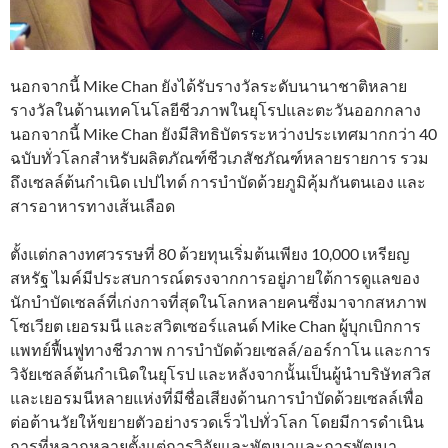
นอกจากนี้ Mike Chan ยังได้รับรางวัลระดับนานาชาติหลาย
รางวัลในด้านเทคโนโลยีชีวภาพในยุโรปและตะวันออกกลาง
นอกจากนี้ Mike Chan ยังมีสิทธิบัตรระหว่างประเทศมากกว่า 40
ฉบับทั่วโลกสำหรับผลิตภัณฑ์ชีวเภสัชภัณฑ์หลายรายการ รวม
ถึงเซลล์ต้นกำเนิด เปปไทด์ การบำบัดด้วยภูมิคุ้มกันตนเอง และ
สารอาหารทางเส้นเลือด
ตั้งแต่กลางทศวรรษที่ 80 ด้วยทุนเริ่มต้นเพียง 10,000 เหรียญ
สหรัฐ ไมค์มีประสบการณ์ตรงจากการอยู่ภายใต้การดูแลของ
นักบำบัดเซลล์ที่เก่งกาจที่สุดในโลกหลายคนซึ่งมาจากสหภาพ
โซเวียต เยอรมนี และสวิตเซอร์แลนด์ Mike Chan ผู้บุกเบิกการ
แพทย์ฟื้นฟูทางชีวภาพ การบำบัดด้วยเซลล์/ออร์กาโน และการ
วิจัยเซลล์ต้นกำเนิดในยุโรป และหลังจากนั้นเป็นผู้นำบริษัทสวิส
และเยอรมนีหลายแห่งที่มีชื่อเสียงด้านการบำบัดด้วยเซลล์เพื่อ
ต่อต้านวัยให้ขยายตัวอย่างรวดเร็วไปทั่วโลก โดยมีการดำเนิน
การที่หลากหลายตั้งแต่การวิจัยและพัฒนาและการพัฒนา