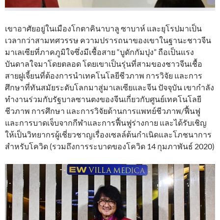
เขาอาศัยอยู่ในเมืองโกตาคินาบาลู ซาบาห์ และยุโรปมาเป็น
เวลากว่าสามทศวรรษ ความปรารถนาของเขาในฐานะชาวจีน
มาเลเซียที่ภาคภูมิใจซึ่งมีเชื้อสาย “บูดักกัมปุง” ถือเป็นแรง
บันดาลใจมาโดยตลอด โดยเขาเป็นรุ่นที่สามของชาวจีนเชื้อ
สายฝูเจี้ยนที่ต้องการนำเทคโนโลยีชีวภาพ การวิจัย และการ
ศึกษาที่ทันสมัยระดับโลกมาสู่มาเลเซียและจีน ปัจจุบัน เขากำลัง
ทำงานร่วมกับรัฐบาลซานตงของจีนเกี่ยวกับศูนย์เทคโนโลยี
ชีวภาพ การศึกษา และการวิจัยด้านการแพทย์ชีวภาพ/ฟื้นฟู
และการบาดเจ็บจากกีฬาและการฟื้นฟูร่างกาย และได้รับเชิญ
ให้เป็นวิทยากรผู้เชี่ยวชาญเรื่องเซลล์ต้นกำเนิดและโภชนาการ
สำหรับโควิด (รวมถึงการระบาดของโควิด 14 กุมภาพันธ์ 2020)