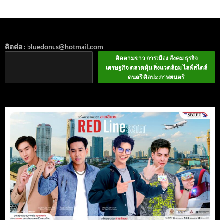
ติดต่อ : bluedonus@hotmail.com
ติดตามข่าว การเมือง สังคม ธุรกิจ
เศรษฐกิจ ตลาดหุ้น สิ่งแวดล้อม ไลฟ์สไตล์
ดนตรี ศิลปะ ภาพยนตร์