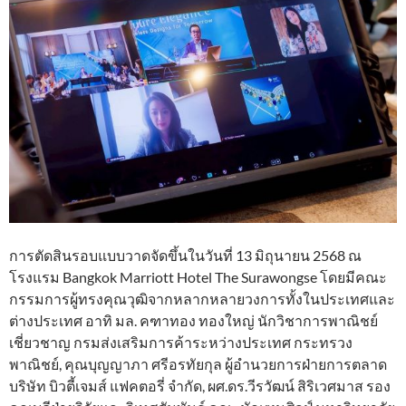
การตัดสินรอบแบบวาดจัดขึ้นในวันที่ 13 มิถุนายน 2568 ณ
โรงแรม Bangkok Marriott Hotel The Surawongse โดยมีคณะ
กรรมการผู้ทรงคุณวุฒิจากหลากหลายวงการทั้งในประเทศและ
ต่างประเทศ อาทิ มล. คฑาทอง ทองใหญ่ นักวิชาการพาณิชย์
เชี่ยวชาญ กรมส่งเสริมการค้าระหว่างประเทศ กระทรวง
พาณิชย์, คุณบุญญาภา ศรีอรทัยกุล ผู้อำนวยการฝ่ายการตลาด
บริษัท บิวตี้เจมส์ แฟคตอรี่ จำกัด, ผศ.ดร.วีรวัฒน์ สิริเวศมาส รอง