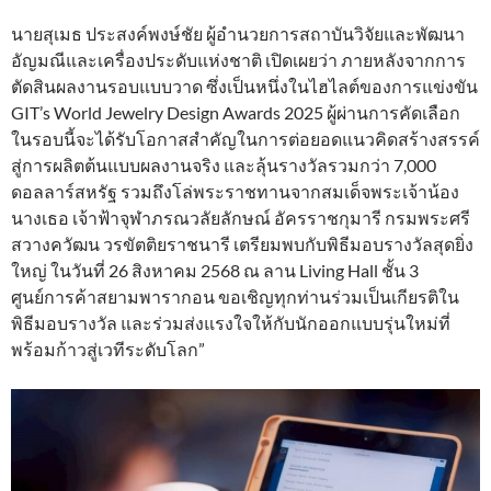
นายสุเมธ ประสงค์พงษ์ชัย ผู้อำนวยการสถาบันวิจัยและพัฒนา
อัญมณีและเครื่องประดับแห่งชาติ เปิดเผยว่า ภายหลังจากการ
ตัดสินผลงานรอบแบบวาด ซึ่งเป็นหนึ่งในไฮไลต์ของการแข่งขัน
GIT’s World Jewelry Design Awards 2025 ผู้ผ่านการคัดเลือก
ในรอบนี้จะได้รับโอกาสสำคัญในการต่อยอดแนวคิดสร้างสรรค์
สู่การผลิตต้นแบบผลงานจริง และลุ้นรางวัลรวมกว่า 7,000
ดอลลาร์สหรัฐ รวมถึงโล่พระราชทานจากสมเด็จพระเจ้าน้อง
นางเธอ เจ้าฟ้าจุฬาภรณวลัยลักษณ์ อัครราชกุมารี กรมพระศรี
สวางควัฒน วรขัตติยราชนารี เตรียมพบกับพิธีมอบรางวัลสุดยิ่ง
ใหญ่ ในวันที่ 26 สิงหาคม 2568 ณ ลาน Living Hall ชั้น 3
ศูนย์การค้าสยามพารากอน ขอเชิญทุกท่านร่วมเป็นเกียรติใน
พิธีมอบรางวัล และร่วมส่งแรงใจให้กับนักออกแบบรุ่นใหม่ที่
พร้อมก้าวสู่เวทีระดับโลก”