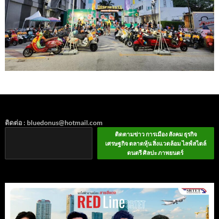
ติดต่อ : bluedonus@hotmail.com
ติดตามข่าว การเมือง สังคม ธุรกิจ
เศรษฐกิจ ตลาดหุ้น สิ่งแวดล้อม ไลฟ์สไตล์
ดนตรี ศิลปะ ภาพยนตร์