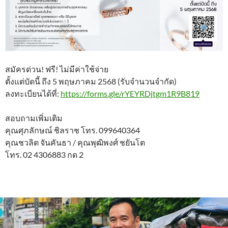
สมัครด่วน! ฟรี! ไม่มีค่าใช้จ่าย
ตั้งแต่บัดนี้ ถึง 5 พฤษภาคม 2568 (รับจำนวนจำกัด)
ลงทะเบียนได้ที่:
https://forms.gle/rYEYRDjtgm1R9B819
สอบถามเพิ่มเติม
คุณศุภลักษณ์ ชิลราช โทร. 099640364
คุณชวลิต จันคันธา / คุณพุฒิพงศ์ ชยันโต
โทร. 02 4306883 กด 2