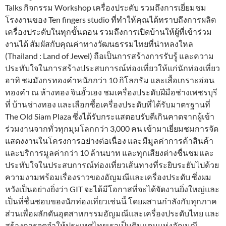
Talks กิจกรรม Workshop เครื่องประดับ รวมถึงการเยี่ยมชม
โรงงานของ Ten fingers studio ที่ทำให้คุณได้ทราบถึงการผลิต
เครื่องประดับในทุกขั้นตอน รวมถึงการเปิดบ้านให้ผู้ที่เข้าร่วม
งานได้ สัมผัสกับคุณค่าทางวัฒนธรรมไทยที่น่าหลงใหล
(Thailand : Land of Jewel) ถือเป็นการสร้างการรับรู้ และความ
ประทับใจในการสร้างประสบการณ์ท่องเที่ยวให้แก่นักท่องเที่ยว
อาทิ ชมมังกรทองคำหนักกว่า 10 กิโลกรัม และเสื้อเกราะอ่อน
ทองคำ ณ ห้างทอง จินฮั้วเฮง ชมเครื่องประดับฝีมือช่างเพชรบุรี
ที่ บ้านช่างทอง และเลือกซื้อเครื่องประดับที่ได้รับมาตรฐานที่
The Old Siam Plaza ซึ่งได้รับกระแสตอบรับดีเกินคาดจากผู้เข้า
ร่วมงานจากทั่วทุกมุมโลกกว่า 3,000 คน เข้ามาเยี่ยมชมการจัด
แสดงงานในโครงการอย่างต่อเนื่อง และมีมูลค่าการค้าสินค้า
และบริการมูลค่ากว่า 10 ล้านบาท และทุกเสียงต่างชื่นชมและ
ประทับใจในประสบการณ์ท่องเที่ยวเส้นทางที่ระยิบระยับไปด้วย
ความงามพร้อมเรื่องราวของอัญมณีและเครื่องประดับ ซึ่งผม
หวังเป็นอย่างยิ่งว่า GIT จะได้มีโอกาสที่จะได้จัดงานยิ่งใหญ่และ
เป็นที่ชื่นชอบของนักท่องเที่ยวเช่นนี้ โดยผสานกำลังกับทุกภาค
ส่วนเพื่อผลักดันอุตสาหกรรมอัญมณีและเครื่องประดับไทย และ
สร้างการจดจำให้ประเทศไทยเราเป็นดินแดนแห่งอัญมณี