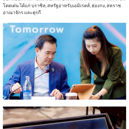
โดดเด่น ได้แก่ บราซิล, สหรัฐอาหรับเอมิเรตส์, ฮ่องกง, สหราช
อาณาจักร และตุรกี