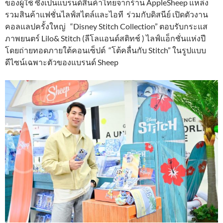
ของผู้ใช้ ซึ่งเป็นแบรนด์สินค้าไทยจากร้าน AppleSheep แหล่ง
รวมสินค้าแฟชั่นไลฟ์สไตล์และไอที ร่วมกับดิสนีย์ เปิดตัวงาน
คอลแลปครั้งใหญ่ “Disney Stitch Collection” ตอบรับกระแส
ภาพยนตร์ Lilo& Stitch (ลีโลแอนด์สติทช์ ) ไลฟ์แอ็กชั่นแห่งปี
โดยถ่ายทอดภายใต้คอนเซ็ปต์ “โต้คลื่นกับ Stitch” ในรูปแบบ
ดีไซน์เฉพาะตัวของแบรนด์ Sheep