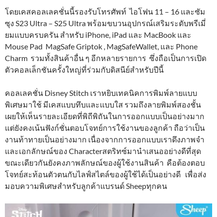
โดยเคสคอลเลคชั่นนี้รองรับโทรศัพท์ ไอโฟน 11 – 16 และซัม
ซุง S23 Ultra – S25 Ultra พร้อมขบวนอุปกรณ์เสริมระดับพรีเมี่
ยมแบบครบครัน สำหรับ iPhone, iPad และ MacBook และ
Mouse Pad MagSafe Griptok , MagSafeWallet, และ Phone
Charm รวมทั้งสินค้าอื่น ๆ อีกหลายรายการ ซึ่งถือเป็นการเปิด
ตัวคอลเล็กชันครั้งใหญ่ที่ร่วมกับดิสนีย์สำหรับปีนี้
คอลเลคชั่น Disney Stitch เราหยิบเทคนิคการพิมพ์ลายแบบ
พิเศษมาใช้ มีเคสแบบทึบและแบบใส รวมถึงลายพิมพ์สองชั้น
เผยให้เห็นรายละเอียดที่พิถีพิถันในการออกแบบเป็นอย่างมาก
แต่ยังคงเน้นฟังก์ชั่นตอบโจทย์การใช้งานของลูกค้า ถือว่าเป็น
งานท้าทายเป็นอย่างมาก เนื่องจากการออกแบบเราดึงภาพจำ
และเอกลักษณ์ของ Characterสตริทซ์มานำเสนออย่างดีที่สุด
ขณะเดียวกันยังคงภาพลักษณ์ของผู้ใช้งานสินค้า คือต้องตอบ
โจทย์สะท้อนตัวตนกับไลฟ์สไตล์ของผู้ใช้ได้เป็นอย่างดี เพื่อส่ง
มอบความพิเศษสำหรับลูกค้าแบรนด์ Sheepทุกคน