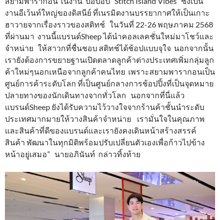
สยามพารากอน ในงาน ป๊อปอัป “Stitch Island Vibes” ซึ่งเป็น
งานอีเว้นท์ใหญ่ของดิสนีย์ ที่เนรมิตงานบรรยากาศให้เป็นเกาะ
ฮาวายจากเรื่องราวของสติทช์ ในวันที่ 22-26 พฤษภาคม 2568
ที่ผ่านมา งานนี้แบรนด์Sheep ได้นำคอลเลคชั่นใหม่มาโชว์และ
จำหน่าย ให้สาวกที่ชื่นชอบ สติทช์ได้ช้อปแบบจุใจ นอกจากนั้น
เรายังต้องการขยายฐานเปิดตลาดลูกค้าต่างประเทศเพิ่มกลุ่มลูก
ค้าใหม่ๆนอกเหนือจากลูกค้าคนไทย เพราะสยามพารากอนเป็น
ศูนย์การค้าระดับโลก ที่เป็นศูนย์กลางการช้อปปิ้งที่เป็นจุดหมาย
ปลายทางของนักเดินทางจากทั่วโลก นอกจากที่นี่แล้ว
แบรนด์Sheep ยังได้รับความไว้วางใจจากร้านค้าชั้นนำระดับ
ประเทศมากมายให้วางสินค้าจำหน่าย เรามั่นใจในคุณภาพ
และสินค้าที่ดีของแบรนด์และเรายังคงเดินหน้าสร้างสรรค์
สินค้า พัฒนาในทุกมิติพร้อมปรับเปลี่ยนตัวเองเพื่อก้าวไปข้าง
หน้าอยู่เสมอ” นายอภินันท์ กล่าวทิ้งท้าย