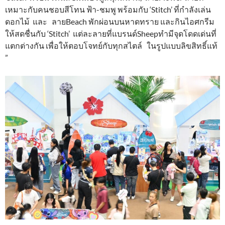
เหมาะกับคนชอบสีโทน ฟ้า-ชมพู พร้อมกับ ‘Stitch’ ที่กำลังเล่น
ดอกไม้ และ ลายBeach พักผ่อนบนหาดทราย และกินไอศกรีม
ให้สดชื่นกับ ‘Stitch’ แต่ละลายที่แบรนด์Sheepทำมีจุดโดดเด่นที่
แตกต่างกัน เพื่อให้ตอบโจทย์กับทุกสไตล์ ในรูปแบบลิขสิทธิ์แท้
”