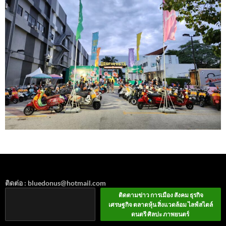
ติดต่อ : bluedonus@hotmail.com
ติดตามข่าว การเมือง สังคม ธุรกิจ
เศรษฐกิจ ตลาดหุ้น สิ่งแวดล้อม ไลฟ์สไตล์
ดนตรี ศิลปะ ภาพยนตร์