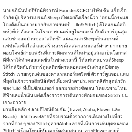
นายอภินันท์ ตรีรัตน์พิจารณ์ Founder&CEO บริษัท ชีพ แก็ดเจ็ต
จำกัด ผู้บริหารแบรนด์ Sheep เปิดเผยถึงเรื่องนี้ว่า “ตอนนี้กระแส
โด่งดังเป็นอย่างมากกับภาพยนตร์ Lilo& Stitch( ลีโลแอนด์สติ
ทช์ )ที่กำลังฉายในโรงภาพยนตร์อยู่ในขณะนี้ กับตัวการ์ตูนสุด
แสบซ่าจอมป่วนของ “สติทซ์” แน่นอนว่าSheepเป็นแบรนด์
แฟชั่นไลฟ์สไตล์ และสร้างสรรค์เคสคาแรกเตอร์ต่างๆมากมาย
ตอบโจทย์สายแฟชั่นที่เกาะติดเทรนด์ใหม่ๆอยู่เสมอ เป็นโอกาส
ดีที่เราได้ทำคอลเลคชั่นในช่วงเวลานี้ ให้แฟนๆแบรนด์Sheep
ได้ใกล้ชิดกับตัวการ์ตูนสติทช์ผ่านคอลเลคชั่นล่าสุด Disney
Stitch เรายกจุดเด่นของคาแรกเตอร์สตริทช์ ตัวการ์ตูนจอมแสบ
ที่สุดในจักรวาลดิสนีย์ สัตว์เลี้ยงหน้าตาประหลาดสีฟ้าสุดน่ารัก
ของ ‘Lilo’ ที่เป็นซิกเนเจอร์ ออกมาอย่างชัดเจน โดยเฉพาะโทน
สีฟ้าและน้ำเงิน แฝงเรื่องราวการเดินทางพักผ่อนของ Stitch บน
เกาะฮาวาย
ผ่านธีมหลัก 4 ลายดีไซน์ด้วยกัน (Travel, Aloha, Flower และ
Beach) ลายTravelลายที่รวบรวมตั๋วจากการเดินทางไปเที่ยว
จากที่ต่าง ๆ ของ ‘Stitch’, ลายAloha ลายที่เน้นการเล่นสุดซนของ
‘Stitch’ พร้อมโทนสีซัมเมอร์ดูสนุกสนาน, ลายFlower ลายที่