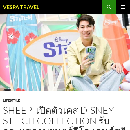
Skip
Search
VESPA TRAVEL
to
PRIMAR
content
MENU
LIFESTYLE
SHEEP เปิดตัวเคส DISNEY
STITCH COLLECTION รับ