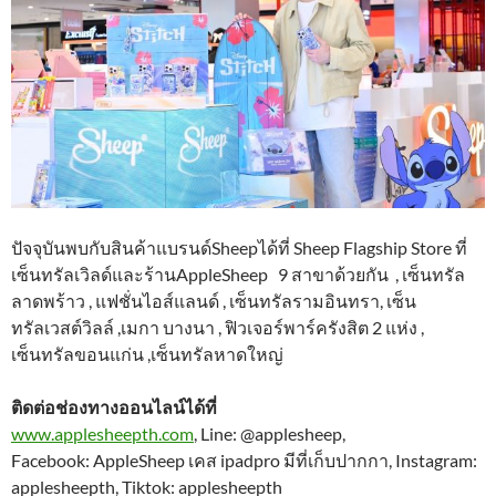
ปัจจุบันพบกับสินค้าแบรนด์Sheepได้ที่ Sheep Flagship Store ที่
เซ็นทรัลเวิลด์และร้านAppleSheep 9 สาขาด้วยกัน , เซ็นทรัล
ลาดพร้าว , แฟชั่นไอส์แลนด์ , เซ็นทรัลรามอินทรา, เซ็น
ทรัลเวสต์วิลล์ ,เมกา บางนา , ฟิวเจอร์พาร์ครังสิต 2 แห่ง ,
เซ็นทรัลขอนแก่น ,เซ็นทรัลหาดใหญ่
ติดต่อช่องทางออนไลน์ได้ที่
www.applesheepth.com
, Line: @applesheep,
Facebook: AppleSheep เคส ipadpro มีที่เก็บปากกา, Instagram:
applesheepth, Tiktok: applesheepth