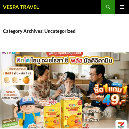
Skip
Search
VESPA TRAVEL
to
PRIMAR
content
MENU
Category Archives: Uncategorized