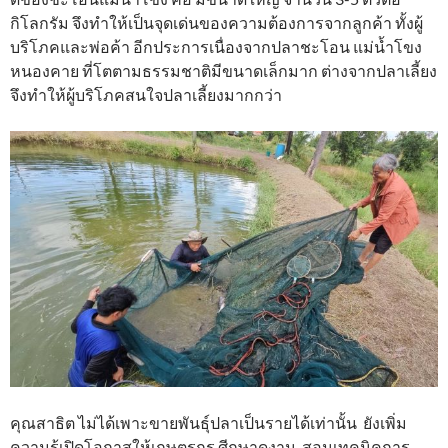
กิโลกรัม จึงทำให้เป็นจุดเด่นของความต้องการจากลูกค้า ทั้งผู้
บริโภคและพ่อค้า อีกประการเนื่องจากปลาชะโอน แม่น้ำโขง
หนองคาย ที่โตตามธรรมชาติมีขนาดเล็กมาก ต่างจากปลาเลี้ยง
จึงทำให้ผู้บริโภคสนใจปลาเลี้ยงมากกว่า
คุณสาธิต ไม่ได้เพาะขายพันธุ์ปลาเป็นรายได้เท่านั้น ยังเพิ่ม
ความรู้เปิดโอกาสให้เกษตรกร ศีกษาดูงาน สอนเทคนิคการ