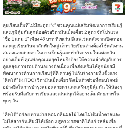
ลุยเรียนเต็มที่ไม่มีสะดุด! “c” ชวนคุณแม่เสริมพัฒนาการเรียนรู้
และภูมิคุ้มกันลูกน้อยด้วยวิตามินเม็ดเคี้ยว 2 สูตร จัดโปรแรง
“ซื้อ 1 แถม 1” เพียง 49 บาท ที่เซเว่น อีเลฟเว่นหลังจากเปิดเทอม
และลุยเรียนกันมาสักพักใหญ่ เด็กๆ วัยเรียนต่างต้องใช้พลังงาน
สมองและสายตา ในการเรียนรู้และทำกิจกรรมในแต่ละวัน
อย่างเต็มที่ คุณพ่อคุณแม่ยุคใหม่จึงต้องให้ความสำคัญกับการ
ดูแลสุขภาพรอบด้านอย่างต่อเนื่อง เพื่อส่งเสริมให้ลูกน้อยมี
พัฒนาการด้านการเรียนรู้ที่ดี ควบคู่ ไปกับร่างกายที่แข็งแรง
“คิทโด้” (KITDO) วิตามินเม็ดเคี้ยว จึงเป็นตัวช่วยที่ตอบโจทย์
อย่างยิ่งในการบำรุงสมอง สายตา และเสริมภูมิคุ้มกัน ให้น้องๆ
พร้อมรับมือกับการเรียนและเล่นสนุกได้อย่างเต็มศักยภาพใน
ทุกๆ วัน
“คิทโด้” อร่อย ทานง่าย หอมกลิ่นผลไม้ โดยไม่เติมน้ำตาลและ
ไม่ใส่สารกันเสีย มีให้เลือก 2 สูตร 2 รสชาติ ได้แก่ รสส้มเพื่อ
เสริมภูมิคุ้มกัน และรสมิกซ์เบอร์รี่เพื่อบำรุงสมองและสายตา ที่