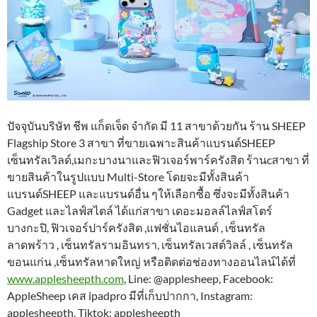
ปัจจุบันบริษัท ชีพ แก็ดเจ็ด จำกัด มี 11 สาขาด้วยกัน ร้าน SHEEP
Flagship Store 3 สาขา ที่ขายเฉพาะสินค้าแบรนด์SHEEP
เซ็นทรัลเวิลด์,เมกะบางนาและฟิวเจอร์พาร์ครังสิต ร้านcสาขา ที่
ขายสินค้าในรูปแบบ Multi-Store โดยจะมีทั้งสินค้า
แบรนด์SHEEP และแบรนด์อื่น ๆให้เลือกซื้อ ซึ่งจะมีทั้งสินค้า
Gadget และไลฟ์สไตล์ ได้แก่สาขา เดอะมอลล์ไลฟ์สโตร์
บางกะปิ, ฟิวเจอร์ปาร์ครังสิต ,แฟชั่นไอแลนด์ , เซ็นทรัล
ลาดพร้าว , เซ็นทรัลรามอินทรา, เซ็นทรัลเวสต์วิลล์ , เซ็นทรัล
ขอนแก่น ,เซ็นทรัลหาดใหญ่ หรือติดต่อช่องทางออนไลน์ได้ที่
www.applesheepth.com
, Line: @applesheep, Facebook:
AppleSheep เคส ipadpro มีที่เก็บปากกา, Instagram:
applesheepth, Tiktok: applesheepth