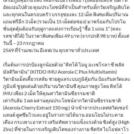
อัดแน่นไปด้วย คุณประโยชน์ที่จำเป็นสำหรับเด็กวัยเจริญเติบโต
และทุกคนในครอบครัว บรรจุซองละ 12 เม็ด พิเศษเพิ่มปริมาณ
แถมฟรีอีก 3 เม็ด (รวมเป็น 15 เม็ดต่อซอง) มาพร้อมกับโปรโม
ชั่นสุดคุ้มต้อนรับฤดูกาลแห่งการเรียนรู้ “ซื้อ 1 แถม 1” (คละ
รสชาติได้) ในราคาพิเศษเพียง 49 บาท (จากปกติ 98 บาท) ตั้งแต่
วันนี้ – 23 กรกฎาคม
2569 ที่ร้านเซเว่น อีเลฟเว่น ทุกสาขาทั่วประเทศ
เริ่มต้นการปกป้องลูกน้อยด้วย “คิทโด้ ไอมู อะเซโรลา ซี พลัส
มัลติวิตามิน” (KITDO IMU Acerola C Plus Multivitamin)
วิตามินเม็ดเคี้ยวรสส้ม ช่วยดูแลระบบภูมิคุ้มกัน ป้องกันหวัดและ
ภูมิแพ้ ชูจุดเด่นด้วยปริมาณวิตามินซี คุณภาพสูง โดย คิทโด้
IMU เพียง 2 เม็ด ให้คุณค่าวิตามินซีธรรมชาติ
เท่ากับส้ม 1 ผล ผสานคุณประโยชน์จากวิตามินซีธรรมชาติ
(Acerola Cherry Extract 150 mg.) นำเข้าจากประเทศสวิตเซอร์
แลนด์ ดูดซึมไวและอยู่ในร่างกายได้นาน อ่อนโยนไม่ระคาย
เคือง กระเพาะอาหาร เสริมทัพความแข็งแรงด้วย ซิงค์สูง (High
Zinc) ที่ช่วยในการเจริญเติบโตของร่างกาย ซิตรัส ไบโอฟลาโว