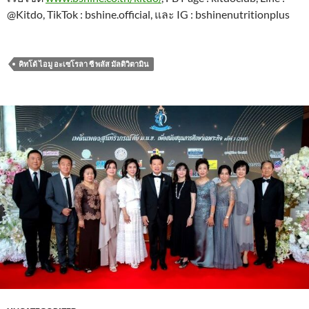
@Kitdo, TikTok : bshine.official, และ IG : bshinenutritionplus
คิทโด้ ไอมู อะเซโรลา ซี พลัส มัลติวิตามิน