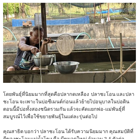
โดยพันธุ์ที่นิยมมากที่สุดคือปลากดเหลือง ปลาชะโอน และปลา
ชะโอน จะเพาะในบ่อซีเมนต์ก่อนแล้วย้ายไปอนุบาลในบ่อดิน
ตอนนี้มีบ่อทั้งสองชนิดรวมกัน แล้วจะคัดแยกพ่อ-แม่พันธุ์ที่
สมบูรณ์ไว้เพื่อใช้ขยายพันธุ์ในแต่ละรุ่นต่อไป
คุณสาธิต บอกว่า ปลาชะโอน ได้รับความนิยมมาก คุณสมบัติที่
ดีของชะโอนแม่น้ำโขง คือ มีขนาดใหญ่ จำนวน 3-5 ตัวต่อ