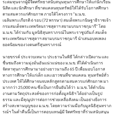
ระดมทุนจากผู้มีจิตศรัทธาสนับสนุนทุนการศึกษาให้แก่นักเรียน
นิสิต และนักศึกษา ที่ขาดแคลนทุนทรัพย์ให้ได้รับโอกาสศึกษา
ตามสมควรแก่ศักยภาพ ภายใต้โครงการ “ม.น.ข.
เฉลิมพระเกียรติ 6 รอบ (72 พรรษา) สมเด็จพระกนิษฐาธิราชเจ้า
กรมสมเด็จพระเทพรัตนราชสุดาฯ สยามบรมราชกุมารี” โดย
ม.น.ข. ได้ร่วมกับ มูลนิธิสุนทราภรณ์ในพระราชูปถัมภ์ สมเด็จ
พระเทพรัตนราชสุดาฯ สยามบรมราชกุมารี นําเสนอบทเพลง
ยอดนิยมของวงดนตรีสุนทราภรณ์
นายขรรค์ ประจวบเหมาะ ประธานในพิธี ได้กล่าวเปิดงาน และ
ชื่นชมถึงความมุ่งมั่นอันแน่วแน่ของ ม.น.ข. ที่ได้ดำเนินการ
จัดหาทุนการศึกษามาอย่างยาวนานถึง 65 ปี เพื่อมอบโอกาส
ทางการศึกษาให้แก่เด็ก และเยาวชนที่ขาดแคลน ทุนทรัพย์ทั่ว
ประเทศ ให้ได้ศึกษาจนจบหลักสูตรตามสมควรแก่ศักยภาพ มา
มากกว่า 25,000 คน ซึ่งเป็นการยืนยันได้ว่า ม.น.ข. ได้ดำเนิน
งานตามวัตถุประสงค์ของการก่อตั้งมูลนิธิฯ ได้อย่างเป็นรูป
ธรรม และมีคุณูปการต่อการช่วยเหลือสังคม เป็นอย่างยิ่งการ
สร้างสะพานบุญของ ม.น.ข. โดยความร่วมมือกับมูลนิธิสุนทราภ
รณ์ฯ ในค่ำคืนนี้เป็นการตอบแทนผู้มี จิตศรัทธาที่ร่วมสนับสนุน