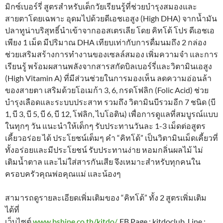
มิกซ์เบอร์รี่ สูตรสำหรับเด็กวัยเรียนรู้ที่ช่วยบำรุงสมองและ
สายตาโดยเฉพาะ อุดมไปด้วยดีเอชเอสูง (High DHA) จากน้ำมัน
ปลาทูน่าบริสุทธิ์นำเข้าจากออสเตรเลีย โดย คิทโด้ โปร ดีเอชเอ
เพียง 1 เม็ด มีปริมาณ DHA เทียบเท่ากับการดื่มนมถึง 2 กล่อง
ช่วยเสริมสร้างการทำงานของเซลล์สมอง เพิ่มความจำ และการ
เรียนรู้ พร้อมผสานพลังจากสารสกัดบิลเบอร์รี่และวิตามินเอสูง
(High Vitamin A) ที่มีส่วนช่วยในการมองเห็น ลดความอ่อนล้า
ของสายตา เสริมด้วยโอเมก้า 3, 6, กรดโฟลิก (Folic Acid) ช่วย
บำรุงเลือดและระบบประสาท รวมถึง วิตามินบีรวมอีก 7 ชนิด (บี
1, บี 3, บี 5, บี 6, บี 12, โฟลิก, ไบโอติน) เพื่อการดูแลที่สมบูรณ์แบบ
ในทุกๆ วัน แนะนำให้เด็กๆ รับประทานวันละ 1-3 เม็ดต่อสูตร
เคี้ยวอร่อย ได้ ประโยชน์เต็มๆ คำ “คิทโด้” เป็นวิตามินเม็ดเคี้ยวที่
ทั้งอร่อยและมีประโยชน์ รับประทานง่าย หอมกลิ่นผลไม้ ไม่
เติมน้ำตาล และไม่ใส่สารกันเสีย จึงเหมาะสำหรับทุกคนใน
ครอบครัวคุณพ่อคุณแม่ และน้องๆ
สามารถดูรายละเอียดเพิ่มเติมของ “คิทโด้” ทั้ง 2 สูตรเพิ่มเติม
ได้ที่
เว็บไซต์
www.bshine.co.th/kitdo/
, FB Page : kitdoclub, Line :