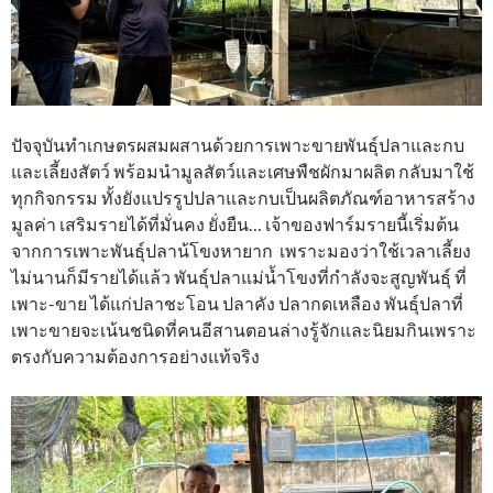
ปัจจุบันทำเกษตรผสมผสานด้วยการเพาะขายพันธุ์ปลาและกบ
และเลี้ยงสัตว์ พร้อมนำมูลสัตว์และเศษพืชผักมาผลิต กลับมาใช้
ทุกกิจกรรม ทั้งยังแปรรูปปลาและกบเป็นผลิตภัณฑ์อาหารสร้าง
มูลค่า เสริมรายได้ที่มั่นคง ยั่งยืน… เจ้าของฟาร์มรายนี้เริ่มต้น
จากการเพาะพันธุ์ปลาน้โขงหายาก เพราะมองว่าใช้เวลาเลี้ยง
ไม่นานก็มีรายได้แล้ว พันธุ์ปลาแม่น้ำโขงที่กำลังจะสูญพันธุ์ ที่
เพาะ-ขาย ได้แก่ปลาชะโอน ปลาคัง ปลากดเหลือง พันธุ์ปลาที่
เพาะขายจะเน้นชนิดที่คนอีสานตอนล่างรู้จักและนิยมกินเพราะ
ตรงกับความต้องการอย่างแท้จริง