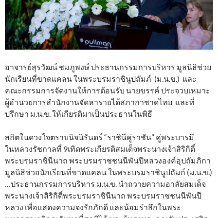
อาจารย์สุรวัฒน์ ชมภูพงษ์ ประธานกรรมการบริหาร มูลนิธิช่วย
นักเรียนที่ขาดแคลน ในพระบรมราชินูปถัมภ์ (ม.น.ข.) และ
คณะกรรมการจัดงานให้การต้อนรับ นายขรรค์ ประจวบเหมาะ
ผู้อำนวยการสำนักงานจัดหารายได้สภากาชาดไทย และที่
ปรึกษา ม.น.ข. ให้เกียรติมาเป็นประธานในพิธี
สถิตในดวงใจตราบนิจนิรันดร์ “ราชินีคู่ราชัน” คู่พระบารมี
ในหลวงรัชกาลที่ 9เทิดพระเกียรติสมเด็จพระนางเจ้าสิริกิติ์
พระบรมราชินีนาถ พระบรมราชชนนีพันปีหลวงองค์อุปถัมภิกา
มูลนิธิช่วยนักเรียนที่ขาดแคลน ในพระบรมราชินูปถัมก์ (ม.น.ข.)
…ประธานกรรมการบริหาร ม.น.ข. นำถวายความอาลัยสมเด็จ
พระนางเจ้าสิริกิติ์พระบรมราชินีนาถ พระบรมราชชนนีพันปี
หลวง เพื่อแสดงความจงรักภักดี และน้อมรำลึกในพระ