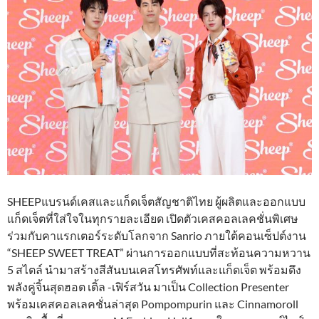
SHEEPแบรนด์เคสและแก็ดเจ็ตสัญชาติไทย ผู้ผลิตและออกแบบ
แก็ดเจ็ตที่ใส่ใจในทุกรายละเอียด เปิดตัวเคสคอลเลคชั่นพิเศษ
ร่วมกับคาแรกเตอร์ระดับโลกจาก Sanrio ภายใต้คอนเซ็ปต์งาน
“SHEEP SWEET TREAT” ผ่านการออกแบบที่สะท้อนความหวาน
5 สไตล์ นำมาสร้างสีสันบนเคสโทรศัพท์และแก็ดเจ็ต พร้อมดึง
พลังคู่จิ้นสุดฮอต เติ้ล -เฟิร์สวัน มาเป็น Collection Presenter
พร้อมเคสคอลเลคชั่นล่าสุด Pompompurin และ Cinnamoroll