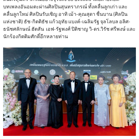
บทเพลงอันอมตะผ่านศิลปินสุนทราภรณ์ ทั้งคลื่นลูกเก่า และ
คลื่นลูกใหม่ ศิลปินรับเชิญ อาทิ เม้า-คุณสุดา ชื่นบาน (ศิลปิน
แห่งชาติ) ธัช-กิตติธัช แก้วอุทัย แบงค์-เฉลิมรัฐ จุลโลบล อลิศ-
ธนัชศลักษณ์ ฮัตสัน เอฟ-รัฐพงศ์ ปิติชาญ วิ-ดร.วิรัช ศรีพงษ์ และ
นักร้องกิตติมศักดิ์อีกหลายท่าน