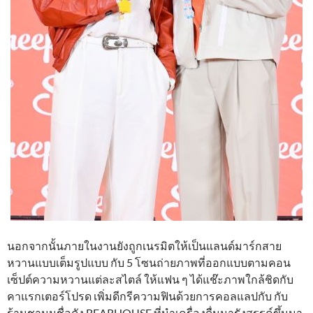
นอกจากนั้นภายในงานยังถูกเนรมิตให้เป็นแลนด์มาร์กสาย
หวานแบบเต็มรูปแบบ กับ 5 โซนถ่ายภาพที่ออกแบบตามคอน
เซ็ปต์ความหวานแต่ละสไตล์ ให้แฟน ๆ ได้แช๊ะภาพใกล้ชิดกับ
คาแรกเตอร์โปรด เพิ่มดีกรีความฟินด้วยการคอลแลปกับ กับ
ร้านชานมชื่อดัง BEARHOUSE ที่นำเครื่องดื่มมารังสรรค์ขึ้นมา