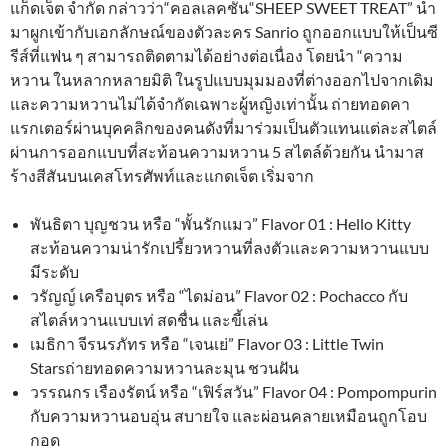
แก็ดเจ็ต จำกัด กล่าวว่า“คอลเลคชั่น“SHEEP SWEET TREAT” นำ
มาผูกเข้ากับเอกลักษณ์ของตัวละคร Sanrio ถูกออกแบบให้เป็นซี
รีส์ที่แฟน ๆ สามารถติดตามได้อย่างต่อเนื่อง โดยนำ “ความ
หวาน ในหลากหลายมิติ ในรูปแบบมุมมองที่ต่างออกไปจากเดิม
และความหวานไม่ได้จำกัดเฉพาะผู้หญิงเท่านั้น ถ่ายทอดคา
แรกเตอร์ผ่านบุคคลิกของคนดังที่มาร่วมเป็นตัวแทนแต่ละสไตล์
ผ่านการออกแบบที่สะท้อนความหวาน 5 สไตล์ด้วยกัน นำมาส
ร้างสีสันบนเคสโทรศัพท์และแกดเจ็ต เริ่มจาก
พันธิตา บุญชวน หรือ “พั้นรักแมว” Flavor 01 : Hello Kitty
สะท้อนความน่ารักเปรี้ยวหวานที่ลงตัวและความหวานแบบ
มีระดับ
วรัญญ์ เครือบุตร หรือ “ไดม่อน” Flavor 02 : Pochacco กับ
สไตล์หวานแบบเท่ สดชื่น และขี้เล่น
เมธิกา จีรนรภัทร หรือ “เจนเย่” Flavor 03 : Little Twin
Starsถ่ายทอดความหวานละมุน ชวนฝัน
วรรณกร เรืองรัตน์ หรือ “เฟิร์สวัน” Flavor 04 : Pompompurin
กับความหวานอบอุ่น สบายใจ และผ่อนคลายเหมือนถูกโอบ
กอด