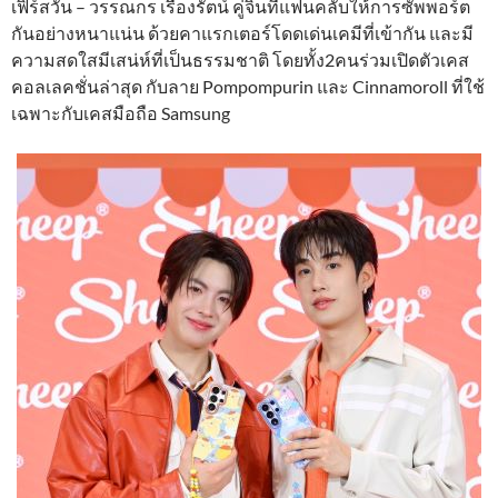
เฟิร์สวัน – วรรณกร เรืองรัตน์ คู่จิ้นที่แฟนคลับให้การซัพพอร์ต
กันอย่างหนาแน่น ด้วยคาแรกเตอร์โดดเด่นเคมีที่เข้ากัน และมี
ความสดใสมีเสน่ห์ที่เป็นธรรมชาติ โดยทั้ง2คนร่วมเปิดตัวเคส
คอลเลคชั่นล่าสุด กับลาย Pompompurin และ Cinnamoroll ที่ใช้
เฉพาะกับเคสมือถือ Samsung