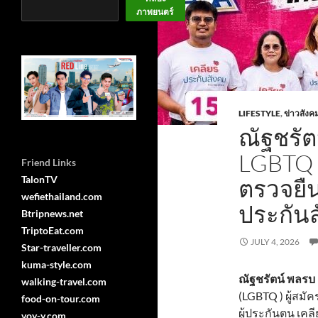
ภาพยนตร์
LIFESTYLE
,
ข่าวสังค
ณัฐชรัต
LGBTQ 
Friend Links
TalonTV
ตรวจยื
wefiethailand.com
ประกันส
Btripnews.net
TriptoEat.com
JULY 4, 2026
Star-traveller.com
kuma-style.com
ณัฐชรัตน์ พลรบ
walking-travel.com
(LGBTQ ) ผู้สม
food-on-tour.com
ผู้ประกันตน เคลี
voy-y.com