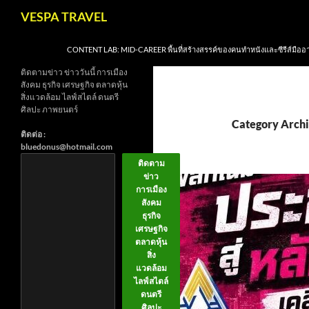
Skip
Search
VESPA TRAVEL
to
content
CONTENT LAB: MID-CAREER พื้นที่สร้างสรรค์ของคนทำหนังและซีรีส์มืออ
ติดตามข่าว ข่าววันนี้ การเมือง
สังคม ธุรกิจ เศรษฐกิจ ตลาดหุ้น
สิ่งแวดล้อม ไลฟ์สไตล์ ดนตรี
ศิลปะ ภาพยนตร์
Category Archi
ติดต่อ :
bluedonus@hotmail.com
ติดตาม
ข่าว
การเมือง
สังคม
ธุรกิจ
เศรษฐกิจ
ตลาดหุ้น
สิ่ง
แวดล้อม
ไลฟ์สไตล์
ดนตรี
ศิลปะ