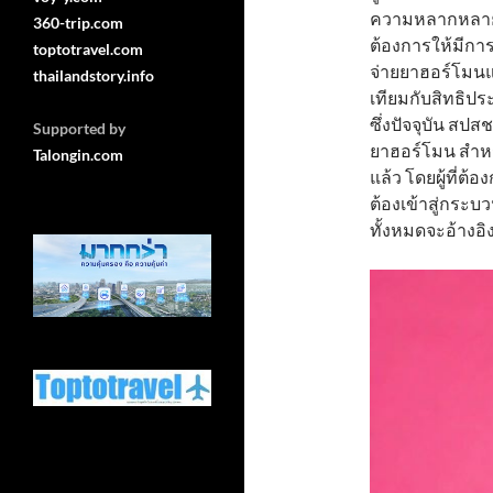
ความหลากหลายท
360-trip.com
ต้องการให้มีกา
toptotravel.com
จ่ายยาฮอร์โมนแ
thailandstory.info
เทียมกับสิทธิป
ซึ่งปัจจุบัน สป
Supported by
ยาฮอร์โมน สำห
Talongin.com
แล้ว โดยผู้ที่ต
ต้องเข้าสู่กระ
ทั้งหมดจะอ้างอิ