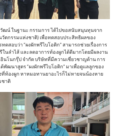
มวัฒน์ ในฐานะ กรรมการ ได้ไปขอสนับสนุนทุนจาก
นวัตกรรมแห่งชาติ) เพื่อทดสอบประสิทธิผลของ
รทดสอบว่า “ผงผักพรีไบโอติก” สามารถช่วยเรื่องการ
ทรีในลำไส้ และลดอาการท้องผูกได้ดีมากโดยมีผลงาน
ีเค อินโนกรุ๊ป จำกัด บริษัทที่มีความเชี่ยวชาญด้าน การ
้พัฒนาสูตร “ผงผักพรีไบโอติก” มาเพื่อดูแลลูกของ
งที่ท้องผูก หาหมอทานยาอะไรก็ไม่หายจนน้องหาย
มชาติ