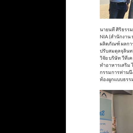
นายนที ศิริธรร
NIA (สำนักงาน 
ผลิตภัณฑ์ ผลกา
ปรับสมดุลจุลิน
วิจัย บริษัท วีท
ทำอาหารเสริม ได
กรรมการท่านนึ
ท้องผูกแบบธรร