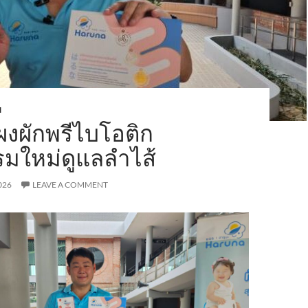
H
ผงผักพรีไบโอติก
รมใหม่ดูแลลำไส้
026
LEAVE A COMMENT