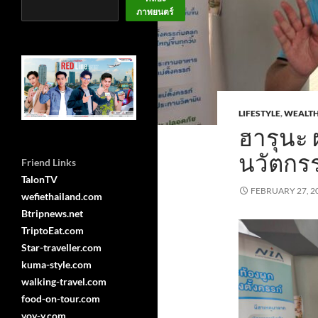
ภาพยนตร์
LIFESTYLE
,
WEALT
ฮารุนะ 
นวัตกร
Friend Links
TalonTV
FEBRUARY 27, 2
wefiethailand.com
Btripnews.net
TriptoEat.com
Star-traveller.com
kuma-style.com
walking-travel.com
food-on-tour.com
voy-y.com