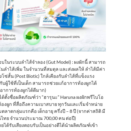
ในระบบลำไส้จำลอง (Gut Model) : ผงผักนี้ สามารถ
ในลำไส้เพิ่ม ในจำนวนที่สมดุล และส่งผลให้ ลำไส้มีค่า
ซ่สั้น (Post Biotic) ใกล้เคียงกับลำไส้ที่แข็งแรง
บผู้ใช้ที่เป็นเด็ก สามารถช่วยแก้อาการท้องผูกได้
้อาการท้องผูกได้ดีมาก)
ได้ตั้งชื่อผลิตภัณฑ์ว่า “ฮารุนะ” Haruna ผงผักพรีไบโอ
้องผูก ที่สื่อถึงความเบาสบาย ทุกวันและเริ่มจำหน่าย
ุ่มตลาดกลุ่มแรกคือ เด็กอายุ ครึ่งปี – 8 ปี (จากค่าสถิติ มี
ในไทย จำนวนประมาณ 700,00 คน ต่อปี)
ยได้รับเสียงตอบรับเป็นอย่างดีได้นำผลิตภัณฑ์เข้า