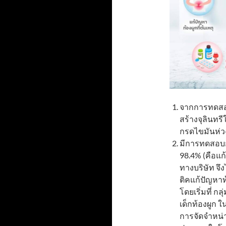
จากการทดสอบ
สร้างจุลินทรี
กรดไขมันห่วงโ
มีการทดสอบกั
98.4% (คือแก
ทางบริษัท จึง
ติคแก้ปัญหาท
โดยเริ่มที่ กล
เด็กท้องผูก 
การจัดจำหน่า