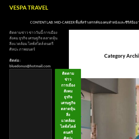
Skip
Search
VESPA TRAVEL
to
content
CONTENT LAB: MID-CAREER พื้นที่สร้างสรรค์ของคนทำหนังและซีรีส์มืออ
ติดตามข่าว ข่าววันนี้ การเมือง
สังคม ธุรกิจ เศรษฐกิจ ตลาดหุ้น
สิ่งแวดล้อม ไลฟ์สไตล์ ดนตรี
ศิลปะ ภาพยนตร์
Category Archi
ติดต่อ :
bluedonus@hotmail.com
ติดตาม
ข่าว
การเมือง
สังคม
ธุรกิจ
เศรษฐกิจ
ตลาดหุ้น
สิ่ง
แวดล้อม
ไลฟ์สไตล์
ดนตรี
ศิลปะ