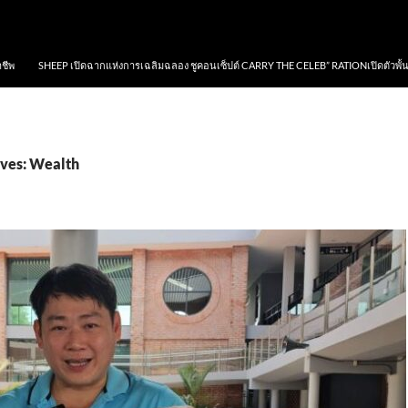
าชีพ
SHEEP เปิดฉากแห่งการเฉลิมฉลอง ชูคอนเซ็ปต์ CARRY THE CELEB” RATIONเปิดตัวพั้
ves: Wealth