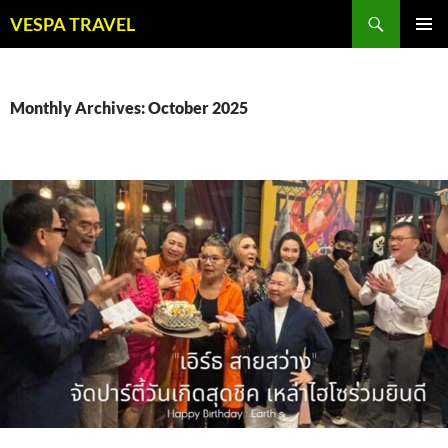
Skip
Search
VESPA TRAVEL
to
PRIMAR
content
MENU
Monthly Archives: October 2025