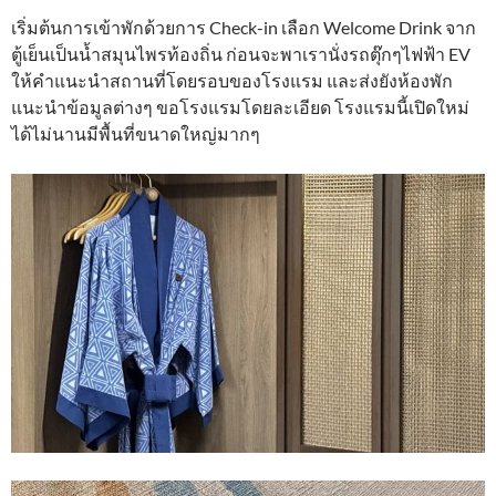
เริ่มต้นการเข้าพักด้วยการ Check-in เลือก Welcome Drink จาก
ตู้เย็นเป็นน้ำสมุนไพรท้องถิ่น ก่อนจะพาเรานั่งรถตุ๊กๆไฟฟ้า EV
ให้คำแนะนำสถานที่โดยรอบของโรงแรม และส่งยังห้องพัก
แนะนำข้อมูลต่างๆ ขอโรงแรมโดยละเอียด โรงแรมนี้เปิดใหม่
ได้ไม่นานมีพื้นที่ขนาดใหญ่มากๆ