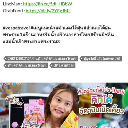
LineMan :
https://lin.ee/5dHHBbW
GrabFood :
https://bit.ly/3YEgJMI
#vespatravel #เมนูแนะนำ #อำแดงไต้ฝุ่น #อำแดงไต้ฝุ่น
พระราม3 #ร้านอาหรริมน้ำ #ร้านอาหารไทย #ร้านมิชลิน
#แม่น้ำเจ้าพระยา #พระราม3
CHEF DIRECTOR ร้านอำแดงไต้ฝุ่น บายเดอะริเวอร์
ปุญชรัศมิ์ แก้ววัฒนะบรวงศ์
อำแดงไต้ฝุ่น บายเดอะริเวอร์
เอิร์ธ สายสว่าง