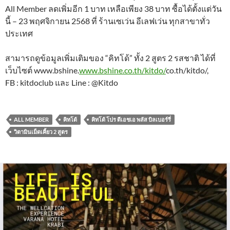
All Member ลดเพิ่มอีก 1 บาท เหลือเพียง 38 บาท ซื้อได้ตั้งแต่วัน
นี้ – 23 พฤศจิกายน 2568 ที่ ร้านเซเว่น อีเลฟเว่น ทุกสาขาทั่ว
ประเทศ
สามารถดูข้อมูลเพิ่มเติมของ “คิทโด้” ทั้ง 2 สูตร 2 รสชาติ ได้ที่
เว็บไซต์ www.bshine.
www.bshine.co.th/kitdo/
co.th/kitdo/,
FB : kitdoclub และ Line : @Kitdo
ALL MEMBER
คิทโด้
คิทโด้ โปร ดีเอชเอ พลัส บิลเบอร์รี่
วิตามินเม็ดเคี้ยว 2 สูตร