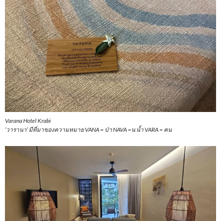
Varana Hotel Krabi
‘วารานา’ มีที่มาของความหมาย VANA = ป่า NAVA =น น้ำ VARA = คน