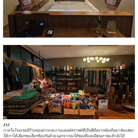
𝐉𝐀𝐈
ภายในโรงแรมมีร้านของฝากและงานแฮนด์คราฟต์ที่เป็นฝีมือจากท้องถิ่นมาจัดแสดง
ให้เราได้เลือกชมเลือกช้อปกันด้วย นอกจากจะได้ของดีและมีคุณภาพแล้ว ยังได้