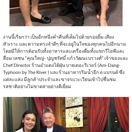
งานนี้เรียกว่า เป็นอีกหนึ่งค่ำคืนที่เต็มไปด้วยรอยยิ้ม เสียง
หัวเราะ และความทรงจำดีๆ ที่จะอยู่ในใจของทุกคนไปอีกนาน
โดยมีให้การต้อนรับทั้งอาหารและเครื่องดื่มทั้งแขกวีไอพีและ
สื่อมวลชน “คุณใหญ่- ปุญชรัศมิ์ แก้ววัฒนะบรวงศ์” เจ้าของและ
Chef Director ร้านอำแดงไต้ฝุ่น บายเดอะริเวอร์ (Am-Dang-
Typhoon by The River ) และร้านอาหารริมน้ำอีก 6 แบรนด์ ซึ่ง
แต่ละแห่ง มีลูกค้าประจำและขาจรแวะเวียนเข้าไปชื่นชม
รสชาติอย่างไม่ขาดสายย่างดีเยี่ยม