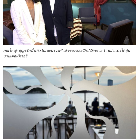
คุณใหญ่- ปุญชรัศมิ์ แก้ววัฒนะบรวงศ์” เจ้าของและ Chef Director ร้านอำแดงไต้ฝุ่น
บายเดอะริเวอร์