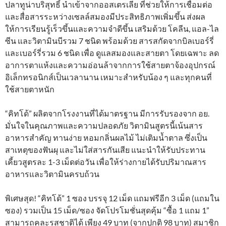
ปลาทูน่าบริสุทธิ์ นำเข้าจากออสเตรเลีย ที่ช่วยให้การเชื่อมต่อ
และสื่อสารระหว่างเซลล์สมองมีประสิทธิภาพเพิ่มขึ้น ส่งผล
ให้การเรียนรู้เร็วขึ้นและความจำดีขึ้น เสริมด้วย โคลีน, แอล-ไล
ซีน และวิตามินบีรวม 7 ชนิด พร้อมด้วย สารสกัดจากบิลเบอร์รี่
และเบอร์รี่รวม 6 ชนิด เพื่อ ดูแลสมองและสายตา โดยเฉพาะ ลด
อาการตาแห้งและความอ่อนล้าจากการใช้สายตาจ้องอุปกรณ์
อิเล็กทรอนิกส์เป็นเวลานาน เหมาะสำหรับน้อง ๆ และทุกคนที่
ใช้สายตาหนัก
“คิทโด้” ผลิตจากโรงงานที่ได้มาตรฐาน มีการรับรองจาก อย.
มั่นใจในคุณภาพและความปลอดภัย วิตามินสูตรนี้เน้นสาร
อาหารสำคัญ ทานง่าย หอมกลิ่นผลไม้ ไม่เติมน้ำตาล ซึ่งเป็น
สาเหตุของฟันผุ และไม่ใส่สารกันเสีย แนะนำให้รับประทาน
เคี้ยวสูตรละ 1-3 เม็ดต่อวัน เพื่อให้ร่างกายได้รับปริมาณสาร
อาหารและวิตามินครบถ้วน
พิเศษสุด! “คิทโด้” 1 ซอง บรรจุ 12 เม็ด แถมฟรีอีก 3 เม็ด (แถมใน
ซอง) รวมเป็น 15 เม็ด/ซอง จัดโปรโมชั่นสุดคุ้ม “ซื้อ 1 แถม 1”
สามารถคละรสชาติได้ เพียง 49 บาท (จากปกติ 98 บาท) สมาชิก