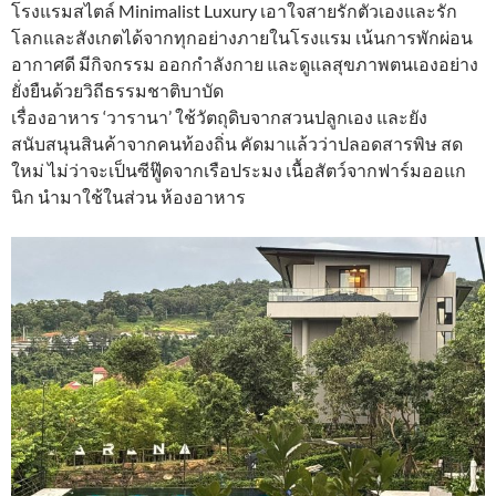
โรงแรมสไตล์ Minimalist Luxury เอาใจสายรักตัวเองและรัก
โลกและสังเกตได้จากทุกอย่างภายในโรงแรม เน้นการพักผ่อน
อากาศดี มีกิจกรรม ออกกำลังกาย และดูแลสุขภาพตนเองอย่าง
ยั่งยืนด้วยวิถีธรรมชาติบาบัด
เรื่องอาหาร ‘วารานา’ ใช้วัตถุดิบจากสวนปลูกเอง และยัง
สนับสนุนสินค้าจากคนท้องถิ่น คัดมาแล้วว่าปลอดสารพิษ สด
ใหม่ ไม่ว่าจะเป็นซีฟู๊ดจากเรือประมง เนื้อสัตว์จากฟาร์มออแก
นิก นำมาใช้ในส่วน ห้องอาหาร