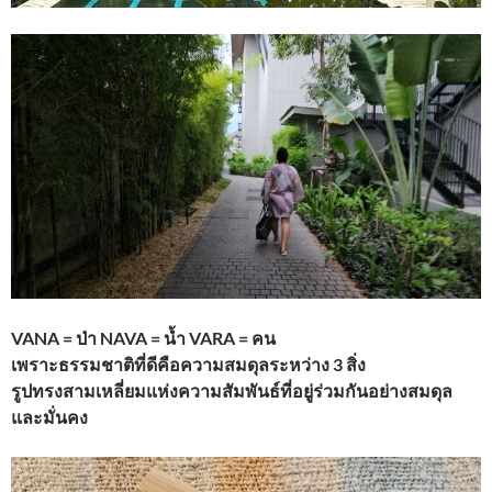
VANA = ป่า NAVA = น้ำ VARA = คน
เพราะธรรมชาติที่ดีคือความสมดุลระหว่าง 3 สิ่ง
รูปทรงสามเหลี่ยมแห่งความสัมพันธ์ที่อยู่ร่วมกันอย่างสมดุล
และมั่นคง