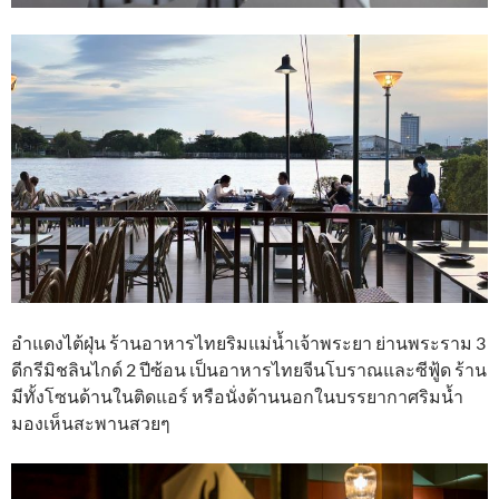
อำแดงไต้ฝุ่น ร้านอาหารไทยริมแม่น้ำเจ้าพระยา ย่านพระราม 3
ดีกรีมิชลินไกด์ 2 ปีซ้อน เป็นอาหารไทยจีนโบราณและซีฟู้ด ร้าน
มีทั้งโซนด้านในติดแอร์ หรือนั่งด้านนอกในบรรยากาศริมน้ำ
มองเห็นสะพานสวยๆ