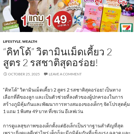
LIFESTYLE
,
WEALTH
“คิทโด้” วิตามินเม็ดเคี้ยว 2
สูตร 2 รสชาติสุดอร่อย!
OCTOBER 25, 2025
LEAVE A COMMENT
“คิทโด้” วิตามินเม็ดเคี้ยว 2 สูตร 2 รสชาติสุดอร่อย! เป็นทาง
เลือกที่ดีของลูก และเป็นตัวช่วยที่ลงตัวของผู้ปกครองในการ
สร้างภูมิคุ้มกันและพัฒนาการทางสมองของเด็กๆ จัดโปรสุดคุ้ม
1 แถม 1 พิเศษ 49 บาท ที่เซเว่น อีเลฟเว่น
การดูแลสุขภาพของเด็กตั้งแต่ยังเล็กเป็นรากฐานสำคัญที่สุด
เพราะยิ่งดูแลดีเท่าไหร่ เด็กก็จะมีภูมิคุ้มกันที่แข็งแรง ฉลาด และ