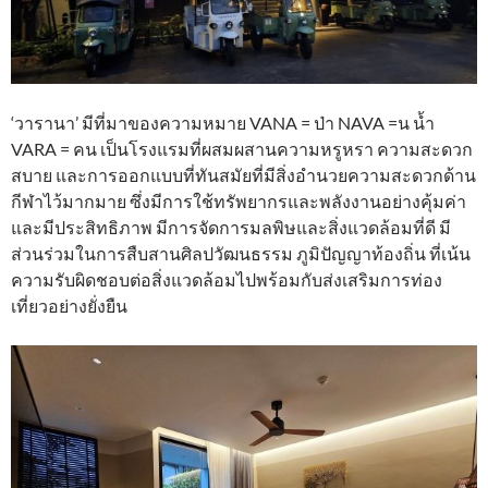
‘วารานา’ มีที่มาของความหมาย VANA = ป่า NAVA =น น้ำ
VARA = คน เป็นโรงแรมที่ผสมผสานความหรูหรา ความสะดวก
สบาย และการออกแบบที่ทันสมัยที่มีสิ่งอำนวยความสะดวกด้าน
กีฬาไว้มากมาย ซึ่งมีการใช้ทรัพยากรและพลังงานอย่างคุ้มค่า
และมีประสิทธิภาพ มีการจัดการมลพิษและสิ่งแวดล้อมที่ดี มี
ส่วนร่วมในการสืบสานศิลปวัฒนธรรม ภูมิปัญญาท้องถิ่น ที่เน้น
ความรับผิดชอบต่อสิ่งแวดล้อมไปพร้อมกับส่งเสริมการท่อง
เที่ยวอย่างยั่งยืน