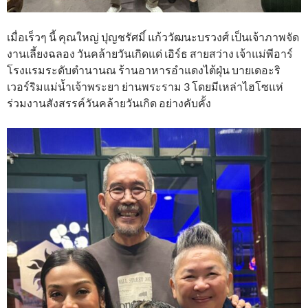
เมื่อเร็วๆ นี้ คุณใหญ่ ปุญชรัศมิ์ แก้ววัฒนะบรวงศ์ เป็นเจ้าภาพจัด
งานเลี้ยงฉลอง วันคล้ายวันเกิดแด่ เอิร์ธ สายสว่าง เจ้าแม่พีอาร์
โรงแรมระดับตำนานณ ร้านอาหารอำแดงไต้ฝุ่น บายเดอะริ
เวอร์ริมแม่น้ำเจ้าพระยา ย่านพระราม 3 โดยมีเหล่าไฮโซแห่
ร่วมงานสังสรรค์วันคล้ายวันเกิด อย่างคับคั้ง