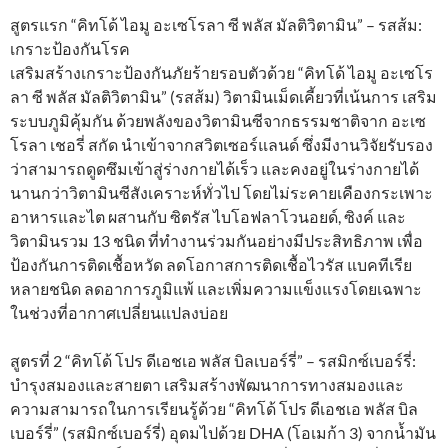
สูตรแรก “คิทโด้ ไอมู อะเซโรลา ซี พลัส มัลติวิตามิน” – รสส้ม:
เกราะป้องกันโรค
เสริมสร้างเกราะป้องกันภัยร้ายรอบตัวด้วย “คิทโด้ ไอมู อะเซโร
ลา ซี พลัส มัลติวิตามิน” (รสส้ม) วิตามินเม็ดเคี้ยวที่เน้นการ เสริม
ระบบภูมิคุ้มกัน ด้วยพลังของวิตามินซีจากธรรมชาติจาก อะเซ
โรลา เชอรี่ สกัด นำเข้าจากสวิตเซอร์แลนด์ ซึ่งมีงานวิจัยรับรอง
ว่าสามารถดูดซึมเข้าสู่ร่างกายได้เร็ว และคงอยู่ในร่างกายได้
นานกว่าวิตามินซีสังเคราะห์ทั่วไป โดยไม่ระคายเคืองกระเพาะ
อาหารและไต ผสานกับ ซิตรัส ไบโอฟลาโวนอยด์, ซิงค์ และ
วิตามินรวม 13 ชนิด ที่ทำงานร่วมกันอย่างมีประสิทธิภาพ เพื่อ
ป้องกันการติดเชื้อหวัด ลดโอกาสการติดเชื้อไวรัส แบคทีเรีย
หลายชนิด ลดอาการภูมิแพ้ และเพิ่มความแข็งแรงโดยเฉพาะ
ในช่วงที่อากาศเปลี่ยนแปลงบ่อย
สูตรที่ 2 “คิทโด้ โปร ดีเอชเอ พลัส บิลเบอร์รี่” – รสมิกซ์เบอร์รี่:
บำรุงสมองและสายตา เสริมสร้างพัฒนาการทางสมองและ
ความสามารถในการเรียนรู้ด้วย “คิทโด้ โปร ดีเอชเอ พลัส บิล
เบอร์รี่” (รสมิกซ์เบอร์รี่) อุดมไปด้วย DHA (โอเมก้า 3) จากน้ำมัน