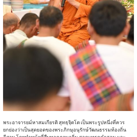
พระอาจารยม์หาสมเกียรติ สุทธฺจฺิตโต เป็นพระรูปหนึ่งที่ควร
ยกย่องว่าเป็นสุดยอดของพระภิกษุอนุรักษ์วัฒนธรรมท้องถิ่น
อีสาน โดยทำหน้าที่สืบทอดภาษาถิ่น สอดแทรกคำสอน และ