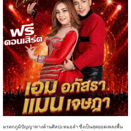
มรดกภูมิปัญญาทางด้านศิลปะหมอลำ ซึ่งเป็นสุดยอดเพลงพื้น