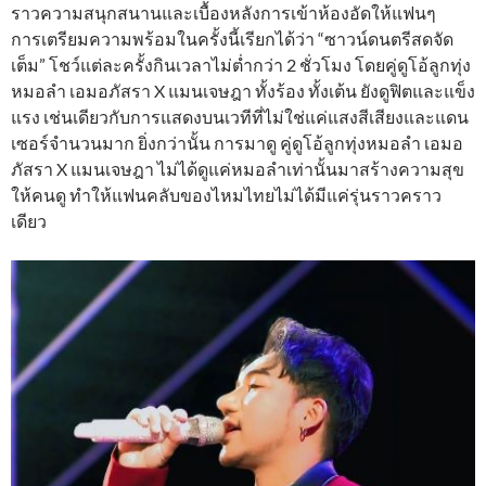
ราวความสนุกสนานและเบื้องหลังการเข้าห้องอัดให้แฟนๆ
การเตรียมความพร้อมในครั้งนี้เรียกได้ว่า “ซาวน์ดนตรีสดจัด
เต็ม” โชว์แต่ละครั้งกินเวลาไม่ต่ำกว่า 2 ชั่วโมง โดยคู่ดูโอ้ลูกทุ่ง
หมอลำ เอมอภัสรา ​X แมนเจษฎา ทั้งร้อง ทั้งเต้น ยังดูฟิตและแข็ง
แรง เช่นเดียวกับการแสดงบนเวทีที่ไม่ใช่แค่แสงสีเสียงและแดน
เซอร์จำนวนมาก ยิ่งกว่านั้น การมาดู คู่ดูโอ้ลูกทุ่งหมอลำ เอมอ
ภัสรา ​X แมนเจษฎา ไม่ได้ดูแค่หมอลำเท่านั้นมาสร้างความสุข
ให้คนดู ทำให้แฟนคลับของไหมไทยไม่ได้มีแค่รุ่นราวคราว
เดียว