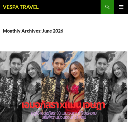
Skip
Search
VESPA TRAVEL
to
PRIMAR
content
MENU
Monthly Archives: June 2026