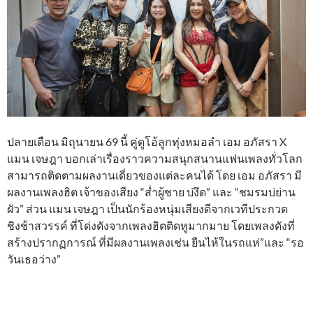
ปลายเดือน มิถุนายน 69 นี้ คู่ดูโอ้ลูกทุ่งหมอลำ เอม อภัสรา ​X
แมน เจษฎา บอกเล่าเรื่องราวความสนุกสนานแฟนเพลงทั่วโลก
สามารถติดตามผลงานเดี่ยวของแต่ละคนได้ โดย เอม อภัสรา มี
ผลงานเพลงฮิต เจ้าของเสียง “ส่ำผู้ชาย บ่งึด” และ “ชมรมบ่ย่าน
ผัว” ส่วน แมน เจษฎา เป็นนักร้องหนุ่มเสียงดีจากเวทีประกวด
ชิงช้าสวรรค์ ที่โด่งดังจากเพลงฮิตติดหูมากมาย โดยเพลงดังที่
สร้างปรากฏการณ์ ที่มีผลงานเพลงเช่น ยืนไห้ในรถแห่”และ “รอ
วันเธอว่าง”