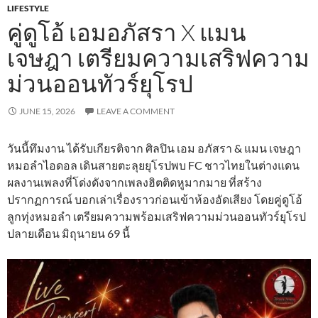
LIFESTYLE
คู่ดูโอ้ เอมอภัสรา ​X แมน
เจษฎา เตรียมความเสริฟความ
ม่วนออนทัวร์ยุโรป
JUNE 15, 2026
LEAVE A COMMENT
วันนี้ทึมงาน ได้รับเกียรติจาก ศิลปิน เอม อภัสรา & แมน เจษฎา
หมอลำไอดอล เดินสายตะลุยยุโรปพบ FC ชาวไทยในต่างแดน
ผลงานเพลงที่โด่งดังจากเพลงฮิตติดหูมากมาย ที่สร้าง
ปรากฏการณ์ บอกเล่าเรื่องราวก่อนเข้าห้องอัดเสียง โดยคู่ดูโอ้
ลูกทุ่งหมอลำ เตรียมความพร้อมเสริฟความม่วนออนทัวร์ยุโรป
ปลายเดือน มิถุนายน 69 นี้