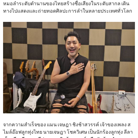
หมอลำระดับตำนานของไทยสร้างชื่อเสียงในระดับสากล เดิน
ทางไปแสดงและถ่ายทอดศิลปะการลำในหลายประเทศทั่วโลก
จากความสำเร็จของ แมน เจษฎา ชิงช้าสวรรค์ เจ้าของเพลง ส
ไมล์อ๊อฟลูกทุ่งไทย นายเจษฎา โชควิเศษ เป็นนักร้องลูกทุ่ง ลีลา