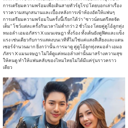
การเตรียมความพร้อมเพื่อเดินสายทัวร์ยุโรป โดยบอกเล่าเรื่อง
ราวความสนุกสนานและเบื้องหลังการเข้าห้องอัดให้แฟนๆ
การเตรียมความพร้อมในครั้งนี้เรียกได้ว่า “ซาวน์ดนตรีสดจัด
เต็ม” โชว์แต่ละครั้งกินเวลาไม่ต่ำกว่า 2 ชั่วโมง โดยคู่ดูโอ้ลูกทุ่ง
หมอลำ เอมอภัสรา ​X แมนเจษฎา ทั้งร้อง ทั้งเต้นยังดูฟิตและแข็ง
แรง เช่นเดียวกับการแสดงบนเวทีที่ไม่ใช่แค่แสงสีเสียงและแดน
เซอร์จำนวนมาก ยิ่งกว่านั้น การมาดู คู่ดูโอ้ลูกทุ่งหมอลำ เอมอ
ภัสรา ​X แมนเจษฎา ไม่ได้ดูแค่หมอลำเท่านั้นมาสร้างความสุข
ให้คนดู ทำให้แฟนคลับของไหมไทยไม่ได้มีแค่รุ่นราวคราว
เดียว