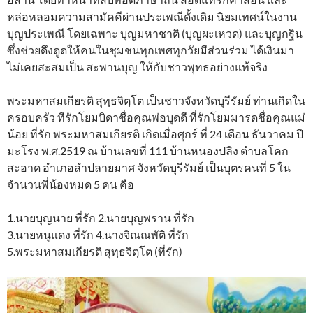
หล่อหลอมความสามัคคีผ่านประเพณีดั้งเดิม นิยมเทศน์ในงาน
บุญประเพณี โดยเฉพาะ บุญมหาชาติ (บุญผะเหวด) และบุญกฐิน
ซึ่งช่วยดึงดูดให้คนในชุมชนทุกเพศทุกวัยมีส่วนร่วม ได้เงินมา
ไม่เคยสะสมเป็น สะพานบุญ ให้กับชาวพุทธอย่างแท้จริง
พระมหาสมเกียรติ สุทฺธจิตฺโต เป็นชาวจังหวัดบุรีรัมย์ ท่านเกิดใน
ครอบครัว ทีรักโยมบิดาชื่อคุณพ่อบุดดี ที่รักโยมมารดชื่อคุณแม่
น้อย ที่รัก พระมหาสมเกียรติ เกิดเมื่อศุกร์ ที่ 24 เดือน ธันวาคม ปี
มะโรง พ.ศ.2519 ณ บ้านเลขที่ 111 บ้านหนองปลิง ตำบลโคก
สะอาด อำเภอลำปลายมาศ จังหวัดบุรีรัมย์ เป็นบุตรคนที่ 5 ใน
จำนวนพี่น้องหมด 5 คน คือ
1.นายบุญนาย ที่รัก 2.นายบุญพราน ที่รัก
3.นายหนูแดง ที่รัก 4.นางจิณณพัติ ที่รัก
5.พระมหาสมเกียรติ สุทฺธจิตฺโต (ที่รัก)