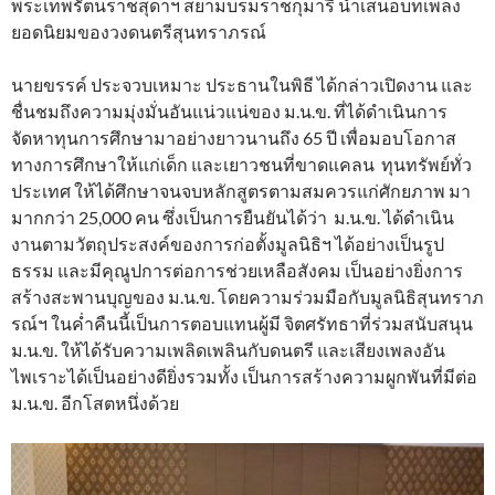
พระเทพรัตนราชสุดาฯ สยามบรมราชกุมารี นําเสนอบทเพลง
ยอดนิยมของวงดนตรีสุนทราภรณ์
นายขรรค์ ประจวบเหมาะ ประธานในพิธี ได้กล่าวเปิดงาน และ
ชื่นชมถึงความมุ่งมั่นอันแน่วแน่ของ ม.น.ข. ที่ได้ดำเนินการ
จัดหาทุนการศึกษามาอย่างยาวนานถึง 65 ปี เพื่อมอบโอกาส
ทางการศึกษาให้แก่เด็ก และเยาวชนที่ขาดแคลน ทุนทรัพย์ทั่ว
ประเทศ ให้ได้ศึกษาจนจบหลักสูตรตามสมควรแก่ศักยภาพ มา
มากกว่า 25,000 คน ซึ่งเป็นการยืนยันได้ว่า ม.น.ข. ได้ดำเนิน
งานตามวัตถุประสงค์ของการก่อตั้งมูลนิธิฯ ได้อย่างเป็นรูป
ธรรม และมีคุณูปการต่อการช่วยเหลือสังคม เป็นอย่างยิ่งการ
สร้างสะพานบุญของ ม.น.ข. โดยความร่วมมือกับมูลนิธิสุนทราภ
รณ์ฯ ในค่ำคืนนี้เป็นการตอบแทนผู้มี จิตศรัทธาที่ร่วมสนับสนุน
ม.น.ข. ให้ได้รับความเพลิดเพลินกับดนตรี และเสียงเพลงอัน
ไพเราะได้เป็นอย่างดียิ่งรวมทั้ง เป็นการสร้างความผูกพันที่มีต่อ
ม.น.ข. อีกโสตหนึ่งด้วย