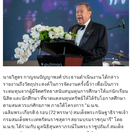
นายวิสูตร กาญจนปัญญาพงศ์ ประธานดําเนินงาน ได้กล่าว
รายงานถึงวัตถุประสงค์ในการจัดงานครั้งนี้ว่า เพื่อเป็นการ
ระดมทุนจากผู้มีจิตศรัทธาสนับสนุนทุนการศึกษาให้แก่นักเรียน
นิสิต และนักศึกษา ที่ขาดแคลนทุนทรัพย์ให้ได้รับโอกาสศึกษา
ตามสมควรแก่ศักยภาพ ภายใต้โครงการ “ม.น.ข.
เฉลิมพระเกียรติ 6 รอบ (72 พรรษา) สมเด็จพระกนิษฐาธิราชเจ้า
กรมสมเด็จพระเทพรัตนราชสุดาฯ สยามบรมราชกุมารี” โดย
ม.น.ข. ได้ร่วมกับ มูลนิธิสุนทราภรณ์ในพระราชูปถัมภ์ สมเด็จ