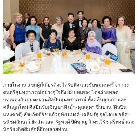
ภายในงาน แขกผู้มีเกียรติจะได้รับฟัง และรับชมดนตรี จากวง
ดนตรีสุนทราภรณ์อย่างจุใจถึง 33 บทเพลง โดยถ่ายทอด
บทเพลงอันอมตะผ่านศิลปินสุนทราภรณ์ ทั้งคลื่นลูกเก่า และ
คลื่นลูกใหม่ ศิลปินรับเชิญ อาทิ เม้า-คุณสุดา ชื่นบาน (ศิลปิน
แห่งชาติ) ธัช-กิตติธัช แก้วอุทัย แบงค์-เฉลิมรัฐ จุลโลบล อลิศ-
ธนัชศลักษณ์ ฮัตสัน เอฟ-รัฐพงศ์ ปิติชาญ วิ-ดร.วิรัช ศรีพงษ์ และ
นักร้องกิตติมศักดิ์อีกหลายท่าน