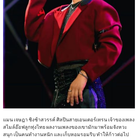
แมน เจษฎา ชิงช้าสวรรค์ ศิลปินสายเอนเตอร์เทรน เจ้าของเพลง
สไมล์อ๊อฟลูกทุ่งไทย ผลงานเพลงของเขามักมาพร้อมจังหวะ
สนุก เป็นคนทำงานหนัก และเก็บหอมรอมริบ ทำให้ก้าวต่อไป