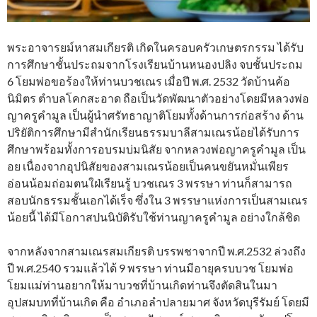
พระอาจารยม์หาสมเกียรติ เกิดในครอบครัวเกษตรกรรม ได้รับ
การศึกษาชั้นประถมจากโรงเรียนบ้านหนองปลิง จบชั้นประถม
6 โยมพ่อขอร้องให้ท่านบวชเณร เมื่อปี พ.ศ. 2532 วัดบ้านค้อ
นิมิตร ตำบลโคกสะอาด ถือเป็นวัดพัฒนาตัวอย่างโดยมีหลวงพ่อ
ญาครูคำมูล เป็นผู้นำศรัทธาญาติโยมทั้งด้านการก่อสร้าง ด้าน
ปริยัติการศึกษามีสำนักเรียนธรรมบาลีสามเณรน้อยได้รับการ
ศึกษาพร้อมทั้งการอบรมบ่มนิสัย จากหลวงพ่อญาครูคำมูล เป็น
อย เนื่องจากอุปนิสัยของสามเณรน้อยเป็นคนขยันหมั่นเพียร
อ่อนน้อมถ่อมตนใฝ่เรียนรู้ บวชเณร 3 พรรษา ท่านก็สามารถ
สอบนักธรรมชั้นเอกได้เร็จ ซึ่งใน 3 พรรษาแห่งการเป็นสามเณร
น้อยนี้ ได้มีโอกาสปนนิบัติรับใช้ท่านญาครูคำมูล อย่างใกล้ชิด
จากหลังจากสามเณรสมเกียรติ บรรพชาจากปี พ.ศ.2532 ล่วงถึง
ปี พ.ศ.2540 รวมแล้วได้ 9 พรรษา ท่านมีอายุครบบวช โยมพ่อ
โยมแม่ท่านอยากให้มาบวชที่บ้านเกิดท่านจึงตัดสินในมา
อุปสมบทที่บ้านเกิด คือ อำเภอลำปลายมาศ จังหวัดบุรีรัมย์ โดยมี