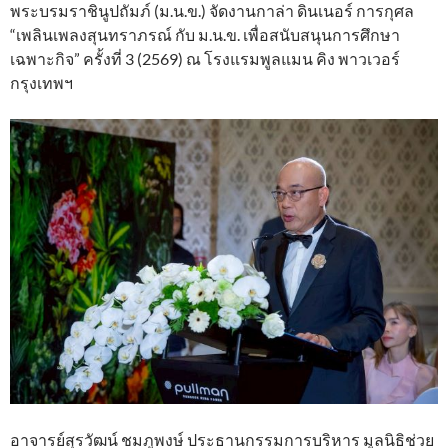
พระบรมราชินูปถัมภ์ (ม.น.ข.) จัดงานกาล่า ดินเนอร์ การกุศล
“เพลินเพลงสุนทราภรณ์ กับ ม.น.ข. เพื่อสนับสนุนการศึกษา
เฉพาะกิจ” ครั้งที่ 3 (2569) ณ โรงแรมพูลแมน คิง พาวเวอร์
กรุงเทพฯ
อาจารย์สุรวัฒน์ ชมภูพงษ์ ประธานกรรมการบริหาร มูลนิธิช่วย