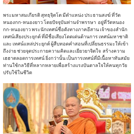
พระมหาสมเกียรติ สุทธฺจฺิตโต มีตำแหน่ง ประธานสงฆ์ ที่วัด
หนองกก-หนองยาว โดยปัจจุบันท่านจำพรรษา อยู่ที่วัดหนอง
กก-หนองยาว พระนักเทศน์ชื่อดังทางภาคอีสาน เจ้าของสำนัก
เทศน์เสียงประยุกต์ ที่มีชื่อเสียงโดดเด่นด้านการ เทศน์มหาชาติ
และ เทศน์แหล่ประยุกต์ ผู้สืบทอดคำสอนที่เปลี่ยนธรรมะให้เข้า
ถึงง่าย ช่วยจุดประกายความคิดและเยียวยาจิตใจ สร้างความ
เฮฮาตลอดการเทศน์ ยิ่งกว่านั้น เป็นการเทศน์ที่มีเนื้อหาทันสมัย
ท่านใช้กลวิธีที่หลากหลายเพื่อสร้างแรงบันดาลใจให้คนทุกวัย
ปรับใช้ในชีวิต