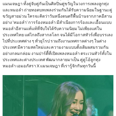
แมนเจษฎา ทั้งคู่จับคู่กันเป็นศิลปินคู่ขวัญในวงการเพลงลูกทุ่ง
และหมอลำ ถ่ายทอดบทเพลงร่วมกันได้รับความนิยมในฐานะคู่
ขวัญสายม่วน ใครจะคิดว่าวันหนึ่งดนตรีพื้นบ้านจากภาคอีสาน
อย่าง ‘หมอลำ’ การร้องหมอลำ มีสำเนียงการร้องและเอื้อนแบบ
หมอลำอีสานแท้แท้ที่จับใจได้รับความนิยม ไม่เพียงแค่ใน
ประเทศไทย แต่ไกลถึงสากลโลก จนได้มีโอกาสทัวร์เพื่อบรรเลง
ไปที่ประเทศต่าง ๆ ทั่วยุโรป รวมถึงงานเทศกาลต่างๆ ในต่าง
ประเทศ มีความสดใหม่และความงามแบบดั้งเดิมผสมรวมกัน
อย่างกลมกล่อม งานปาร์ตี้ที่เปิดเพลงหมอลำ ตระเวนทัวร์ทั้งใน
ประเทศและต่างประเทศ พัฒนากลายมาเป็น คู่ดูโอ้ลูกทุ่ง
หมอลำ เอมอภัสรา ​X แมนเจษฎา ที่เรารู้จักกันทุกวันนี้