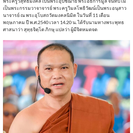
พระครูวิสุทธิมงคล เป็นพระอุปัชฌาย์ พระอธิการมูล จันทปโม
เป็นพระกรรมวาจาจารย์ พระครูวิมลโพธิวัฒน์เป็นพระอนุสาว
นาจารย์ ณ พระอุโบสถวัดมงคลนิมิต ในวันที่ 11 เดือน
พฤษภาคม ปี พ.ศ.2540 เวลา 14.20 น. ได้รับนามทางพระพุทธ
ศาสนาว่า สุทฺธจิตฺโต ภิกษุ แปลว่า ผู้มีจิตหมดจด