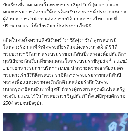
นักเรียนที่ขาดแคลน ในพระบรมราชินูปถัมภ์ (ม.น.ข.) และ
คณะกรรมการจัดงานให้การต้อนรับ นายขรรค์ ประจวบเหมาะ
ผู้อำนวยการสำนักงานจัดหารายได้สภากาชาดไทย และที่
ปรึกษา ม.น.ข. ให้เกียรติมาเป็นประธานในพิธี
สถิตในดวงใจตราบนิจนิรันดร์ “ราชินีคู่ราชัน” คู่พระบารมี
ในหลวงรัชกาลที่ 9เทิดพระเกียรติสมเด็จพระนางเจ้าสิริกิติ์
พระบรมราชินีนาถ พระบรมราชชนนีพันปีหลวงองค์อุปถัมภิกา
มูลนิธิช่วยนักเรียนที่ขาดแคลน ในพระบรมราชินูปถัมก์ (ม.น.ข.)
…ประธานกรรมการบริหาร ม.น.ข. นำถวายความอาลัยสมเด็จ
พระนางเจ้าสิริกิติ์พระบรมราชินีนาถ พระบรมราชชนนีพันปี
หลวง เพื่อแสดงความจงรักภักดี และน้อมรำลึกในพระ
มหากรุณาธิคุณอันหาที่สุดมิได้ พระผู้ทรงพระคุณอันประเสริฐ
ทรงรับ ม.น.ข. ไว้ใน “พระบรมราชินูปถัมภ์” ตั้งแต่ปีพุทธศักราช
2504 จวบจนปัจจุบัน