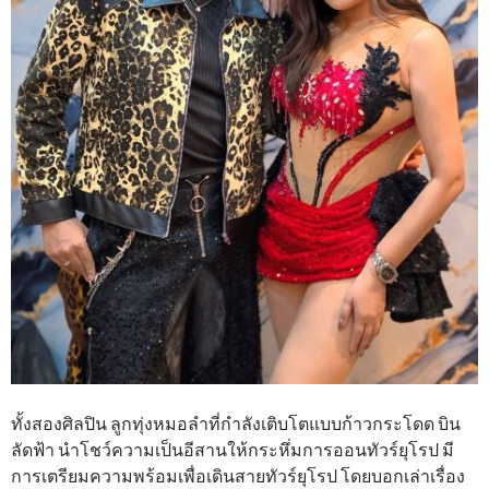
ทั้งสองศิลปิน ลูกทุ่งหมอลำที่กำลังเติบโตแบบก้าวกระโดด บิน
ลัดฟ้า นำโชว์ความเป็นอีสานให้กระหึ่มการออนทัวร์ยุโรป มี
การเตรียมความพร้อมเพื่อเดินสายทัวร์ยุโรป โดยบอกเล่าเรื่อง