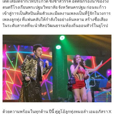
เด็ด เสียงดีจากเวทีประกวด ชิงช้าสวรรค์ อดีตนักร้องนำของวง
ดนตรีโรงเรียนพระปฐมวิทยาลัย จังหวัดนครปฐม ก่อนจะก้าว
เข้าสู่การเป็นศิลปินเต็มตัวและมีผลงานเพลงเป็นที่รู้จักในวงการ
เพลงลูกทุ่ง ที่แฟนคลับให้กำลังใจอย่างล้นหลาม สร้างชื่อเสียง
ในระดับสากลที่จะนำศิลปวัฒนธรรมท้องถิ่นออนทัวร์ในยุโรป
ด้วยความพร้อมในทุกด้าน ปีนี้ คู่ดูโอ้ลูกทุ่งหมอลำ เอมอภัสรา ​X