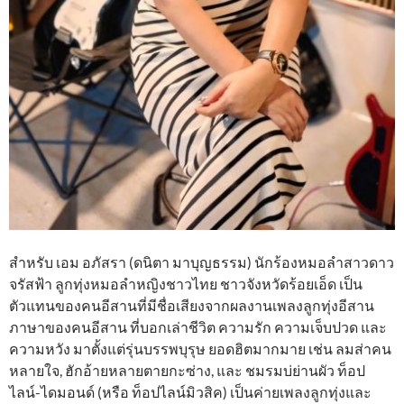
สำหรับ เอม อภัสรา (ดนิตา มาบุญธรรม) นักร้องหมอลำสาวดาว
จรัสฟ้า ลูกทุ่งหมอลำหญิงชาวไทย ชาวจังหวัดร้อยเอ็ด เป็น
ตัวแทนของคนอีสานที่มีชื่อเสียงจากผลงานเพลงลูกทุ่งอีสาน
ภาษาของคนอีสาน ที่บอกเล่าชีวิต ความรัก ความเจ็บปวด และ
ความหวัง มาตั้งแต่รุ่นบรรพบุรุษ ยอดฮิตมากมาย เช่น ลมส่าคน
หลายใจ, ฮักอ้ายหลายตายกะซ่าง, และ ชมรมบ่ย่านผัว ท็อป
ไลน์-ไดมอนด์ (หรือ ท็อปไลน์มิวสิค) เป็นค่ายเพลงลูกทุ่งและ