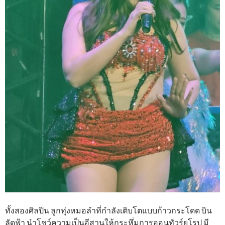
ทั้งสองศิลปิน ลูกทุ่งหมอลำที่กำลังเติบโตแบบก้าวกระโดด บิน
ลัดฟ้า นำโชว์ความเป็นอีสานให้กระหึ่มการออนทัวร์ยุโรป มี