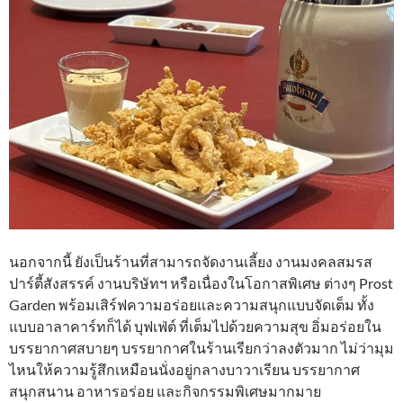
นอกจากนี้ ยังเป็นร้านที่สามารถจัดงานเลี้ยง งานมงคลสมรส
ปาร์ตี้สังสรรค์ งานบริษัทฯ หรือเนื่องในโอกาสพิเศษ ต่างๆ Prost
Garden พร้อมเสิร์ฟความอร่อยและความสนุกแบบจัดเต็ม ทั้ง
แบบอาลาคาร์ทก็ได้ บุฟเฟ่ต์ ที่เต็มไปด้วยความสุข อิ่มอร่อยใน
บรรยากาศสบายๆ บรรยากาศในร้านเรียกว่าลงตัวมาก ไม่ว่ามุม
ไหนให้ความรู้สึกเหมือนนั่งอยู่กลางบาวาเรียน บรรยากาศ
สนุกสนาน อาหารอร่อย และกิจกรรมพิเศษมากมาย