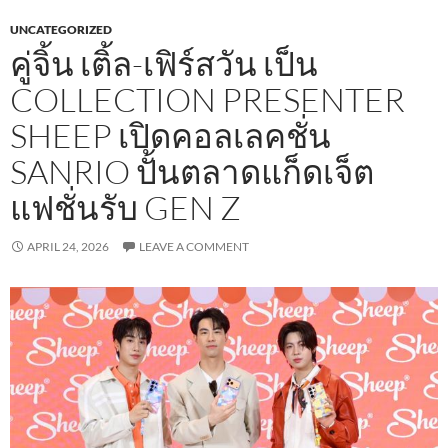
UNCATEGORIZED
คู่จิ้น เติ้ล-เฟิร์สวัน เป็น
COLLECTION PRESENTER
SHEEP เปิดคอลเลคชั่น
SANRIO ปั้นตลาดแก็ดเจ็ต
แฟชั่นรับ GEN Z
APRIL 24, 2026
LEAVE A COMMENT