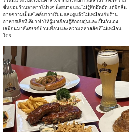
ชื่นชอบร้านอาหารโปร่งๆ นั่งสบาย และไม่รู้สึกอึดอัด แต่มีกลิ่น
อายความเป็นสไตล์บาวาเรียน และดูแล้วไม่เหมือนกับร้าน
อาหารเสียทีเดียว ทำให้ผู้มาเยือนรู้สึกอบอุ่นและเป็นกันเอง
เสมือนมาสังสรรค์บ้านเพื่อน และความคลาสสิคที่ไม่เหมือน
ใคร