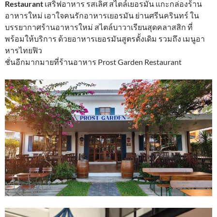
Restaurant
เสริฟอาหาร รสเลิศ สไตล์เยอรมัน แกะกล่องร้าน
อาหารใหม่ เอาใจคนรักอาหารเยอรมัน ย่านศรีนครินทร์ ใน
บรรยากาศร้านอาหารใหม่ สไตล์บาวาเรียนสุดคลาสสิก ที่
พร้อมให้บริการ ด้วยอาหารเยอรมันสูตรดั้งเดิม รวมถึง เมนูอา
หารไทยฟิว
ชั่นอีกมากมายที่ร้านอาหาร Prost Garden Restaurant