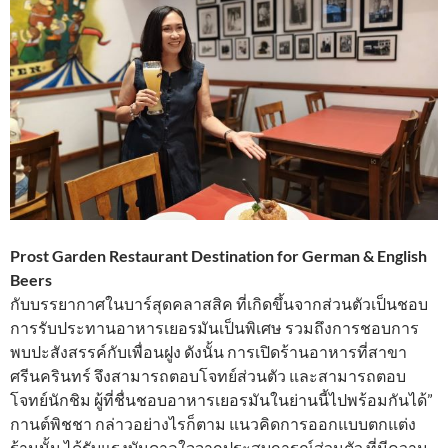
Prost Garden Restaurant Destination for German & English
Beers
กับบรรยากาศในบาร์สุดคลาสสิค ที่เกิดขึ้นจากส่วนตัวเป็นชอบ
การรับประทานอาหารเยอรมันเป็นพิเศษ รวมถึงการชอบการ
พบปะสังสรรค์กับเพื่อนฝูง ดังนั้น การเปิดร้านอาหารที่สาขา
ศรีนครินทร์ จึงสามารถตอบโจทย์ส่วนตัว และสามารถตอบ
โจทย์นักชิม ผู้ที่ชื่นชอบอาหารเยอรมันในย่านนี้ไปพร้อมกันได้”
กานต์พิชชา กล่าวอย่างไรก็ตาม แนวคิดการออกแบบตกแต่ง
ร้านนั้น ได้รับแรงบันดาลใจจากประสบการณ์ส่วนตัว ที่มีความ