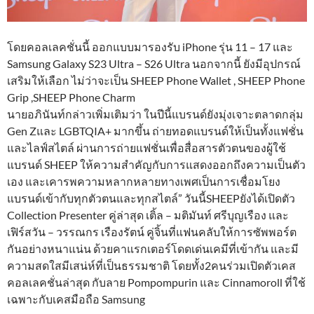
โดยคอลเลคชั่นนี้ ออกแบบมารองรับ iPhone รุ่น 11 – 17 และ
Samsung Galaxy S23 Ultra – S26 Ultra นอกจากนี้ ยังมีอุปกรณ์
เสริมให้เลือก ไม่ว่าจะเป็น SHEEP Phone Wallet , SHEEP Phone
Grip ,SHEEP Phone Charm
นายอภินันท์กล่าวเพิ่มเติมว่า ในปีนี้แบรนด์ยังมุ่งเจาะตลาดกลุ่ม
Gen Zและ LGBTQIA+ มากขึ้น ถ่ายทอดแบรนด์ให้เป็นทั้งแฟชั่น
และไลฟ์สไตล์ ผ่านการถ่ายแฟชั่นเพื่อสื่อสารตัวตนของผู้ใช้
แบรนด์ SHEEP ให้ความสำคัญกับการแสดงออกถึงความเป็นตัว
เอง และเคารพความหลากหลายทางเพศเป็นการเชื่อมโยง
แบรนด์เข้ากับทุกตัวตนและทุกสไตล์” วันนี้SHEEPยังได้เปิดตัว
Collection Presenter คู่ล่าสุด เติ้ล – มติมันท์ ศรีบุญเรือง และ
เฟิร์สวัน – วรรณกร เรืองรัตน์ คู่จิ้นที่แฟนคลับให้การซัพพอร์ต
กันอย่างหนาแน่น ด้วยคาแรกเตอร์โดดเด่นเคมีที่เข้ากัน และมี
ความสดใสมีเสน่ห์ที่เป็นธรรมชาติ โดยทั้ง2คนร่วมเปิดตัวเคส
คอลเลคชั่นล่าสุด กับลาย Pompompurin และ Cinnamoroll ที่ใช้
เฉพาะกับเคสมือถือ Samsung