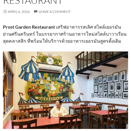
RESTAURANT
APRIL 6, 2026
LEAVE A COMMENT
Prost Garden Restaurant
เสริฟอาหารรสเลิศ สไตล์เยอรมัน
ย่านศรีนครินทร์ ในบรรยากาศร้านอาหารใหม่สไตล์บาวาเรียน
สุดคลาสสิก ที่พร้อมให้บริการด้วยอาหารเยอรมันสูตรดั้งเดิม