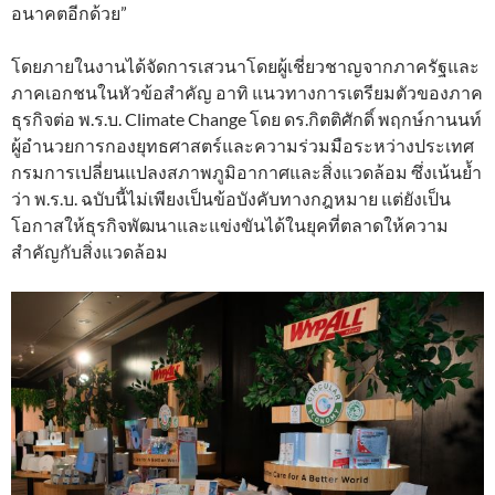
อนาคตอีกด้วย”
โดยภายในงานได้จัดการเสวนาโดยผู้เชี่ยวชาญจากภาครัฐและ
ภาคเอกชนในหัวข้อสำคัญ อาทิ แนวทางการเตรียมตัวของภาค
ธุรกิจต่อ พ.ร.บ. Climate Change โดย ดร.กิตติศักดิ์ พฤกษ์กานนท์
ผู้อำนวยการกองยุทธศาสตร์และความร่วมมือระหว่างประเทศ
กรมการเปลี่ยนแปลงสภาพภูมิอากาศและสิ่งแวดล้อม ซึ่งเน้นย้ำ
ว่า พ.ร.บ. ฉบับนี้ไม่เพียงเป็นข้อบังคับทางกฎหมาย แต่ยังเป็น
โอกาสให้ธุรกิจพัฒนาและแข่งขันได้ในยุคที่ตลาดให้ความ
สำคัญกับสิ่งแวดล้อม