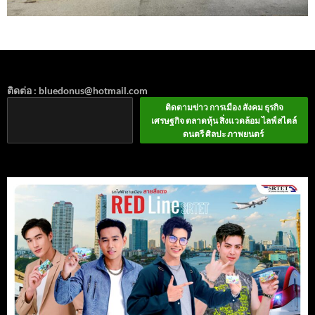
ติดต่อ : bluedonus@hotmail.com
ติดตามข่าว การเมือง สังคม ธุรกิจ
เศรษฐกิจ ตลาดหุ้น สิ่งแวดล้อม ไลฟ์สไตล์
ดนตรี ศิลปะ ภาพยนตร์