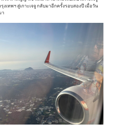
งเทพฯ สู่เกาะเจจู กลับมาอีกครั้งรอบสองปี เมื่อวัน
นมา