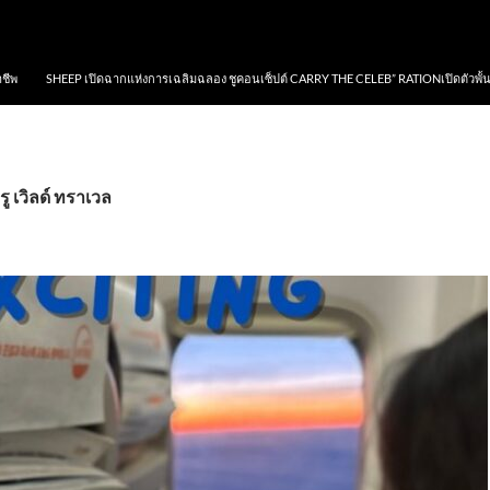
าชีพ
SHEEP เปิดฉากแห่งการเฉลิมฉลอง ชูคอนเซ็ปต์ CARRY THE CELEB” RATIONเปิดตัวพั้
ู เวิลด์ ทราเวล