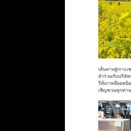
เส้นทางสู่เกาะเช
ลำร่วมกับบริษัทท
รีส์เกาหลียอดนิย
เชิญชวนทุกท่า