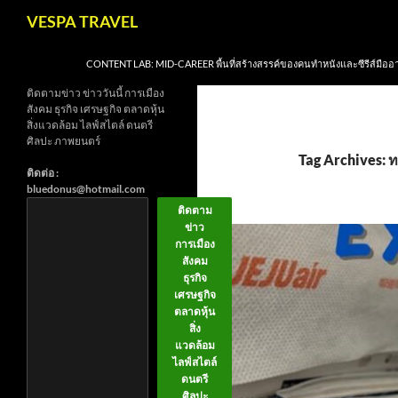
Skip
Search
VESPA TRAVEL
to
content
CONTENT LAB: MID-CAREER พื้นที่สร้างสรรค์ของคนทำหนังและซีรีส์มืออ
ติดตามข่าว ข่าววันนี้ การเมือง
สังคม ธุรกิจ เศรษฐกิจ ตลาดหุ้น
สิ่งแวดล้อม ไลฟ์สไตล์ ดนตรี
ศิลปะ ภาพยนตร์
Tag Archives: ทร
ติดต่อ :
bluedonus@hotmail.com
ติดตาม
ข่าว
การเมือง
สังคม
ธุรกิจ
เศรษฐกิจ
ตลาดหุ้น
สิ่ง
แวดล้อม
ไลฟ์สไตล์
ดนตรี
ศิลปะ