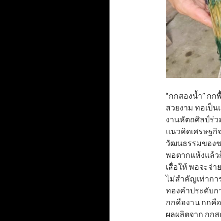
“กกสองน้ำ” กกพื้
สวยงาม ทอเป็นเส
งานหัตถศิลป์ร่
แนวคิดเศรษฐกิจ
วัฒนธรรมของชาต
พอตากแห้งแล้วก็
เสื่อให้ พอจะจ่
ไม่สำคัญเท่าการม
ทองคำประดับกาย
กกคืองาน กกคือส
ผลผลิตจาก กกสด