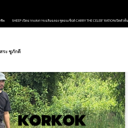
าชีพ
SHEEP เปิดฉากแห่งการเฉลิมฉลอง ชูคอนเซ็ปต์ CARRY THE CELEB” RATIONเปิดตัวพั้
สระ ชูภักดี