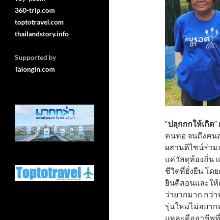
360-trip.com
toptotravel.com
thailandstory.info
Supported by
Talongin.com
“
ปลุกกกให้เกิด
”
คนทอ จนถึงคนส
ผสานดีไซน์ร่วมส
แค่วัสดุท้องถิ
ชีวิตที่ยั่งยืน 
ยินดีสอนและให้
ว่ายากมาก กว่าจ
รุ่นใหม่ไม่อยาก
แหละคืออาชีพที่ย