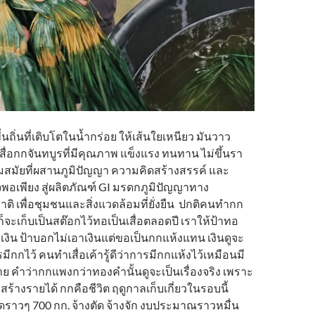
นถิ่นที่เติบโตในน้ำกร่อย ให้เส้นใยเหนียว มันวาว
ื่อกกจันทบูรที่มีคุณภาพ แข็งแรง ทนทาน ไม่ขึ้นรา
วมสมัยที่ผสานภูมิปัญญา ความคิดสร้างสรรค์ และ
พอเพียง สู่ผลิตภัณฑ์ GI มรดกภูมิปัญญาทาง
ิ เพื่อชุมชนและสิ่งแวดล้อมที่ยั่งยืน ปกติคนทำกก
จะเก็บเป็นสต๊อกไว้ทอเป็นเสื่อตลอดปี เราให้ป้าทอ
ายเงิน ป้าบอกไม่เอาเงินแต่ขอเป็นกกแห้งแทน เงินดูจะ
ีกกไว้ คนทำเสื่อเค้ารู้ดีว่าการมีกกแห้งไว้เหมือนมี
 คำว่ากกแพงกว่าทองคำนั้นดูจะเป็นเรื่องจริง เพราะ
ร้างรายได้ กกคือชีวิต ฤดูกาลเก็บเกี่ยวในรอบนี้
ราวๆ 700 กก. จ้างตัด จ้างจัก งบประมาณราวหมื่น