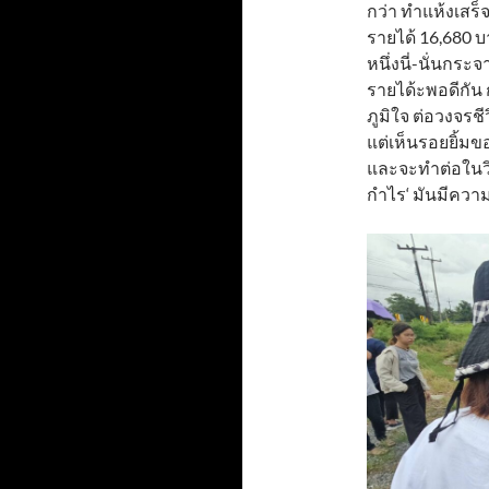
กว่า ทำแห้งเสร
รายได้ 16,680 บ
หนึ่งนี่-นั่นกระ
รายได้ะพอดีกัน 
ภูมิใจ ต่อวงจรชี
แต่เห็นรอยยิ้มขอ
และจะทำต่อในวิถ
กำไร‘ มันมีควา