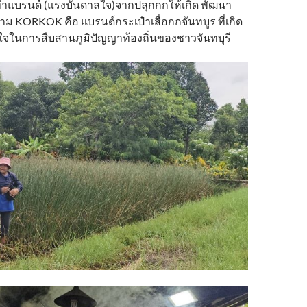
ทำแบรนด์ (แรงบันดาลใจ)จากปลุกกกให้เกิด พัฒนา
ม KORKOK คือ แบรนด์กระเป๋าเสื่อกกจันทบูร ที่เกิด
งใจในการสืบสานภูมิปัญญาท้องถิ่นของชาวจันทบุรี