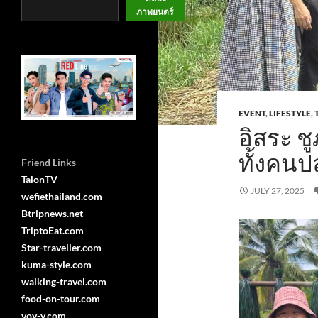
ภาพยนตร์
EVENT
,
LIFESTYLE
,
อิสระ ชู
ทั้งคน
Friend Links
TalonTV
JULY 27, 2025
wefiethailand.com
Btripnews.net
TriptoEat.com
Star-traveller.com
kuma-style.com
walking-travel.com
food-on-tour.com
voy-y.com