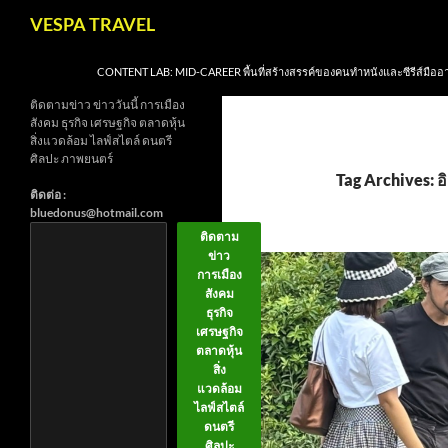
Skip
Search
VESPA TRAVEL
to
content
CONTENT LAB: MID-CAREER พื้นที่สร้างสรรค์ของคนทำหนังและซีรีส์มืออ
ติดตามข่าว ข่าววันนี้ การเมือง
สังคม ธุรกิจ เศรษฐกิจ ตลาดหุ้น
สิ่งแวดล้อม ไลฟ์สไตล์ ดนตรี
ศิลปะ ภาพยนตร์
Tag Archives: อิ
ติดต่อ :
bluedonus@hotmail.com
ติดตาม
ข่าว
การเมือง
สังคม
ธุรกิจ
เศรษฐกิจ
ตลาดหุ้น
สิ่ง
แวดล้อม
ไลฟ์สไตล์
ดนตรี
ศิลปะ