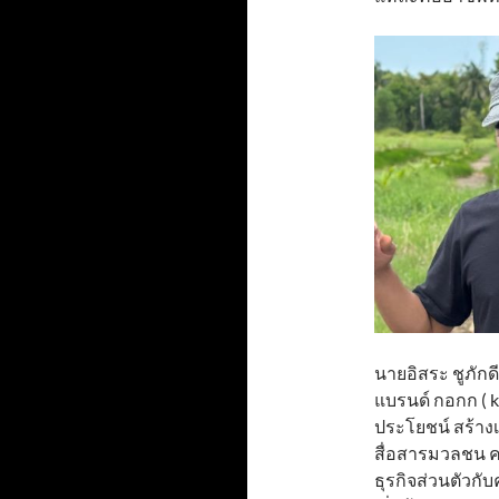
นายอิสระ ชูภักดี
แบรนด์ กอกก ( k
ประโยชน์ สร้าง
สื่อสารมวลชน 
ธุรกิจส่วนตัวกั