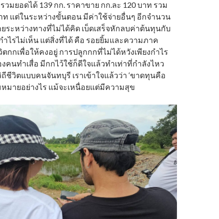
็จรวมยอดได้ 139 กก. ราคาขาย กก.ละ 120 บาท รวม
าท แต่ในระหว่างขั้นตอน มีค่าใช้จ่ายอื่นๆ อีกจำนวน
จายระหว่างทางที่ไม่ได้คิด เบ็ดเสร็จหักลบค่าต้นทุนกับ
กำไรไม่เห็น แต่สิ่งที่ได้ คือ รอยยิ้มและความภาค
วิตกกเพื่อให้คงอยู่ การปลูกกกที่ไม่ได้หวังเพียงกำไร
งคนทำเสื่อ มีกกไว้ใช้ก็ดีใจแล้วทำเท่าที่กำลังไหว
ีชีวิตแบบคนจันทบุรี เราเข้าใจแล้วว่า ‘ขาดทุนคือ
มหมายอย่างไร แม้จะเหนื่อยแต่มีความสุข