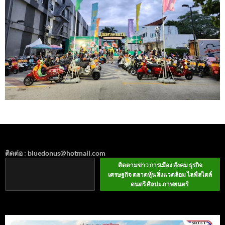
ติดต่อ : bluedonus@hotmail.com
ติดตามข่าว การเมือง สังคม ธุรกิจ
เศรษฐกิจ ตลาดหุ้น สิ่งแวดล้อม ไลฟ์สไตล์
ดนตรี ศิลปะ ภาพยนตร์