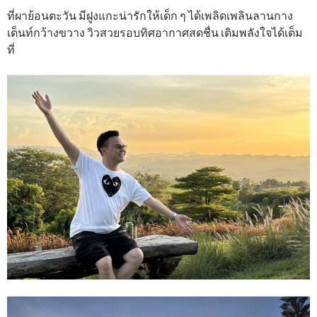
ที่ผาย้อนตะวัน มีฝูงแกะน่ารักให้เด็ก ๆ ได้เพลิดเพลินลานกาง
เต็นท์กว้างขวาง วิวสวยรอบทิศอากาศสดชื่น เติมพลังใจได้เต็ม
ที่