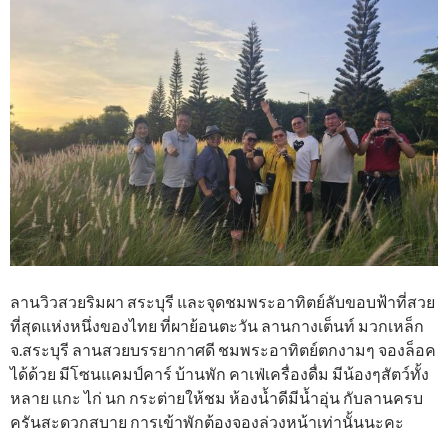
ลานวิวสวยริมผา สระบุรี และจุดชมพระอาทิตย์ลับขอบฟ้าที่สวย
ที่สุดแห่งหนึ่งของไทย ที่ผาย้อนตะวัน ลานกางเต็นท์ มวกเหล็ก
จ.สระบุรี ลานสวยบรรยากาศดี ชมพระอาทิตย์ตกงามๆ จองล็อค
ได้ด้วย มีโซนแคมป์คาร์ บ้านพัก คาเฟ่เครื่องดื่ม มีน้องๆสัตว์ทั้ง
หลาย แกะ ไก่ นก กระต่ายให้ชม ห้องน้ำดีมีน้ำอุ่น กับลานครบ
ครันสะดวกสบาย การเข้าพักต้องจองล่วงหน้าเท่านั้นนะคะ