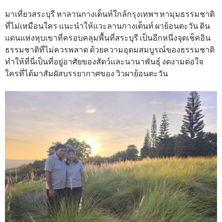
มาเที่ยวสระบุรี หาลานกางเต็นท์ใกล้กรุงเทพฯ หามุมธรรมชาติ
ที่ไม่เหมือนใคร แนะนำให้แวะลานกางเต็นท์ ผาย้อนตะวัน ดิน
แดนแห่งหุบเขาที่ครอบคลุมพื้นที่สระบุรี เป็นอีกหนึ่งจุดเช็คอิน
ธรรมชาติที่ไม่ควรพลาด ด้วยความอุดมสมบูรณ์ของธรรมชาติ
ทำให้ที่นี่เป็นที่อยู่อาศัยของสัตว์และนานาพันธุ์ งดงามต่อใจ
ใครที่ได้มาสัมผัสบรรยากาศของ วิวผาย้อนตะวัน