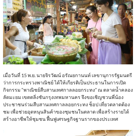
เมื่อวันที่ 15 พ.ย. นายจิรวัฒน์ อรัณยกานนท์ เลขานุการรัฐมนตรี
ว่าการกระทรวงพาณิชย์ ได้ให้เกียรติเป็นประธานในการเปิด
กิจกรรม “พาณิชย์สืบสานเทศกาลลอยกระทง” ณ ตลาดน้ำคลอง
ลัดมะยม เขตตลิ่งชันกรุงเทพมหานคร จึงขอเชิญชวนพี่น้อง
ประชาชนร่วมสืบสานเทศกาลลอยกระทง ช็อป เที่ยวตลาดต้อง
ชม เพื่อช่วยอุดหนุนสินค้าของชุมชนในตลาด เพื่อสร้างรายได้
สร้างอาชีพให้ชุมชน ฟื้นฟูเศรษฐกิจฐานรากของประเทศ