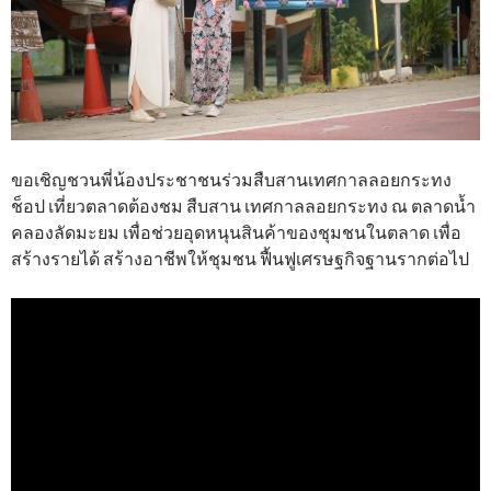
ขอเชิญชวนพี่น้องประชาชนร่วมสืบสานเทศกาลลอยกระทง
ช็อป เที่ยวตลาดต้องชม สืบสาน เทศกาลลอยกระทง ณ ตลาดน้ำ
คลองลัดมะยม เพื่อช่วยอุดหนุนสินค้าของชุมชนในตลาด เพื่อ
สร้างรายได้ สร้างอาชีพให้ชุมชน ฟื้นฟูเศรษฐกิจฐานรากต่อไป