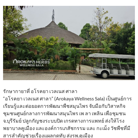
รักษากายาที่ อโรคยา เวลเนส ศาลา
“อโรคยา เวลเนส ศาลา” (Arokaya Wellness Sala) เป็นศูนย์การ
เรียนรู้และต่อยอดการพัฒนาพืชสมุนไพร จับมือกับวิสาหกิจ
ชุมชนศูนย์กลางการพัฒนาสมุนไพร เพ ลา เพลิน เพื่อชุมชน
จ.บุรีรัมย์ ปลูกกัญชงระบบปิด เกรดทางการแพทย์ ส่งให้โรง
พยาบาลคูเมือง และองค์การเภสัชกรรม และ กะเม็ง วัชพืชที่มี
สารสำคัญช่วยเรื่องแผลกดทับ ส่งรพ.คูเมือง