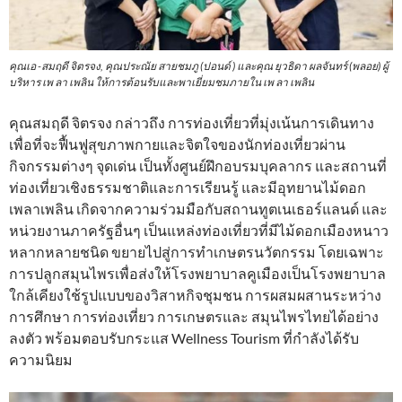
คุณเอ -สมฤดี จิตรจง, คุณประณัย สายชมภู (ปอนด์ ) และคุณ ยุวธิดา ผลจันทร์ (พลอย) ผู้
บริหาร เพ ลา เพลิน ให้การต้อนรับและพาเยี่ยมชมภายใน เพ ลา เพลิน
คุณสมฤดี จิตรจง กล่าวถึง การท่องเที่ยวที่มุ่งเน้นการเดินทาง
เพื่อที่จะฟื้นฟูสุขภาพกายและจิตใจของนักท่องเที่ยวผ่าน
กิจกรรมต่างๆ จุดเด่น เป็นทั้งศูนย์ฝึกอบรมบุคลากร และสถานที่
ท่องเที่ยวเชิงธรรมชาติและการเรียนรู้ และมีอุทยานไม้ดอก
เพลาเพลิน เกิดจากความร่วมมือกับสถานทูตเนเธอร์แลนด์ และ
หน่วยงานภาครัฐอื่นๆ เป็นแหล่งท่องเที่ยวที่มีไม้ดอกเมืองหนาว
หลากหลายชนิด ขยายไปสู่การทำเกษตรนวัตกรรม โดยเฉพาะ
การปลูกสมุนไพรเพื่อส่งให้โรงพยาบาลคูเมืองเป็นโรงพยาบาล
ใกล้เคียงใช้รูปแบบของวิสาหกิจชุมชน การผสมผสานระหว่าง
การศึกษา การท่องเที่ยว การเกษตรและ สมุนไพรไทยได้อย่าง
ลงตัว พร้อมตอบรับกระแส Wellness Tourism ที่กำลังได้รับ
ความนิยม