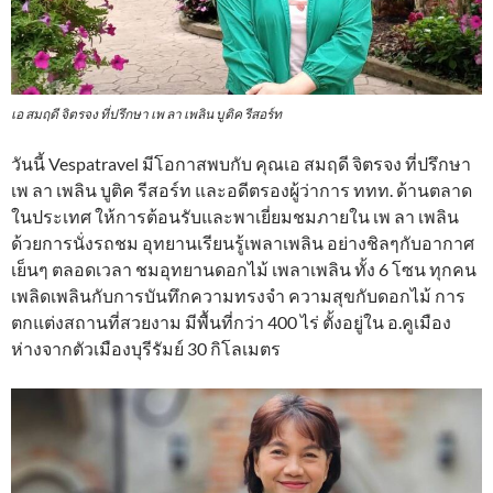
เอ สมฤดี จิตรจง ที่ปรึกษา เพ ลา เพลิน บูติค รีสอร์ท
วันนี้ Vespatravel มีโอกาสพบกับ คุณเอ สมฤดี จิตรจง ที่ปรึกษา
เพ ลา เพลิน บูติค รีสอร์ท และอดีตรองผู้ว่าการ ททท. ด้านตลาด
ในประเทศ ให้การต้อนรับและพาเยี่ยมชมภายใน เพ ลา เพลิน
ด้วยการนั่งรถชม อุทยานเรียนรู้เพลาเพลิน อย่างชิลๆกับอากาศ
เย็นๆ ตลอดเวลา ชมอุทยานดอกไม้ เพลาเพลิน ทั้ง 6 โซน ทุกคน
เพลิดเพลินกับการบันทึกความทรงจำ ความสุขกับดอกไม้ การ
ตกแต่งสถานที่สวยงาม มีพื้นที่กว่า 400 ไร่ ตั้งอยู่ใน อ.คูเมือง
ห่างจากตัวเมืองบุรีรัมย์ 30 กิโลเมตร