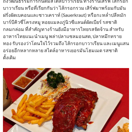
ถึงวัฒนธรรมการกินดื่มสไตล์บาวาเรียน ทางร้านเสิร์ฟ ไส้กรอก
บาวาเรียน หรือที่เรียกกันว่า ไส้กรอกรวม เสิร์ฟมาพร้อมกับมัน
ฝรั่งผัดเบคอนและซาวเคราท์ (Sauerkraut) หรือกะหล่ำปลีหมัก
บาร์บีคิวซี่โครงหมู หอยแมลงภู่นิวซีแลนด์ผัดเบียร์ รสชาติ
กลมกล่อม ที่สำคัญทางร้านยังมีอาหารไทยรสจัดจ้าน สำหรับ
อาหารไทยแนะนำเมนู พล่าปลาแซลมอนสด, ปลาหมึกทราย
ทอง รับรองว่าโดนใจไว้รวมถึง ไส้กรอกบาวาเรียน และเมนูแสน
อร่อยอีกหลากหลาย สไตล์อาหารเยอรมันโฮมเมด รสชาติ
ดั้งเดิม