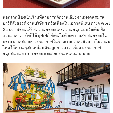
นอกจากนี้ ยังเป็นร้านที่สามารถจัดงานเลี้ยง งานมงคลสมรส
ปาร์ตี้สังสรรค์ งานบริษัทฯ หรือเนื่องในโอกาสพิเศษ ต่างๆ Prost
Garden พร้อมเสิร์ฟความอร่อยและความสนุกแบบจัดเต็ม ทั้ง
แบบอาลาคาร์ทก็ได้ บุฟเฟ่ต์ ที่เต็มไปด้วยความสุข อิ่มอร่อยใน
บรรยากาศสบายๆ บรรยากาศในร้านเรียกว่าลงตัวมาก ไม่ว่ามุม
ไหนให้ความรู้สึกเหมือนนั่งอยู่กลางบาวาเรียน บรรยากาศ
สนุกสนาน อาหารอร่อย และกิจกรรมพิเศษมากมาย