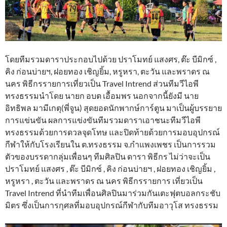
โดยทีมรวมดาราประกอบไปด้วย ปราโมทย์ แสงศร, ต๊ะ บีมิกซ์ ,
คิง ก่อนบ่ายฯ, ฝอยทอง เชิญยิ้ม, หรูหรา, ตะวัน และพราดร ณ
นคร พิธีกรรายการเที่ยวเป็น Travel Intrend ส่วนทีมวีไอพี
ทรงธรรมนำโดย นายก อบต เอื้อมพร นอกจากนี้ยังมี นาย
อิทธิพล มามีเกตุ(พี่จูน) สุดยอดนักพากษ์การ์ตูน มาเป็นผู้บรรยาย
การแข่นขัน ผลการแข่งขันทีมรวมดาราเอาชนะทีมวีไอพี
ทรงธรรมด้วยการดวลจุดโทษ และปิดท้ายด้วยการมอบอุปกรณ์
กีฬาให้กับโรงเรียนใน ต.ทรงธรรม จ.กำแพงเพชร เป็นการรวม
ตัวของบรรดากลุ่มเพื่อนๆ ทีมศิลปิน ดารา พิธีกร ไม่ว่าจะเป็น
ปราโมทย์ แสงศร , ต๊ะ บีมิกซ์ , คิง ก่อนบ่ายฯ , ฝอยทอง เชิญยิ้ม ,
หรูหรา , ตะวัน และพราดร ณ นคร พิธีกรรายการ เที่ยวเป็น
Travel Intrend ที่นำทีมเพื่อนศิลปินมาร่วมกันเตะฟุตบอลกระชับ
มิตร ซึ่งเป็นการกุศลที่มอบอุปกรณ์กีฬากับทีมอาวุโส ทรงธรรม