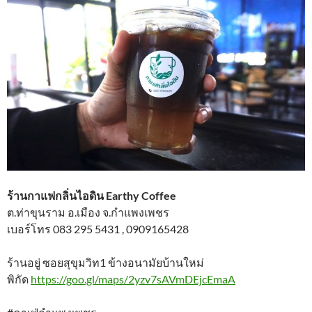
ร้านกาแฟกลิ่นไอดิน Earthy Coffee
ต.ท่าขุนราม อ.เมือง จ.กำแพงเพชร
เบอร์โทร 083 295 5431 , 0909165428
ร้านอยู่ ซอยสุขุมวิท1 ข้างอนามัยบ้านใหม่
พิกัด
https://goo.gl/maps/2yzv7sAVmDEjcEmaA