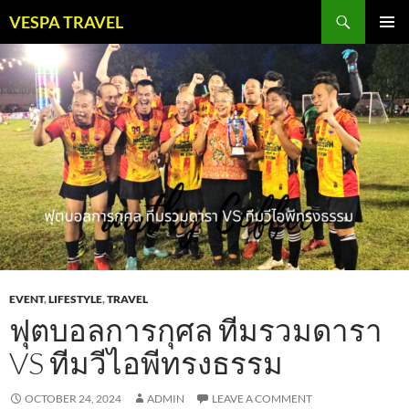
Skip
Search
VESPA TRAVEL
to
PRIMAR
content
MENU
EVENT
,
LIFESTYLE
,
TRAVEL
ฟุตบอลการกุศล ทีมรวมดารา
VS ทีมวีไอพีทรงธรรม
OCTOBER 24, 2024
ADMIN
LEAVE A COMMENT