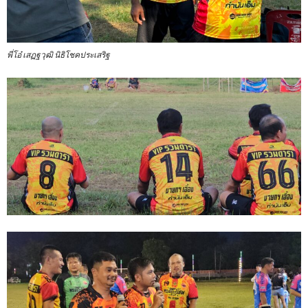
พี่โอ๋ เสฏฐวุฒิ นิธิโชคประเสริฐ