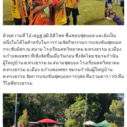
ด้วยความที่ โอ๋ เสฏฐวุฒิ นิธิโชค ชื่นชอบฟุตบอล และยังเป็น
หนึ่งในโต้โผสำหรับในการร่วมจัดกิจกรรมการแข่งขันฟุตบอล
กระชับมิตร ณ สนาม โรงเรียนสหวิทยาคม ต.ทรงธรรม อ.เมือง
จ.กำแพงเพชร ที่เพิ่งจัดขึ้นเมื่อวันก่อน ซึ่งจัดโดย ชมรมกำนัน
ผู้ใหญ่บ้าน ต.ทรงธรรม ณ สนามฟุตบอล โรงเรียนสหวิทยาคม
ต.ทรงธรรม อ.เมือง จ.กำแพงเพชร ชมรมกำนันผู้ใหญ่บ้าน
ต.ทรงธรรม จัดการแข่งขันฟุตบอลการกุศล ทีมรวมดารา VS ทีม
วีไอพีทรงธรรม