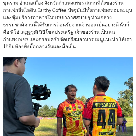
ขุนราม อำเภอเมือง จังหวัดกำแพงเพชร สถานที่ตั้งของร้าน
กาแฟกลิ่นไอดิน Earthy Coffee ปัจจุบันมีทั้งกาแฟสดหอมละมุน
และซุ้มบริการอาหารในบรรยากาศสบายๆ ท่ามกลาง
ธรรมชาติ งานนี้ได้รับการต้อนรับจากเจ้าของ เป็นอย่างดี นั่นก็
คือ พี่โอ๋ เสฏฐวุฒิ นิธิโชคประเสริฐ เจ้าของร้าน เป็นคน
กำแพงเพชร และครอบครัว จัดเตรียมอาหาร เมนูแนะนำ ให้เรา
ได้อิ่มท้องทั้งมื้อกลางวันและมื้อเย็น