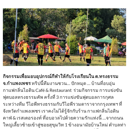
กิจกรรมเพื่อมอบอุปกรณ์กีฬาให้กับโรงเรียนใน ต.ทรงธรรม
จ.กำแพงเพชร
ทริปนี้ทีมงานชวน… ปักหมุด … บ้านที่อบอุ่น
กาแฟกลิ่นไอดิน Café & Restaurant ร่วมกิจกรรม การแข่งขัน
ฟุตบอลทรงธรรมคัพ ครั้งที่ 3 การแข่งขันฟุตบอลการกุศล
ระหว่างทีม วีไอพีทรงธรรมกับวีไอพีรวมดาราจากกรุงเทพฯ ที่
จังหวัดกำแพงเพชร เราคงไม่ได้รู้จักกับร้าน กาแฟกลิ่นไอดิน
คาฟ่ & เรสเตอรองท์ ที่อบอวลไปด้วยความรักแห่งนี้ …จากถนน
ใหญ่เลี้ยวซ้ายเข้าสู่ซอยสุขุมวิท 1 ข้างอนามัยบ้านใหม่ ตำบลท่า