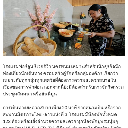
โรงแรมฟอร์จูน ริเวอร์วิว นครพนม เหมาะสำหรับนักธุรกิจนัก
ท่องเที่ยวนักเดินทาง ครอบครัวคู่รักหรือกลุ่มองค์กร เรียกว่า
เหมาะกับทุกกลุ่มทุกเพศวัยที่ต้องการความสะดวกสบาย ใน
เรื่องของการพักผ่อน นอกจากนี้ยังมีห้องสำหรับการจัดกิจกรรม
ประชุมสัมมนา หรือฮันนีมูน
การเดินทางสะดวกสบาย เพียง 20 นาที จากสนามบิน หรือจาก
สะพานมิตรภาพไทย-ลาวแห่งที่ 3 โรงแรมมีห้องพักทั้งหมด
122 ห้อง พร้อมสิ่งอำนวยความสะดวก ทุกห้องพักปูพรมนุ่มๆ
สบาย Free Wi-Fi , LED. TV , มินิบาร์, อ่างอาบในตัวพร้อมฝักบัว