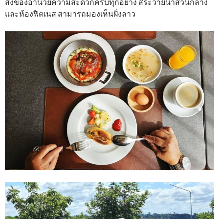
สิ่งของอำนวยความสะดวกครบทุกอย่าง สระว่ายน้ำส่วนกลาง
และห้องฟิตเนส สามารถมองเห็นฝั่งลาว