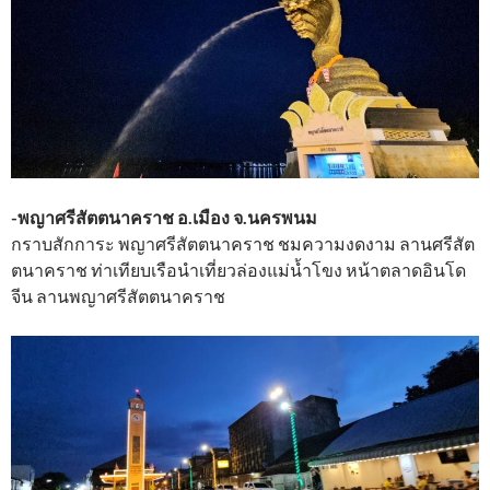
-พญาศรีสัตตนาคราช อ.เมือง จ.นครพนม
กราบสักการะ พญาศรีสัตตนาคราช ชมความงดงาม ลานศรีสัต
ตนาคราช ท่าเทียบเรือนำเที่ยวล่องแม่น้ำโขง หน้าตลาดอินโด
จีน ลานพญาศรีสัตตนาคราช