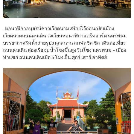
-หอนาฬิกาอนุสรน์ชาวเวียดนาม สร้างไว้ก่อนกลับเมือง
เวียดนามถนนคนเดิน วงเวียนหอนาฬิกาสตรีทอาร์ต นครพนม
บรรยากาศริมน้ำถ่ายรูปสนุกสนาน ลมพัดชิล ชิล เดินต่อเที่ยว
ถนนคนเดิน ล่องเรือชมน้ำโขงขึ้นสูง ริมโขง นครพนม – เมือง
ท่าแขก ถนนคนเดินเปิด 5 โมงเย็น ศุกร์ เสาร์ อาทิตย์