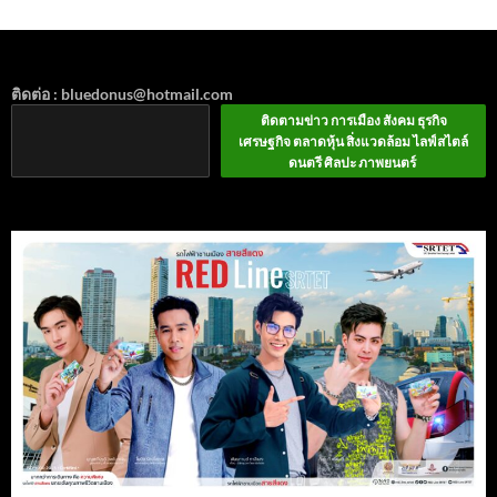
ติดต่อ : bluedonus@hotmail.com
ติดตามข่าว การเมือง สังคม ธุรกิจ
เศรษฐกิจ ตลาดหุ้น สิ่งแวดล้อม ไลฟ์สไตล์
ดนตรี ศิลปะ ภาพยนตร์