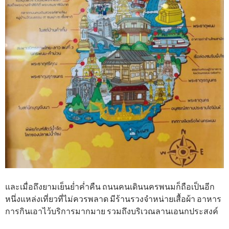
และเมื่อถึงยามเย็นย่ำค่ำคืน ถนนคนเดินนครพนมก็ถือเป็นอีก
หนึ่งแหล่งเที่ยวที่ไม่ควรพลาด มีร้านรวงจำหน่ายเสื้อผ้า อาหาร
การกินเอาไว้บริการมากมาย รวมถึงบริเวณลานเอนกประสงค์