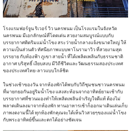
โรงแรมฟอร์จูน ริเวอร์ วิว นครพนม เป็นโรงแรมในจังหวัด
นครพนม มีเอกลักษณ์ที่โดดเด่น สวยงามสมบูรณ์แบบกับ
บรรยากาศติดริมแม่น้ำโขง สระว่ายน้ำกลางแจ้งขนาดใหญ่ ให้
ความเป็นส่วนตัว ทัศนียภาพแบบพาโนรามาวิว ที่สวยงามสุด
บรรยาย กับท้องฟ้า ภูเขา สายน้ำ ที่ได้เพลิดเพลินกับธรรมชาติ
อากาศ บริสุทธิ์ เงียบสงบ มีวิถีชีวิตและวัฒนธรรมสองประเทศ
ของประเทศไทย-ลาวแบบใกล้ชิด
ในช่วงเช้าของวัน จากห้องพักได้พบกับวิถีชุมชนชาวนครพนม
ที่มายกยอกันอยู่ริมน้ำโขง แสงสะท้อนจากอาทิตย์ยามเช้ากับ
บรรยากาศที่ชวนมองทำให้เพลิดเพลินจำเริญใจดีแท้ ต้องไม่
พลาดเดินลงมาจากห้องพัก ทานอาหารเช้าก็ออกมาเดินเล่นเก็บ
ภาพงดงามนี้ได้ ทุกห้องพักคุณจะได้เห็นวิวสวยๆของแม่น้ำโขง
กับพระอาทิตย์ขึ้นและตกได้อย่างชัดเจน