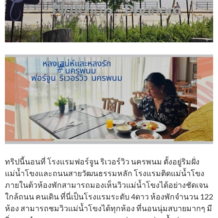
ทริปนี้นอนที่ โรงแรมฟอร์จูน ริเวอร์วิว นครพนม ตั้งอยู่ริมฝั่ง
แม่น้ำโขงและถนนสายวัฒนธรรมหลัก โรงแรมติดแม่น้ำโขง
ภายในต้วห้องพักสามารถมองเห็นวิวแม่น้ำโขงได้อย่างชัดเจน
ใกล้ถนน คนเดิน ที่นี่เป็นโรงแรมระดับ 4ดาว ห้องพักจำนวน 122
ห้อง สามารถชมวิวแม่น้ำโขงได้ทุกห้อง ที่นอนนุ่มสบายมากๆ มี