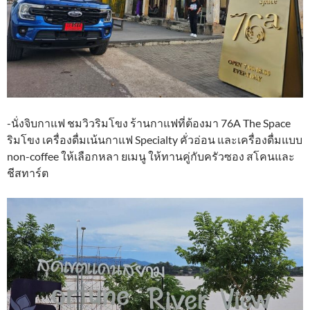
-นั่งจิบกาแฟ ชมวิวริมโขง ร้านกาแฟที่ต้องมา 76A The Space
ริมโขง เครื่องดื่มเน้นกาแฟ Specialty คั่วอ่อน และเครื่องดื่มแบบ
non-coffee ให้เลือกหลา ยเมนู ให้ทานคู่กับครัวซอง สโคนและ
ชีสทาร์ต