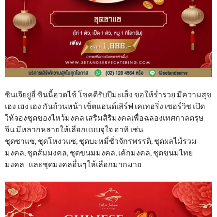
ซินเจียยู่อี่ ซินนี้ฮวดไช้ โชคดีรับปีมะเส็ง ขอให้ร่ำรวย มีความสุข
เฮง เฮง เฮง กันถ้วนหน้า เซ็ตแอนด์เสิร์ฟ เคเทอริ่ง เซอร์วิช เปิด
ให้จองชุดของไหว้มงคล เสริมสิริมงคลเพื่อฉลองเทศกาลตรุษ
จีน มีหลากหลายให้เลือกแบบจุใจ อาทิ เช่น
ชุดซาแซ, ชุดโหงวแซ, ชุดบะหมี่ซั่วจักรพรรดิ, ชุดผลไม้รวม
มงคล, ชุดส้มมงคล, ชุดขนมมงคล, เค้กมงคล, ชุดขนมไทย
มงคล และชุดมงคลอื่นๆให้เลือกมากมาย