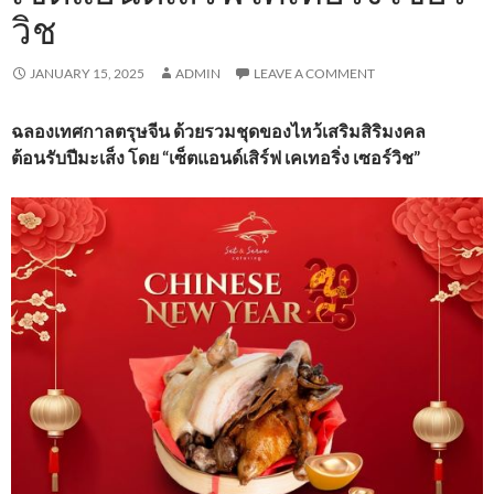
วิช
JANUARY 15, 2025
ADMIN
LEAVE A COMMENT
ฉลองเทศกาลตรุษจีน ด้วยรวมชุดของไหว้เสริมสิริมงคล
ต้อนรับปีมะเส็ง โดย “เซ็ตแอนด์เสิร์ฟ เคเทอริ่ง เซอร์วิช”