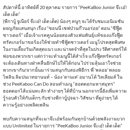
สัปดาห์นี้ อาทิตย์ที่ 20 ตุลาคม รายการ “PeeKaBoo Junior จ๊ะเอ๋!
เด็ด เด็ด”
(พีกาบู้ จูเนียร์ จ๊ะเอ๋! เด็ด เด็ด) น้องๆ หนูๆ จะได้รับชมแอนิเมชัน
ผจญภัยแสนสนุก เรื่อง “ซอนนี่ เชฟป่วนก๊วนอร่อย” ตอน “ซีฟู๊ด
ซาวเดอร์” เมื่อเจ้าแรคคูนน้อยสองตัวแฟนพันธุ์แท้ของแก๊งฟู๊ด
ทรัคเกอร์มาขอร้องให้ช่วยทำซีฟู้ดชาวเดอร์ เมนูโปรดสุดพิเศษ
ในงานเลี้ยงวันเกิดสุดแนว และน่าจดจำที่สุดในประวัติศาสตร์ให้
พ่อของพวกเขา แต่กว่าจะทำเมนูนี้ได้สำเร็จ แก๊งฟู๊ดทรัคเกอร์
จะต้องเดินทางฝ่าคลื่นยักษ์ไปให้ได้ก่อน ไปร่วมลุ้นเอาใจช่วย
พวกเขากัน!จากนั้นมาร่วมสนุกกับสองพิธีกร พี่ ‘พลอย’ พลอย
ไพลิน ลิมปนเวทยานนท์ – น้อง ‘ดานเท่’ อมานโด้ วิลเลียมส์ ใน
ช่วง PeeKaboo Can Do สอนทำเมนู “ฮอตดอกมหาสมุทร”
ฮอตดอกไส้แน่นทะลัก ทำง่ายๆ ได้ทีบ้าน นอกจากนี้ยังเพิ่มความ
รู้รอบตัวให้กับเด็กๆ กับช่วงพีกาบู้ปุจฉา-วิสัชนา ที่ดูง่ายๆ ได้
ความรู้อย่างเพลิดเพลิน
พบกับความสนุกที่จะมาจ๊ะเอ๋พร้อมกันทุกบ้านด้วยพลังงานบวก
แบบ Unlimited ในรายการ “PeeKaBoo Junior จ๊ะเอ๋! เด็ด เด็ด”