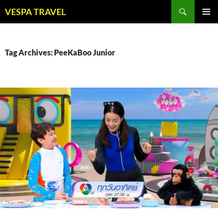
Skip
Search
VESPA TRAVEL
to
PRIMAR
content
MENU
Tag Archives: PeeKaBoo Junior