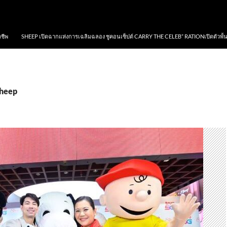
าชีพ
SHEEP เปิดฉากแห่งการเฉลิมฉลอง ชูคอนเซ็ปต์ CARRY THE CELEB” RATIONเปิดตัวพั้
Sheep