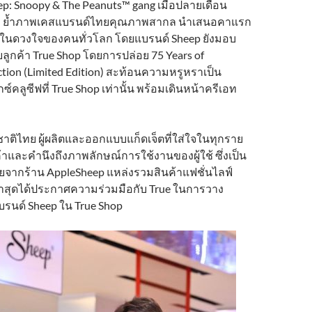
p: Snoopy & The Peanuts™ gang เมื่อปลายเดือน
มา ย้ำภาพเคสแบรนด์ไทยคุณภาพสากล นำเสนอคาแรก
สในดวงใจของคนทั่วโลก โดยแบรนด์ Sheep ยังมอบ
ลูกค้า True Shop โดยการปล่อย 75 Years of
tion (Limited Edition) สะท้อนความหรูหราเป็น
็กซ์คลูซีฟที่ True Shop เท่านั้น พร้อมเดินหน้าครีเอท
าติไทย ผู้ผลิตและออกแบบแก็ดเจ็ตที่ใส่ใจในทุกราย
าและคำนึงถึงภาพลักษณ์การใช้งานของผู้ใช้ ซึ่งเป็น
ยจากร้าน AppleSheep แหล่งรวมสินค้าแฟชั่นไลฟ์
่าสุดได้ประกาศความร่วมมือกับ True ในการวาง
บรนด์ Sheep ใน True Shop