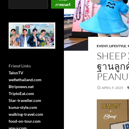
ภาพยนตร์
EVENT
,
LIFESTYLE
,
SHEEP 
ฐานลูกค
Friend Links
TalonTV
PEANU
wefiethailand.com
Btripnews.net
APRIL 9, 2025
TriptoEat.com
Star-traveller.com
kuma-style.com
walking-travel.com
food-on-tour.com
voy-y.com