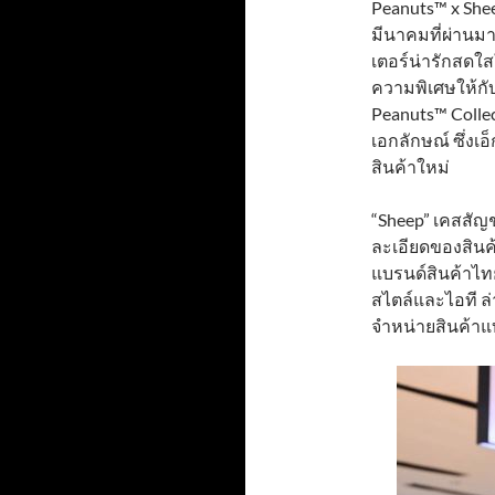
Peanuts™ x Shee
มีนาคมที่ผ่าน
เตอร์น่ารักสดใ
ความพิเศษให้กับ
Peanuts™ Collec
เอกลักษณ์ ซึ่งเอ
สินค้าใหม่
“Sheep” เคสสัญช
ละเอียดของสินค้
แบรนด์สินค้าไท
สไตล์และไอที ล
จำหน่ายสินค้าแ