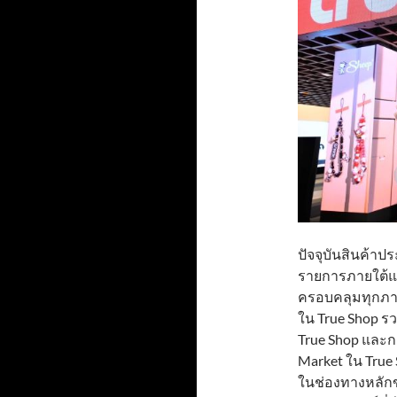
ปัจจุบันสินค้า
รายการภายใต้แบ
ครอบคลุมทุกภา
ใน True Shop รว
True Shop และก
Market ใน True S
ในช่องทางหลักขอ