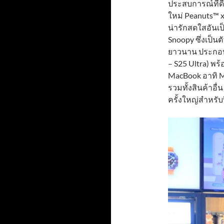
ประสบการณ์ที่ดีใ
ใหม่ Peanuts™ 
น่ารักสดใสอันเ
Snoopy ซึ่งเป็น
ยาวนาน ประกอบด
– S25 Ultra) พ
MacBook อาทิ M
รวมทั้งสินค้าอื
ครั้งใหญ่สำหรับปี