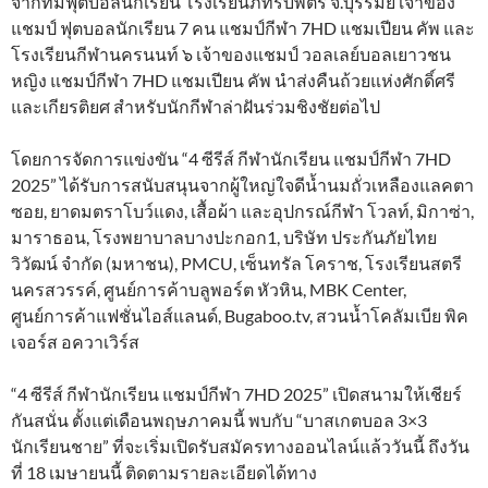
จากทีมฟุตบอลนักเรียน โรงเรียนภัทรบพิตร จ.บุรีรัมย์ เจ้าของ
แชมป์ ฟุตบอลนักเรียน 7 คน แชมป์กีฬา 7HD แชมเปียน คัพ และ
โรงเรียนกีฬานครนนท์ ๖ เจ้าของแชมป์ วอลเลย์บอลเยาวชน
หญิง แชมป์กีฬา 7HD แชมเปียน คัพ นำส่งคืนถ้วยแห่งศักดิ์ศรี
และเกียรติยศ สำหรับนักกีฬาล่าฝันร่วมชิงชัยต่อไป
โดยการจัดการแข่งขัน “4 ซีรีส์ กีฬานักเรียน แชมป์กีฬา 7HD
2025” ได้รับการสนับสนุนจากผู้ใหญ่ใจดีน้ำนมถั่วเหลืองแลคตา
ซอย, ยาดมตราโบว์แดง, เสื้อผ้า และอุปกรณ์กีฬา โวลท์, มิกาซ่า,
มาราธอน, โรงพยาบาลบางปะกอก1, บริษัท ประกันภัยไทย
วิวัฒน์ จำกัด (มหาชน), PMCU, เซ็นทรัล โคราช, โรงเรียนสตรี
นครสวรรค์, ศูนย์การค้าบลูพอร์ต หัวหิน, MBK Center,
ศูนย์การค้าแฟชั่นไอส์แลนด์, Bugaboo.tv, สวนน้ำโคลัมเบีย พิค
เจอร์ส อควาเวิร์ส
“4 ซีรีส์ กีฬานักเรียน แชมป์กีฬา 7HD 2025” เปิดสนามให้เชียร์
กันสนั่น ตั้งแต่เดือนพฤษภาคมนี้ พบกับ “บาสเกตบอล 3×3
นักเรียนชาย” ที่จะเริ่มเปิดรับสมัครทางออนไลน์แล้ววันนี้ ถึงวัน
ที่ 18 เมษายนนี้ ติดตามรายละเอียดได้ทาง