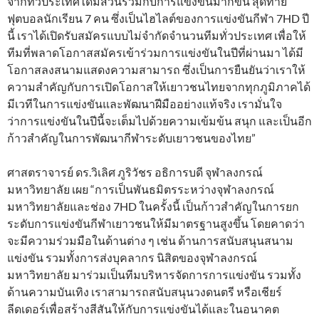
จากทั่วประเทศได้มีส่วนร่วมกับการแข่งขันมากขึ้น สุดท้าย
ฟุตบอลนักเรียน 7 คน ซึ่งเป็นไฮไลต์ของการแข่งขันกีฬา 7HD ปี
นี้ เราได้เปิดรับสมัครแบบไม่จำกัดจำนวนทีมทั่วประเทศ เพื่อให้
ทีมที่พลาดโอกาสสมัครเข้าร่วมการแข่งขันในปีที่ผ่านมา ได้มี
โอกาสลงสนามแสดงความสามารถ ซึ่งเป็นการยืนยันว่าเราให้
ความสำคัญกับการเปิดโอกาสให้เยาวชนไทยจากทุกภูมิภาคได้
มีเวทีในการแข่งขันและพัฒนาฝีมืออย่างแท้จริง เรามั่นใจ
ว่าการแข่งขันในปีนี้จะเต็มไปด้วยความเข้มข้น สนุก และเป็นอีก
ก้าวสำคัญในการพัฒนากีฬาระดับเยาวชนของไทย”
ศาสตราจารย์ ดร.วิเลิศ ภูริวัชร อธิการบดี จุฬาลงกรณ์
มหาวิทยาลัย เผย “การเป็นพันธมิตรระหว่างจุฬาลงกรณ์
มหาวิทยาลัยและช่อง 7HD ในครั้งนี้ เป็นก้าวสำคัญในการยก
ระดับการแข่งขันกีฬาเยาวชนให้มีมาตรฐานสูงขึ้น โดยคาดว่า
จะมีความร่วมมือในด้านต่าง ๆ เช่น ด้านการสนับสนุนสนาม
แข่งขัน รวมทั้งการส่งบุคลากร นิสิตของจุฬาลงกรณ์
มหาวิทยาลัย มาร่วมเป็นทีมบริหารจัดการการแข่งขัน รวมทั้ง
ด้านความบันเทิง เราสามารถสนับสนุนวงดนตรี หรือเชียร์
ลีดเดอร์เพื่อสร้างสีสันให้กับการแข่งขันได้และในอนาคต