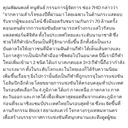
คุณพัฒนพงค์ หนูพันธ์ กรรมการผู้จัดการ ช่อง 7HD กล่าวว่า
“จากความสำเร็จของปีที่ผ่านมา โดยเฉพาะในด้านกระแสตอบ
รับจากผู้ชมออนไลน์ ซึ่งมียอดรับชมรวมกันกว่า 70 ล้านครั้ง
คอนเทนต์จากการแข่งขันยังสามารถสร้างกระแสไวรัลบน
แพลตฟอร์มดิจิทัล ทั้งในประเทศไทยและระดับนานาชาติ ซึ่ง
ช่วยให้กีฬานักเรียนเป็นที่รู้จักมากยิ่งขึ้น อีกทั้งยังเป็นแรง
บันดาลใจให้เยาวชนที่มีความฝันด้านกีฬา ได้เห็นเส้นทางและ
โอกาสสู่การเป็นนักกีฬามืออาชีพต่อไปในอนาคต ปีนี้เรามีกีฬา
ใหม่เพิ่มเข้ามา 2 ชนิด ได้แก่ บาสเกตบอล 3×3 กีฬานี้ถือว่ากำลัง
มาแรงมาก ทั้งในระดับโลกและในไทยเองก็ได้รับความนิยม
เพิ่มขึ้นเรื่อย ๆ ยิ่งไปกว่านั้นยังเป็นกีฬาที่ถูกบรรจุในการแข่งขัน
โอลิมปิกอีกด้วย โดยขยายการแข่งขันให้ครอบคลุมทั่วประเทศ
ในรอบคัดเลือกใน 4 ภูมิภาค ได้แก่ ภาคเหนือ ภาคกลาง ภาค
ตะวันออก และภาคใต้ เพื่อเฟ้นหาสุดยอดทีมจากแต่ละภูมิภาค
ก่อนที่จะมาชิงแชมป์ประเทศไทยในรอบสุดท้าย ซึ่งจะจัดขึ้นที่
ลานกิจกรรม Block I สยามสแควร์ ใจกลางกรุงเทพมหานคร
เพื่อสร้างบรรยากาศการแข่งขันที่สนุกสนานและดึงดูดผู้ชม