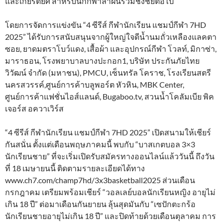
และเกียรติยศ สำหรับนักกีฬาล่าฝันร่วมชิงชัยต่อไป
โดยการจัดการแข่งขัน “4 ซีรีส์ กีฬานักเรียน แชมป์กีฬา 7HD
2025” ได้รับการสนับสนุนจากผู้ใหญ่ใจดีน้ำนมถั่วเหลืองแลคตา
ซอย, ยาดมตราโบว์แดง, เสื้อผ้า และอุปกรณ์กีฬา โวลท์, มิกาซ่า,
มาราธอน, โรงพยาบาลบางปะกอก1, บริษัท ประกันภัยไทย
วิวัฒน์ จำกัด (มหาชน), PMCU, เซ็นทรัล โคราช, โรงเรียนสตรี
นครสวรรค์,ศูนย์การค้าบลูพอร์ต หัวหิน, MBK Center,
ศูนย์การค้าแฟชั่นไอส์แลนด์, Bugaboo.tv, สวนน้ำโคลัมเบีย พิค
เจอร์ส อควาเวิร์ส
“4 ซีรีส์ กีฬานักเรียน แชมป์กีฬา 7HD 2025” เปิดสนามให้เชียร์
กันสนั่น ตั้งแต่เดือนพฤษภาคมนี้ พบกับ “บาสเกตบอล 3×3
นักเรียนชาย” ที่จะเริ่มเปิดรับสมัครทางออนไลน์แล้ววันนี้ ถึงวัน
ที่ 18 เมษายนนี้ ติดตามรายละเอียดได้ทาง
www.ch7.com/champ7hd/3x3basketball2025 ส่วนเดือน
กรกฎาคม เตรียมพร้อมเชียร์ “วอลเลย์บอลนักเรียนหญิง อายุไม่
เกิน 18 ปี” ต่อมาเดือนกันยายน ลุ้นสุดมันกับ “เซปักตะกร้อ
นักเรียนชายอายุไม่เกิน 18 ปี” และปิดท้ายด้วยเดือนตุลาคม การ