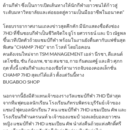
ด้านกีฬา ซึ่งเป็นการเปิดเส้นทางให้นักกีฬาเยาวชนได้ก้าวสู่
ระดับมหาวิทยาลัยและต่อยอดสู่ความเป็นมืออาชีพในอนาคต”
​โดยบรรยากาศงานแถลงข่าวสุดคึกคัก มีนักแสดงชื่อดังช่อง
7HD ที่ชื่นชอบกีฬาเป็นชีวิตจิตใจ ยูโร ยศวรรธน์ และ บิว ณัฐพล
ขึ้นเวทีเปิดตัวถ้วยแชมป์กีฬา พร้อมในงานยังตื่นตากับแฟชั่นสุด
พิเศษ “CHAMP 7HD” จาก โวลท์ โดยไอคอน
คนดังเจนใหม่จาก TSM MANAGEMENT เอล่า นีรชา, ดีแลนด์
เดโชชัย, ซัน ก้องภพ, ชาย สมชาย, กาย กันตเมศฐ์ และดิว ศุภก
ฤต ทั้งนี้ แฟนกีฬาและกองเชียร์สามารถจับจองคอลเล็กชั่น
CHAMP 7HD สุดเก๋ได้แล้ว ตั้งแต่วันนี้ทาง
BUGABOO SHOP
​นอกจากนี้ยังมีตัวแทนเจ้าของรางวัลแชมป์กีฬา 7HD ปีล่าสุด
จากทีมฟุตบอลนักเรียน โรงเรียนภัทรบพิตรจ.บุรีรัมย์ เจ้าของ
แชมป์ ฟุตบอลนักเรียน 7 คน แชมป์กีฬา 7HD แชมเปียน คัพ และ
โรงเรียนกีฬานครนนท์ ๖ เจ้าของแชมป์ วอลเลย์บอลเยาวชน
หญิง แชมป์กีฬา 7HD แชมเปียน คัพ นำส่งคืนถ้วยแห่งศักดิ์ศรี