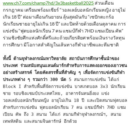
www.ch7.com/champ7hd/3x3basketball2025
ส่วนเดือน
กรกฎาคม เตรียมพร้อมเชียร์ “วอลเลย์บอลนักเรียนหญิง อายุไม่
เกิน 18 ปี” ต่อมาเดือนกันยายน ลุ้นสุดมันกับ “เซปักตะกร้อ
นักเรียนชายอายุไม่เกิน 18 ปี” และปิดท้ายด้วยเดือนตุลาคม การ
แข่งขัน “ฟุตบอลนักเรียน 7 คน แชมป์กีฬา 7HD แชมเปียน คัพ”
ร่วมชิงชัยศึกแห่งศักดิ์ศรีและถ้วยเกียรติยศ พร้อมเงินรางวัลทุน
การศึกษา มีโอกาสสำคัญในเส้นทางกีฬาอาชีพและทีมชาติ
ทั้งนี้ ด้านจุฬาลงกรณ์มหาวิทยาลัย สถาบันการศึกษาชั้นนำของ
ประเทศ ร่วมสนับสนุนแลนด์มาร์กสำหรับการแสดงออกของเยาวชน
อย่างสร้างสรรค์ โดยคัดสรรพื้นที่สำคัญ ๆ เพื่อจัดการแข่งขันกีฬา
ประเภทต่าง ๆ รวมกว่า 300 นัด
 5 สนามการแข่งขัน ได้แก่ 
Block I สำหรับพื้นที่จัดการแข่งขัน บาสเกตบอล 3x3 นักเรียน
ชาย รอบชิงแชมป์ประเทศไทย, อาคารจันทนยิ่งยง แข่ง
วอลเลย์บอลนักเรียนหญิง อายุไม่เกิน 18 ปี และเปิดสนามฟุตบอล
สำหรับการแข่งขัน ฟุตบอลนักเรียน 7 คน แชมป์กีฬา 7HD แชม
เปียน คัพ ถึง 3 สนาม ได้แก่ สนามกีฬาจุฬาลงกรณ์ฯ, สนาม
เทพหัสดิน และสนามจินดารักษ์ อีกด้วย