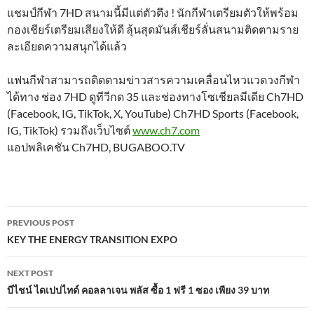
แชมป์กีฬา 7HD สนามนี้มีแต่ตัวตึง ! นักกีฬาเตรียมตัวให้พร้อม
กองเชียร์เตรียมเสียงให้ดี ลุ้นสุดมันส์เชียร์ลั่นสนามติดตามราย
ละเอียดความสนุกได้แล้ว
​แฟนกีฬาสามารถติดตามข่าวสารความเคลื่อนไหวแวดวงกีฬา
ได้ทาง ช่อง 7HD ดูทีวีกด 35 และช่องทางโซเชียลมีเดีย Ch7HD
(Facebook, IG, TikTok, X, YouTube) Ch7HD Sports (Facebook,
IG, TikTok) รวมถึงเว็บไซต์
www.ch7.com
แอปพลิเคชัน Ch7HD, BUGABOO.TV
Post
PREVIOUS POST
navigation
KEY THE ENERGY TRANSITION EXPO
NEXT POST
บีไชน์ ไดเปปไทด์ คอลลาเจน พลัส ซื้อ 1 ฟรี 1 ซอง เพียง 39 บาท