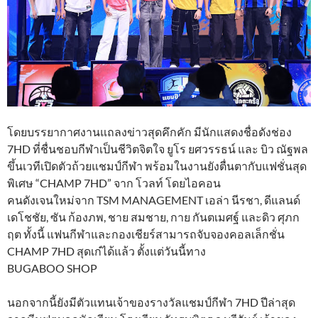
​โดยบรรยากาศงานแถลงข่าวสุดคึกคัก มีนักแสดงชื่อดังช่อง
7HD ที่ชื่นชอบกีฬาเป็นชีวิตจิตใจ ยูโร ยศวรรธน์ และ บิว ณัฐพล
ขึ้นเวทีเปิดตัวถ้วยแชมป์กีฬา พร้อมในงานยังตื่นตากับแฟชั่นสุด
พิเศษ “CHAMP 7HD” จาก โวลท์ โดยไอคอน
คนดังเจนใหม่จาก TSM MANAGEMENT เอล่า นีรชา, ดีแลนด์
เดโชชัย, ซัน ก้องภพ, ชาย สมชาย, กาย กันตเมศฐ์ และดิว ศุภก
ฤต ทั้งนี้ แฟนกีฬาและกองเชียร์สามารถจับจองคอลเล็กชั่น
CHAMP 7HD สุดเก๋ได้แล้ว ตั้งแต่วันนี้ทาง
BUGABOO SHOP
​นอกจากนี้ยังมีตัวแทนเจ้าของรางวัลแชมป์กีฬา 7HD ปีล่าสุด