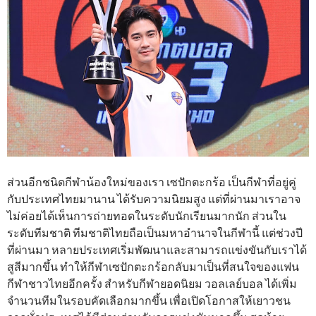
ส่วนอีกชนิดกีฬาน้องใหม่ของเรา เซปักตะกร้อ เป็นกีฬาที่อยู่คู่
กับประเทศไทยมานาน ได้รับความนิยมสูง แต่ที่ผ่านมาเราอาจ
ไม่ค่อยได้เห็นการถ่ายทอดในระดับนักเรียนมากนัก ส่วนใน
ระดับทีมชาติ ทีมชาติไทยถือเป็นมหาอำนาจในกีฬานี้ แต่ช่วงปี
ที่ผ่านมา หลายประเทศเริ่มพัฒนาและสามารถแข่งขันกับเราได้
สูสีมากขึ้น ทำให้กีฬาเซปักตะกร้อกลับมาเป็นที่สนใจของแฟน
กีฬาชาวไทยอีกครั้ง สำหรับกีฬายอดนิยม วอลเลย์บอล ได้เพิ่ม
จำนวนทีมในรอบคัดเลือกมากขึ้น เพื่อเปิดโอกาสให้เยาวชน