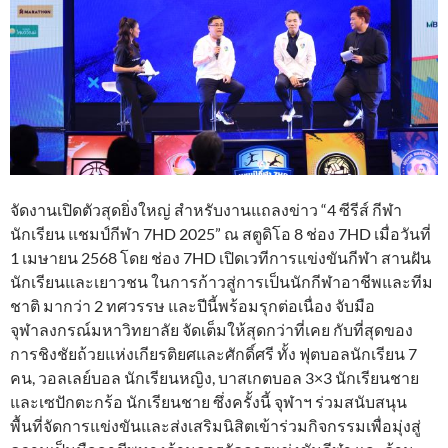
จัดงานเปิดตัวสุดยิ่งใหญ่ สำหรับงานแถลงข่าว “4 ซีรีส์ กีฬา
นักเรียน แชมป์กีฬา 7HD 2025” ณ สตูดิโอ 8 ช่อง 7HD เมื่อวันที่
1 เมษายน 2568 โดย ช่อง 7HD เปิดเวทีการแข่งขันกีฬา สานฝัน
นักเรียนและเยาวชน ในการก้าวสู่การเป็นนักกีฬาอาชีพและทีม
ชาติ มากว่า 2 ทศวรรษ และปีนี้พร้อมรุกต่อเนื่อง จับมือ
จุฬาลงกรณ์มหาวิทยาลัย จัดเต็มให้สุดกว่าที่เคย กับที่สุดของ
การชิงชัยถ้วยแห่งเกียรติยศและศักดิ์ศรี ทั้ง ฟุตบอลนักเรียน 7
คน, วอลเลย์บอล นักเรียนหญิง, บาสเกตบอล 3×3 นักเรียนชาย
และเซปักตะกร้อ นักเรียนชาย ซึ่งครั้งนี้ จุฬาฯ ร่วมสนับสนุน
พื้นที่จัดการแข่งขันและส่งเสริมนิสิตเข้าร่วมกิจกรรมเพื่อมุ่งสู่