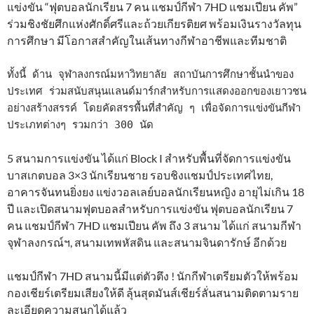
แข่งขัน “ฟุตบอลนักเรียน 7 คน แชมป์กีฬา 7HD แชมเปียน คัพ”
ร่วมชิงชัยศึกแห่งศักดิ์ศรีและถ้วยเกียรติยศ พร้อมเงินรางวัลทุน
การศึกษา มีโอกาสสำคัญในเส้นทางกีฬาอาชีพและทีมชาติ
ทั้งนี้ ด้าน จุฬาลงกรณ์มหาวิทยาลัย สถาบันการศึกษาชั้นนำของ
ประเทศ ร่วมสนับสนุนแลนด์มาร์กสำหรับการแสดงออกของเยาวชน
อย่างสร้างสรรค์ โดยคัดสรรพื้นที่สำคัญ ๆ เพื่อจัดการแข่งขันกีฬา
ประเภทต่างๆ รวมกว่า 300 นัด
5 สนามการแข่งขัน ได้แก่ Block I สำหรับพื้นที่จัดการแข่งขัน
บาสเกตบอล 3×3 นักเรียนชาย รอบชิงแชมป์ประเทศไทย,
อาคารจันทนยิ่งยง แข่งวอลเลย์บอลนักเรียนหญิง อายุไม่เกิน 18
ปี และเปิดสนามฟุตบอลสำหรับการแข่งขัน ฟุตบอลนักเรียน 7
คน แชมป์กีฬา 7HD แชมเปียน คัพ ถึง 3 สนาม ได้แก่ สนามกีฬา
จุฬาลงกรณ์ฯ, สนามเทพหัสดิน และสนามจินดารักษ์ อีกด้วย
แชมป์กีฬา 7HD สนามนี้มีแต่ตัวตึง ! นักกีฬาเตรียมตัวให้พร้อม
กองเชียร์เตรียมเสียงให้ดี ลุ้นสุดมันส์เชียร์ลั่นสนามติดตามราย
ละเอียดความสนุกได้แล้ว