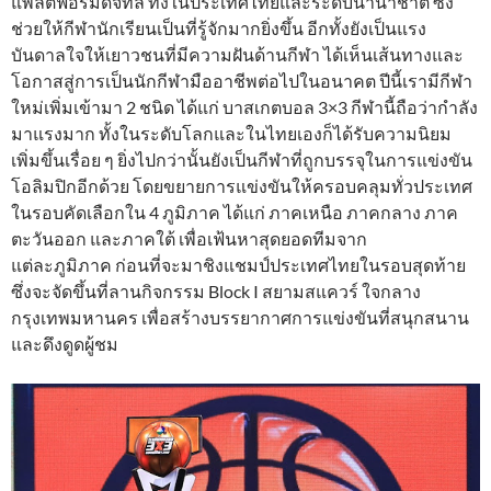
แพลตฟอร์มดิจิทัล ทั้งในประเทศไทยและระดับนานาชาติ ซึ่ง
ช่วยให้กีฬานักเรียนเป็นที่รู้จักมากยิ่งขึ้น อีกทั้งยังเป็นแรง
บันดาลใจให้เยาวชนที่มีความฝันด้านกีฬา ได้เห็นเส้นทางและ
โอกาสสู่การเป็นนักกีฬามืออาชีพต่อไปในอนาคต ปีนี้เรามีกีฬา
ใหม่เพิ่มเข้ามา 2 ชนิด ได้แก่ บาสเกตบอล 3×3 กีฬานี้ถือว่ากำลัง
มาแรงมาก ทั้งในระดับโลกและในไทยเองก็ได้รับความนิยม
เพิ่มขึ้นเรื่อย ๆ ยิ่งไปกว่านั้นยังเป็นกีฬาที่ถูกบรรจุในการแข่งขัน
โอลิมปิกอีกด้วย โดยขยายการแข่งขันให้ครอบคลุมทั่วประเทศ
ในรอบคัดเลือกใน 4 ภูมิภาค ได้แก่ ภาคเหนือ ภาคกลาง ภาค
ตะวันออก และภาคใต้ เพื่อเฟ้นหาสุดยอดทีมจาก
แต่ละภูมิภาค ก่อนที่จะมาชิงแชมป์ประเทศไทยในรอบสุดท้าย
ซึ่งจะจัดขึ้นที่ลานกิจกรรม Block I สยามสแควร์ ใจกลาง
กรุงเทพมหานคร เพื่อสร้างบรรยากาศการแข่งขันที่สนุกสนาน
และดึงดูดผู้ชม