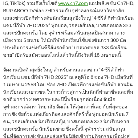
IG, TikTok) รวมถึงเว็บไซต์
www.ch7.com
แอปพลิเคชัน Ch7HD,
BUGABOO.TVช่อง 7HD ร่วมกับ จุฬาลงกรณ์มหาวิทยาลัย
แถลงข่าวเปิดกีฬาระดับนักเรียนสุดยิ่งใหญ่ “4 ซีรีส์ กีฬานักเรียน
แชมป์กีฬา 7HD 2025” ฟุตบอล, วอลเลย์บอล, บาสเกตบอล 3×3
และเซปักตะกร้อ โดย จุฬาฯ พร้อมสนับสนุนเปิดสนามกลาง
เมืองรวม 5 สนาม ให้นักกีฬานักเรียนใช้แข่งขันกว่า 300 นัด
ประเดิมการแข่งขันซีรีส์แรกด้วย “บาสเกตบอล 3×3 นักเรียน
ชาย” เปิดรับสมัครออนไลน์แล้ววันนี้ถึงวันที่ 18 เมษายนนี้!
จัดงานเปิดตัวสุดยิ่งใหญ่ สำหรับงานแถลงข่าว “4 ซีรีส์ กีฬา
นักเรียน แชมป์กีฬา 7HD 2025” ณ สตูดิโอ 8 ช่อง 7HD เมื่อวันที่
1 เมษายน 2568 โดย ช่อง 7HD เปิดเวทีการแข่งขันกีฬา สานฝัน
นักเรียนและเยาวชน ในการก้าวสู่การเป็นนักกีฬาอาชีพและทีม
ชาติ มากว่า 2 ทศวรรษ และปีนี้พร้อมรุกต่อเนื่อง จับมือ
จุฬาลงกรณ์มหาวิทยาลัย จัดเต็มให้สุดกว่าที่เคย กับที่สุดของ
การชิงชัยถ้วยแห่งเกียรติยศและศักดิ์ศรี ทั้ง ฟุตบอลนักเรียน 7
คน, วอลเลย์บอล นักเรียนหญิง, บาสเกตบอล 3×3 นักเรียนชาย
และเซปักตะกร้อ นักเรียนชาย ซึ่งครั้งนี้ จุฬาฯ ร่วมสนับสนุน
พื้นที่จัดการแข่งขันและส่งเสริมนิสิตเข้าร่วมกิจกรรมเพื่อมุ่งสู่