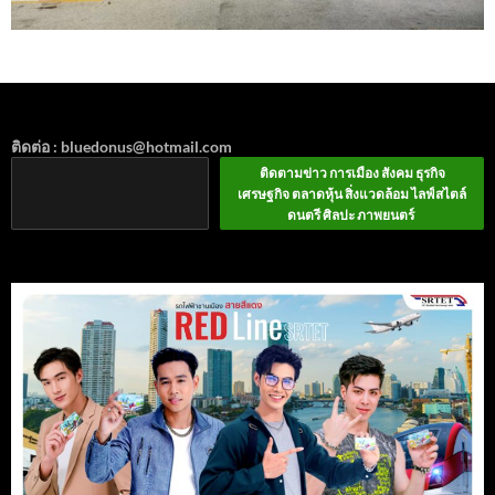
ติดต่อ : bluedonus@hotmail.com
ติดตามข่าว การเมือง สังคม ธุรกิจ
เศรษฐกิจ ตลาดหุ้น สิ่งแวดล้อม ไลฟ์สไตล์
ดนตรี ศิลปะ ภาพยนตร์