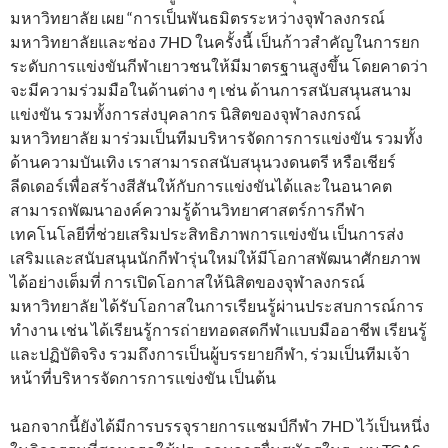
มหาวิทยาลัย เผย “การเป็นพันธมิตรระหว่างจุฬาลงกรณ์
มหาวิทยาลัยและช่อง 7HD ในครั้งนี้ เป็นก้าวสำคัญในการยก
ระดับการแข่งขันกีฬาเยาวชนให้มีมาตรฐานสูงขึ้น โดยคาดว่า
จะมีความร่วมมือในด้านต่าง ๆ เช่น ด้านการสนับสนุนสนาม
แข่งขัน รวมทั้งการส่งบุคลากร นิสิตของจุฬาลงกรณ์
มหาวิทยาลัย มาร่วมเป็นทีมบริหารจัดการการแข่งขัน รวมทั้ง
ด้านความบันเทิง เราสามารถสนับสนุนวงดนตรี หรือเชียร์
ลีดเดอร์เพื่อสร้างสีสันให้กับการแข่งขันได้และในอนาคต
สามารถพัฒนาองค์ความรู้ด้านวิทยาศาสตร์การกีฬา
เทคโนโลยีที่ช่วยเสริมประสิทธิภาพการแข่งขัน เป็นการส่ง
เสริมและสนับสนุนนักกีฬารุ่นใหม่ให้มีโอกาสพัฒนาศักยภาพ
ได้อย่างเต็มที่ การเปิดโอกาสให้นิสิตของจุฬาลงกรณ์
มหาวิทยาลัย ได้รับโอกาสในการเรียนรู้ผ่านประสบการณ์การ
ทำงาน เช่น ได้เรียนรู้การถ่ายทอดสดกีฬาแบบมืออาชีพ เรียนรู้
และปฏิบัติจริง รวมถึงการเป็นผู้บรรยายกีฬา, ร่วมเป็นทีมเจ้า
หน้าที่บริหารจัดการการแข่งขัน เป็นต้น
นอกจากนี้ยังได้มีการบรรจุรายการแชมป์กีฬา 7HD ไว้เป็นหนึ่ง