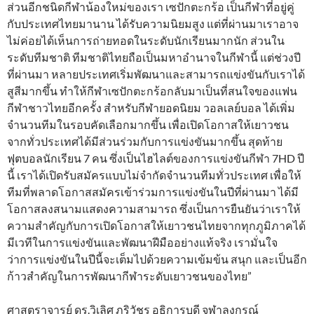
ส่วนอีกชนิดกีฬาน้องใหม่ของเรา เซปักตะกร้อ เป็นกีฬาที่อยู่คู่
กับประเทศไทยมานาน ได้รับความนิยมสูง แต่ที่ผ่านมาเราอาจ
ไม่ค่อยได้เห็นการถ่ายทอดในระดับนักเรียนมากนัก ส่วนใน
ระดับทีมชาติ ทีมชาติไทยถือเป็นมหาอำนาจในกีฬานี้ แต่ช่วงปี
ที่ผ่านมา หลายประเทศเริ่มพัฒนาและสามารถแข่งขันกับเราได้
สูสีมากขึ้น ทำให้กีฬาเซปักตะกร้อกลับมาเป็นที่สนใจของแฟน
กีฬาชาวไทยอีกครั้ง สำหรับกีฬายอดนิยม วอลเลย์บอล ได้เพิ่ม
จำนวนทีมในรอบคัดเลือกมากขึ้น เพื่อเปิดโอกาสให้เยาวชน
จากทั่วประเทศได้มีส่วนร่วมกับการแข่งขันมากขึ้น สุดท้าย
ฟุตบอลนักเรียน 7 คน ซึ่งเป็นไฮไลต์ของการแข่งขันกีฬา 7HD ปี
นี้ เราได้เปิดรับสมัครแบบไม่จำกัดจำนวนทีมทั่วประเทศ เพื่อให้
ทีมที่พลาดโอกาสสมัครเข้าร่วมการแข่งขันในปีที่ผ่านมา ได้มี
โอกาสลงสนามแสดงความสามารถ ซึ่งเป็นการยืนยันว่าเราให้
ความสำคัญกับการเปิดโอกาสให้เยาวชนไทยจากทุกภูมิภาคได้
มีเวทีในการแข่งขันและพัฒนาฝีมืออย่างแท้จริง เรามั่นใจ
ว่าการแข่งขันในปีนี้จะเต็มไปด้วยความเข้มข้น สนุก และเป็นอีก
ก้าวสำคัญในการพัฒนากีฬาระดับเยาวชนของไทย”
ศาสตราจารย์ ดร.วิเลิศ ภูริวัชร อธิการบดี จุฬาลงกรณ์