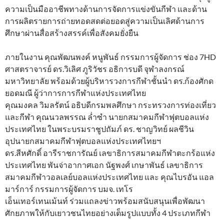
ความเป็นมืออาชีพทางด้านการจัดการแข่งขันกีฬา และด้าน
การผลิตรายการถ่ายทอดสดต่อยอดสู่ความเป็นเลิศด้านการ
ศึกษาผ่านสื่อสร้างสรรค์เพื่อสังคมยั่งยืน
ภายในงาน คุณพัฒนพงค์ หนูพันธ์ กรรมการผู้จัดการ ช่อง 7HD
ศาสตราจารย์ ดร.วิเลิศ ภูริวัชร อธิการบดี จุฬาลงกรณ์
มหาวิทยาลัย พร้อมด้วยผู้บริหารวงการกีฬาชั้นนำ ดร.ก้องศักด
ยอดมณี ผู้ว่าการการกีฬาแห่งประเทศไทย
คุณมงคล วิมลรัตน์ อธิบดีกรมพลศึกษา กระทรวงการท่องเที่ยว
และกีฬา คุณนวลพรรณ ล่ำซำ นายกสมาคมกีฬาฟุตบอลแห่ง
ประเทศไทย ในพระบรมราชูปถัมภ์ ดร. ชาญวิทย์ ผลชีวิน
อุปนายกสมาคมกีฬาฟุตบอลแห่งประเทศไทยฯ
ดร.สีหศักดิ์ อารีราชการัณย์ เลขาธิการสมาคมกีฬาตะกร้อแห่ง
ประเทศไทย พันจ่าอากาศเอก นัฐพงศ์ เกษาพันธ์ เลขาธิการ
สมาคมกีฬาวอลเลย์บอลแห่งประเทศไทย และ คุณไบรอัน แอล
มาร์การ์ กรรมการผู้จัดการ บมจ. เทโร
เอ็นเทอร์เทนเม้นท์ ร่วมแถลงข่าวพร้อมสนับสนุนเพื่อพัฒนา
ศักยภาพให้กับเยาวชนไทยอย่างเต็มรูปแบบทั้ง 4 ประเภทกีฬา