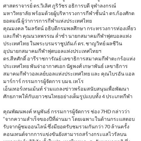
ศาสตราจารย์ ดร.วิเลิศ ภูริวัชร อธิการบดี จุฬาลงกรณ์
มหาวิทยาลัย พร้อมด้วยผู้บริหารวงการกีฬาชั้นนำ ดร.ก้องศักด
ยอดมณี ผู้ว่าการการกีฬาแห่งประเทศไทย
คุณมงคล วิมลรัตน์ อธิบดีกรมพลศึกษา กระทรวงการท่องเที่ยว
และกีฬา คุณนวลพรรณ ล่ำซำ นายกสมาคมกีฬาฟุตบอลแห่ง
ประเทศไทย ในพระบรมราชูปถัมภ์ ดร. ชาญวิทย์ ผลชีวิน
อุปนายกสมาคมกีฬาฟุตบอลแห่งประเทศไทยฯ
ดร.สีหศักดิ์ อารีราชการัณย์ เลขาธิการสมาคมกีฬาตะกร้อแห่ง
ประเทศไทย พันจ่าอากาศเอก นัฐพงศ์ เกษาพันธ์ เลขาธิการ
สมาคมกีฬาวอลเลย์บอลแห่งประเทศไทย และ คุณไบรอัน แอล
มาร์การ์ กรรมการผู้จัดการ บมจ. เทโร
เอ็นเทอร์เทนเม้นท์ ร่วมแถลงข่าวพร้อมสนับสนุนเพื่อพัฒนา
ศักยภาพให้กับเยาวชนไทยอย่างเต็มรูปแบบทั้ง 4 ประเภทกีฬา
คุณพัฒนพงค์ หนูพันธ์ กรรมการผู้จัดการ ช่อง 7HD กล่าวว่า
“จากความสำเร็จของปีที่ผ่านมา โดยเฉพาะในด้านกระแสตอบ
รับจากผู้ชมออนไลน์ ซึ่งมียอดรับชมรวมกันกว่า 70 ล้านครั้ง
คอนเทนต์จากการแข่งขันยังสามารถสร้างกระแสไวรัลบน