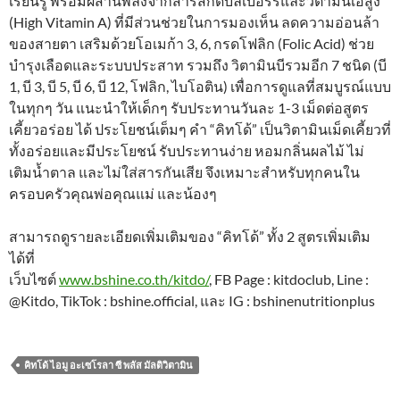
เรียนรู้ พร้อมผสานพลังจากสารสกัดบิลเบอร์รี่และวิตามินเอสูง
(High Vitamin A) ที่มีส่วนช่วยในการมองเห็น ลดความอ่อนล้า
ของสายตา เสริมด้วยโอเมก้า 3, 6, กรดโฟลิก (Folic Acid) ช่วย
บำรุงเลือดและระบบประสาท รวมถึง วิตามินบีรวมอีก 7 ชนิด (บี
1, บี 3, บี 5, บี 6, บี 12, โฟลิก, ไบโอติน) เพื่อการดูแลที่สมบูรณ์แบบ
ในทุกๆ วัน แนะนำให้เด็กๆ รับประทานวันละ 1-3 เม็ดต่อสูตร
เคี้ยวอร่อย ได้ ประโยชน์เต็มๆ คำ “คิทโด้” เป็นวิตามินเม็ดเคี้ยวที่
ทั้งอร่อยและมีประโยชน์ รับประทานง่าย หอมกลิ่นผลไม้ ไม่
เติมน้ำตาล และไม่ใส่สารกันเสีย จึงเหมาะสำหรับทุกคนใน
ครอบครัวคุณพ่อคุณแม่ และน้องๆ
สามารถดูรายละเอียดเพิ่มเติมของ “คิทโด้” ทั้ง 2 สูตรเพิ่มเติม
ได้ที่
เว็บไซต์
www.bshine.co.th/kitdo/
, FB Page : kitdoclub, Line :
@Kitdo, TikTok : bshine.official, และ IG : bshinenutritionplus
คิทโด้ ไอมู อะเซโรลา ซี พลัส มัลติวิตามิน