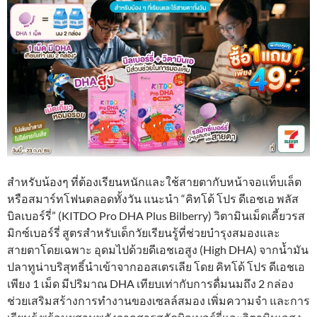
สำหรับน้องๆ ที่ต้องเรียนหนักและใช้สายตากับหน้าจอแท็บเล็ต
หรือสมาร์ทโฟนตลอดทั้งวัน แนะนำ “คิทโด้ โปร ดีเอชเอ พลัส
บิลเบอร์รี่” (KITDO Pro DHA Plus Bilberry) วิตามินเม็ดเคี้ยวรส
มิกซ์เบอร์รี่ สูตรสำหรับเด็กวัยเรียนรู้ที่ช่วยบำรุงสมองและ
สายตาโดยเฉพาะ อุดมไปด้วยดีเอชเอสูง (High DHA) จากน้ำมัน
ปลาทูน่าบริสุทธิ์นำเข้าจากออสเตรเลีย โดย คิทโด้ โปร ดีเอชเอ
เพียง 1 เม็ด มีปริมาณ DHA เทียบเท่ากับการดื่มนมถึง 2 กล่อง
ช่วยเสริมสร้างการทำงานของเซลล์สมอง เพิ่มความจำ และการ