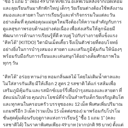
“ซื้อ 1 แถม 1” เพียง 49 บาท ที่เซเว่น อีเลฟเว่นหลังจากเปิดเทอม
และลุยเรียนกันมาสักพักใหญ่ เด็กๆ วัยเรียนต่างต้องใช้พลังงาน
สมองและสายตา ในการเรียนรู้และทำกิจกรรมในแต่ละวัน
อย่างเต็มที่ คุณพ่อคุณแม่ยุคใหม่จึงต้องให้ความสำคัญกับการ
ดูแลสุขภาพรอบด้านอย่างต่อเนื่อง เพื่อส่งเสริมให้ลูกน้อยมี
พัฒนาการด้านการเรียนรู้ที่ดี ควบคู่ ไปกับร่างกายที่แข็งแรง
“คิทโด้” (KITDO) วิตามินเม็ดเคี้ยว จึงเป็นตัวช่วยที่ตอบโจทย์
อย่างยิ่งในการบำรุงสมอง สายตา และเสริมภูมิคุ้มกัน ให้น้องๆ
พร้อมรับมือกับการเรียนและเล่นสนุกได้อย่างเต็มศักยภาพใน
ทุกๆ วัน
“คิทโด้” อร่อย ทานง่าย หอมกลิ่นผลไม้ โดยไม่เติมน้ำตาลและ
ไม่ใส่สารกันเสีย มีให้เลือก 2 สูตร 2 รสชาติ ได้แก่ รสส้มเพื่อ
เสริมภูมิคุ้มกัน และรสมิกซ์เบอร์รี่เพื่อบำรุงสมองและสายตา ที่
อัดแน่นไปด้วย คุณประโยชน์ที่จำเป็นสำหรับเด็กวัยเจริญเติบโต
และทุกคนในครอบครัว บรรจุซองละ 12 เม็ด พิเศษเพิ่มปริมาณ
แถมฟรีอีก 3 เม็ด (รวมเป็น 15 เม็ดต่อซอง) มาพร้อมกับโปรโม
ชั่นสุดคุ้มต้อนรับฤดูกาลแห่งการเรียนรู้ “ซื้อ 1 แถม 1” (คละ
รสชาติได้) ในราคาพิเศษเพียง 49 บาท (จากปกติ 98 บาท) ตั้งแต่