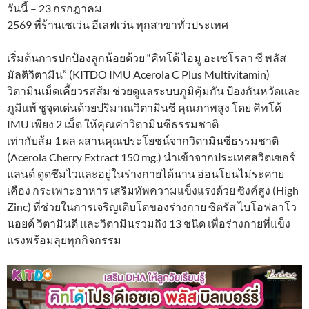
วันนี้ – 23 กรกฎาคม
2569 ที่ร้านเซเว่น อีเลฟเว่น ทุกสาขาทั่วประเทศ
เริ่มต้นการปกป้องลูกน้อยด้วย “คิทโด้ ไอมู อะเซโรลา ซี พลัส
มัลติวิตามิน” (KITDO IMU Acerola C Plus Multivitamin)
วิตามินเม็ดเคี้ยวรสส้ม ช่วยดูแลระบบภูมิคุ้มกัน ป้องกันหวัดและ
ภูมิแพ้ ชูจุดเด่นด้วยปริมาณวิตามินซี คุณภาพสูง โดย คิทโด้
IMU เพียง 2 เม็ด ให้คุณค่าวิตามินซีธรรมชาติ
เท่ากับส้ม 1 ผล ผสานคุณประโยชน์จากวิตามินซีธรรมชาติ
(Acerola Cherry Extract 150 mg.) นำเข้าจากประเทศสวิตเซอร์
แลนด์ ดูดซึมไวและอยู่ในร่างกายได้นาน อ่อนโยนไม่ระคาย
เคือง กระเพาะอาหาร เสริมทัพความแข็งแรงด้วย ซิงค์สูง (High
Zinc) ที่ช่วยในการเจริญเติบโตของร่างกาย ซิตรัส ไบโอฟลาโว
นอยด์ วิตามินดี และวิตามินรวมถึง 13 ชนิด เพื่อร่างกายที่แข็ง
แรงพร้อมลุยทุกกิจกรรม