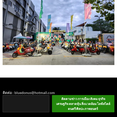
ติดต่อ : bluedonus@hotmail.com
ติดตามข่าว การเมือง สังคม ธุรกิจ
เศรษฐกิจ ตลาดหุ้น สิ่งแวดล้อม ไลฟ์สไตล์
ดนตรี ศิลปะ ภาพยนตร์