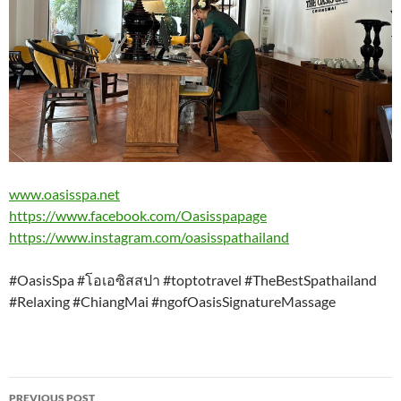
www.oasisspa.net
https://www.facebook.com/Oasisspapage
https://www.instagram.com/oasisspathailand
#OasisSpa #โอเอซิสสปา #toptotravel #TheBestSpathailand
#Relaxing #ChiangMai #ngofOasisSignatureMassage
Post
PREVIOUS POST