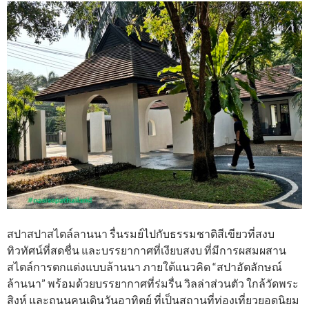
สปาสปาสไตล์ลานนา รื่นรมย์ไปกับธรรมชาติสีเขียวที่สงบ
ทิวทัศน์ที่สดชื่น และบรรยากาศที่เงียบสงบ ที่มีการผสมผสาน
สไตล์การตกแต่งแบบล้านนา ภายใต้แนวคิด “สปาอัตลักษณ์
ล้านนา” พร้อมด้วยบรรยากาศที่ร่มรื่น วิลล่าส่วนตัว ใกล้วัดพระ
สิงห์ และถนนคนเดินวันอาทิตย์ ที่เป็นสถานที่ท่องเที่ยวยอดนิยม