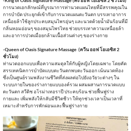
-King of Oasis Signature Massage (คิง ออฟ โอเอซิส 2 ชั่วโมง)
การนวดเอกลักษณ์ที่บูรณาการท่านวดแผนไทยที่มีสรรพคุณใน
การบำบัด ประยุกต์เข้ากับการนวดแผนตะวันตก บรรเทาอาการ
เหนื่อยล้าใช้ลูกประคบสมุนไพรอุ่นๆ และนวดด้วยน้ำมันร้อนที่มี
กลิ่นหอมอ่อนๆ ของสมุนไพรไทย ช่วยบรรเทาความเหนื่อยล้า
และอาการปวดเมื่อยกล้ามเนื้อส่วนต่างๆ ของร่างกาย
-Queen of Oasis Signature Massage (ควีน ออฟ โอเอซิส 2
ชั่วโมง)
ท่านวดออกแบบเพื่อความสมดุลให้กับผู้หญิงโดยเฉพาะ โดยคัด
สรรเทคนิคการบำบัดแบบตะวันตกพบตะวันออก เน้นนวดท้อง
ซึ่งเป็นศูนย์รวมพลังงานชีวิตที่ส่งผลต่อไปยังอวัยวะต่างๆ ใน
ระบบภายในของร่างกายแบบองค์รวม ผสมผสานการนวดแบบ
ตะวันตก สวีดิช อโรม่าเทอราปี ประคบร้อน ช่วยฟื้นฟูร่าง
กายและ เพิ่มพลังให้กลับมีชีวิตชีวา ให้ทุกช่วงเวลาเป็นเวลาที่
เหมาะสำหรับการพักผ่อนและฟื้นฟูร่างกาย