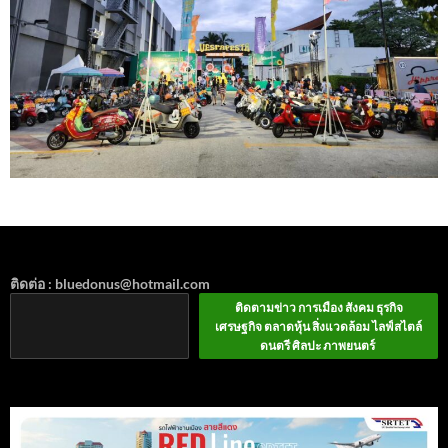
ติดต่อ : bluedonus@hotmail.com
ติดตามข่าว การเมือง สังคม ธุรกิจ
เศรษฐกิจ ตลาดหุ้น สิ่งแวดล้อม ไลฟ์สไตล์
ดนตรี ศิลปะ ภาพยนตร์