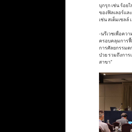
บุกรุก เช่น ร้
ของฟิลเลอร์และ
เช่น สเต็มเซลล์
-นรีเวชเพื่อควา
ครอบคลุมการฟื้
การศัลยกรรมตกแต
ป่วย รวมถึงกา
สาขา”