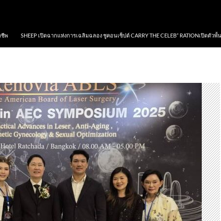
าชีพ
SHEEP เปิดฉากแห่งการเฉลิมฉลอง ชูคอนเซ็ปต์ CARRY THE CELEB” RATIONเปิดตัวพั้