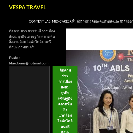
Skip
Search
VESPA TRAVEL
to
content
CONTENT LAB: MID-CAREER พื้นที่สร้างสรรค์ของคนทำหนังและซีรีส์มืออ
ติดตามข่าว ข่าววันนี้ การเมือง
สังคม ธุรกิจ เศรษฐกิจ ตลาดหุ้น
สิ่งแวดล้อม ไลฟ์สไตล์ ดนตรี
ศิลปะ ภาพยนตร์
ติดต่อ :
bluedonus@hotmail.com
ติดตาม
ข่าว
การเมือง
สังคม
ธุรกิจ
เศรษฐกิจ
ตลาดหุ้น
สิ่ง
แวดล้อม
ไลฟ์สไตล์
ดนตรี
ศิลปะ