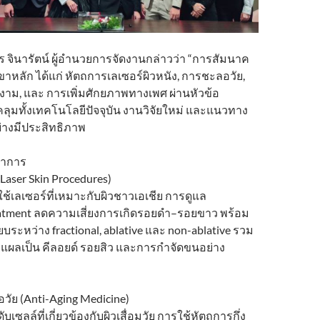
จินารัตน์ ผู้อำนวยการจัดงานกล่าวว่า “การสัมนาค
4 สาขาหลัก ได้แก่ หัตถการเลเซอร์ผิวหนัง, การชะลอวัย,
มงาม, และ การเพิ่มศักยภาพทางเพศ ผ่านหัวข้อ
ลุมทั้งเทคโนโลยีปัจจุบัน งานวิจัยใหม่ และแนวทาง
ย่างมีประสิทธิภาพ
ชาการ
(Laser Skin Procedures)
ช้เลเซอร์ที่เหมาะกับผิวชาวเอเชีย การดูแล
reatment ลดความเสี่ยงการเกิดรอยดำ–รอยขาว พร้อม
ยบระหว่าง fractional, ablative และ non-ablative รวม
แผลเป็น คีลอยด์ รอยสิว และการกำจัดขนอย่าง
วัย (Anti-Aging Medicine)
เซลล์ที่เกี่ยวข้องกับผิวเสื่อมวัย การใช้หัตถการกึ่ง