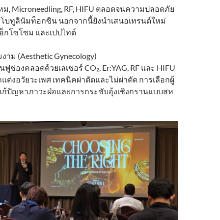
อยไหม, Microneedling, RF, HIFU ตลอดจนความปลอดภัย
โบทูลินัมท็อกซิน นอกจากนี้ยังนำเสนอเทรนด์ใหม่
 เอ็กโซโซม และเปปไทด์
มงาม (Aesthetic Gynecology)
นฟูช่องคลอดด้วยเลเซอร์ CO₂, Er:YAG, RF และ HIFU
่งอวัยวะเพศ เทคนิคผ่าตัดและไม่ผ่าตัด การเลือกผู้
รแก้ปัญหาภาวะฝ่อและการกระชับอุ้งเชิงกรานแบบสห