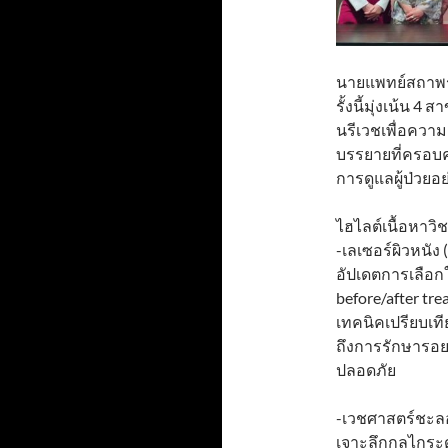
นายแพทย์สถาพร 
รั้งนี้มุ่งเน้น 
นรีเวชเพื่อควา
บรรยายที่ครอบค
การดูแลผู้ป่วยอ
ไฮไลต์เนื้อหาวิ
-เลเซอร์ผิวหนัง 
อัปเดตการเลือกใ
before/after t
เทคนิคเปรียบเที
ถึงการรักษารอย
ปลอดภัย
-เวชศาสตร์ชะลอ
เจาะลึกกลไกระดับ