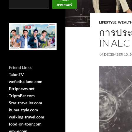
ภาพยนตร์
LIFESTYLE
,
WEALT
การประ
IN AE
DECEMBER 15, 2
Friend Links
TalonTV
wefiethailand.com
Btripnews.net
TriptoEat.com
Star-traveller.com
kuma-style.com
walking-travel.com
food-on-tour.com
voy-y.com