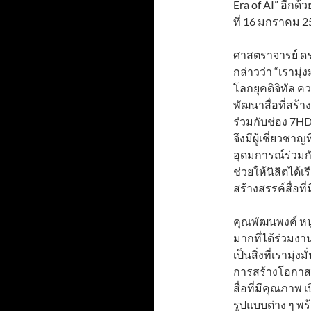
Era of AI” อีกด
ที่ 16 มกราคม 
ศาสตราจารย์ ดร.
กล่าวว่า “เรามุ
โลกยุคดิจิทัล ค
พัฒนาสื่อที่สร้
ร่วมกับช่อง 7HD 
จึงมีผู้เชี่ยวช
อุดมการณ์ร่วมกั
ช่วยให้นิสิตได้
สร้างสรรค์สื่อที
คุณพัฒนพงค์ หนู
มากที่ได้ร่วมง
เป็นสิ่งที่เรามุ
การสร้างโอกาสใ
สื่อที่มีคุณภาพ
รูปแบบต่าง ๆ พ