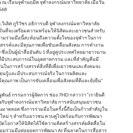
้วย ณ เรือนจุฬานฤมิต จุฬาลงกรณ์มหาวิทยาลัย เมื่อวัน
2568
วิเลิศ ภูริวัชร อธิการบดี จุฬาลงกรณ์มหาวิทยาลัย
่งมั่นที่จะเตรียมความพร้อมให้นิสิตและเยาวชนสำหรับ
วามร่วมมือนี้สะท้อนถึงความตั้งใจของจุฬาฯ ในการ
างสรรค์และมีคุณภาพเพื่อขับเคลื่อนสังคม การทำงาน
ซึ่งเป็นผู้นำสื่ออันดับ 1 ที่อยู่คู่ประเทศไทยมายาวนาน
าญที่มีประสบการณ์ในอุตสาหกรรม และที่สำคัญคือมี
นในการสร้างสรรค์สิ่งที่ดีเพื่อเยาวชนและสังคมจะ
เรียนรู้และมีประสบการณ์จริง ในการผลิตและ
่มีคุณภาพ เป็นการขับเคลื่อนเพื่อสังคมที่ดีและยั่งยืน”
พันธ์ กรรมการผู้จัดการ ช่อง 7HD กล่าวว่า “เรายินดี
านกับจุฬาลงกรณ์มหาวิทยาลัย การสนับสนุนเยาวชน
่งมั่นมาตลอด ซึ่งการร่วมมือในครั้งนี้ถือเป็นก้าวสำคัญใน
หม่ ๆ สำหรับเยาวชน ควบคู่ไปพร้อมกับการพัฒนา
 เปิดโอกาสให้นิสิตได้ใช้ความคิดสร้างสรรค์ผลิตสื่อใน
ร้อมร่วมมือต่อยอดการพัฒนา AI ที่ฉลาดในการสื่อสาร