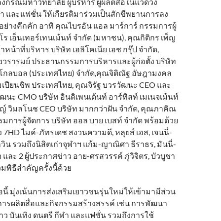
กรณ์มหาวิทยาลัย ผู้บริหาร ผู้ผลิตสื่อในแวดวง
ีฬา และแฟชั่น ให้เกียรติมาร่วมเป็นสักขีพยานการลง
นอย่างคึกคัก อาทิ คุณไบรอัน แอล มาร์การ์ กรรมการผู้
โร เอ็นเทอร์เทนเม้นท์ จำกัด (มหาชน), คุณกิติกร เพ็ญ
หน้าที่บริหาร บริษัท เฮลิโคเนีย เอช กรุ๊ป จำกัด,
ิยวรารมย์ ประธานกรรมการบริหารและผู้ก่อตั้ง บริษัท
ดีย โกลบอล (ประเทศไทย) จำกัด,คุณจิติณัฐ อัษฎามงคล
เปียนชิพ ประเทศไทย, คุณจิรัฐ บวรวัฒนะ CEO และ
นะ CMO บริษัท อินดิเพนเด้นท์ อาร์ทิสท์ เมเนจเม้นท์
ิชญ์ วิมลโนช CEO บริษัท มากกว่าฝัน จำกัด, คุณภาคิณ
มการผู้จัดการ บริษัท ออล บาย เบสท์ จำกัด พร้อมด้วย
7HD ไมค์-ภัทรเดช สงวนความดี, หลุยส์ เฮส, เจนนี่-
ิน รวมถึงนิสิตเก่าจุฬาฯ แก้ม-ญาณิศา ธีราธร, มันนี่-
และ 2 ผู้ประกาศข่าว อาย-ศรสวรรค์ ภู่วิจิตร, บัวบูชา
พิธีสำคัญครั้งนี้ด้วย
ี้ มุ่งเน้นการส่งเสริมเยาวชนรุ่นใหม่ให้เข้ามามีส่วน
รผลิตสื่อและกิจกรรมสร้างสรรค์ เช่น การพัฒนา
ว บันเทิง ดนตรี กีฬา และแฟชั่น รวมถึงการใช้