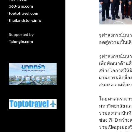
360-trip.com
toptotravel.com
thailandstory.info
Supported by
จุฬาลงกรณ์มหาวิ
Talongin.com
อดสู่ความเป็นเลิ
จุฬาลงกรณ์มหาว
เพื่อพัฒนาด้าน
สร้างโอกาสให้
ผ่านการผลิตสื่
สนองความต้องก
โดย ศาสตราจารย์
มหาวิทยาลัย แล
ร่วมลงนามบันทึ
ช่อง 7HD สร้างส
ร่วมเปิดมุมมองวิ