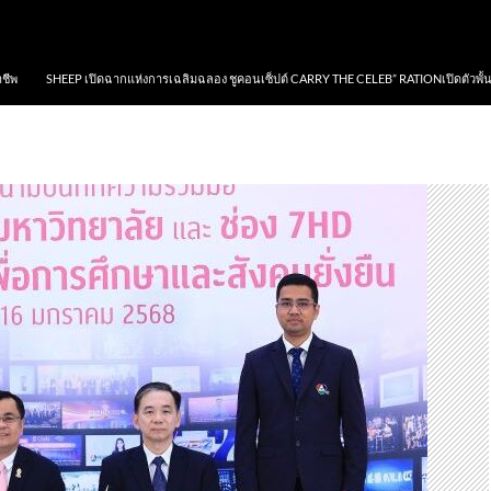
าชีพ
SHEEP เปิดฉากแห่งการเฉลิมฉลอง ชูคอนเซ็ปต์ CARRY THE CELEB” RATIONเปิดตัวพั้