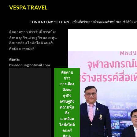
Skip
Search
VESPA TRAVEL
to
content
CONTENT LAB: MID-CAREER พื้นที่สร้างสรรค์ของคนทำหนังและซีรีส์มืออ
ติดตามข่าว ข่าววันนี้ การเมือง
สังคม ธุรกิจ เศรษฐกิจ ตลาดหุ้น
สิ่งแวดล้อม ไลฟ์สไตล์ ดนตรี
ศิลปะ ภาพยนตร์
ติดต่อ :
bluedonus@hotmail.com
ติดตาม
ข่าว
การเมือง
สังคม
ธุรกิจ
เศรษฐกิจ
ตลาดหุ้น
สิ่ง
แวดล้อม
ไลฟ์สไตล์
ดนตรี
ศิลปะ