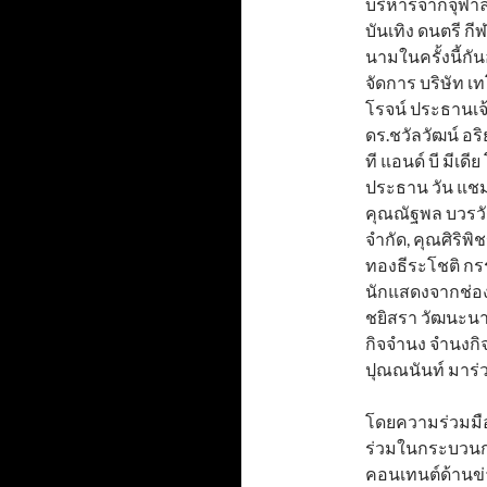
บริหารจากจุฬาลง
บันเทิง ดนตรี ก
นามในครั้งนี้กั
จัดการ บริษัท เท
โรจน์ ประธานเจ้า
ดร.ชวัลวัฒน์ อร
ที แอนด์ บี มีเ
ประธาน วัน แชม
คุณณัฐพล บวรวัฒ
จำกัด, คุณศิริพ
ทองธีระโชติ กรร
นักแสดงจากช่อง 
ชยิสรา วัฒนะนาว
กิจจำนง จำนงกิจ 
ปุณณนันท์ มาร่วม
โดยความร่วมมือน
ร่วมในกระบวนกา
คอนเทนต์ด้านข่า