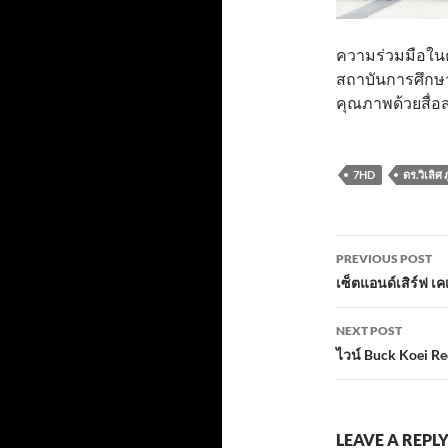
ความร่วมมือในค
สถาบันการศึกษา
คุณภาพด้วยสื่อส
7HD
ดร.วิเลิศ ภ
Post
PREVIOUS POST
navigatio
เซ็ตแอนด์เสิร์ฟ เคเ
NEXT POST
ไวน์ Buck Koei R
LEAVE A REPL