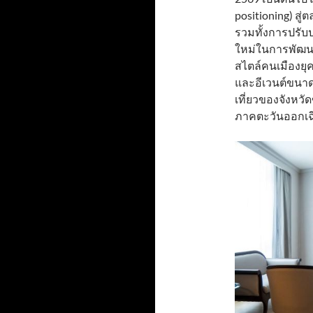
positioning) สู่
รวมทั้งการปรับ
ใหม่ในการพัฒนา
สไตล์คนเมืองยุ
และอีเวนต์ขนา
เที่ยวของจังห
ภาคตะวันออกเฉ