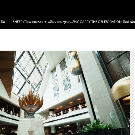
าชีพ
SHEEP เปิดฉากแห่งการเฉลิมฉลอง ชูคอนเซ็ปต์ CARRY THE CELEB” RATIONเปิดตัวพั้