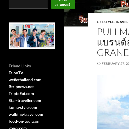
ภาพยนตร์
LIFESTYLE
,
TRAVEL
PULLM
แบรนด์
GRAND 
FEBRUARY 27, 2
Friend Links
TalonTV
wefiethailand.com
Btripnews.net
TriptoEat.com
Star-traveller.com
kuma-style.com
walking-travel.com
food-on-tour.com
voy-y.com