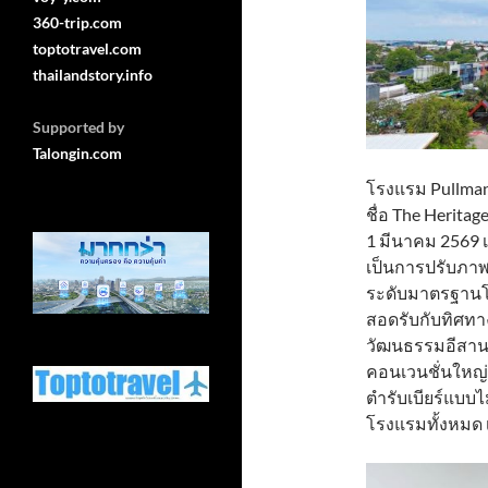
360-trip.com
toptotravel.com
thailandstory.info
Supported by
Talongin.com
โรงแรม Pullman
ชื่อ The Heritag
1 มีนาคม 2569 เป
เป็นการปรับภาพ
ระดับมาตรฐานโร
สอดรับกับทิศท
วัฒนธรรมอีสาน 
คอนเวนชั่นใหญ่ท
ตำรับเบียร์แบ
โรงแรมทั้งหมด เพ