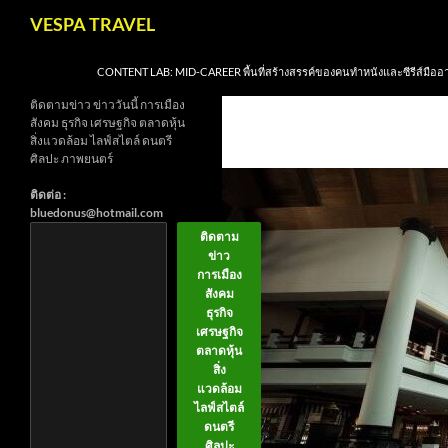
Skip
Search
VESPA TRAVEL
to
content
CONTENT LAB: MID-CAREER พื้นที่สร้างสรรค์ของคนทำหนังและซีรีส์มืออ
ติดตามข่าว ข่าววันนี้ การเมือง
สังคม ธุรกิจ เศรษฐกิจ ตลาดหุ้น
สิ่งแวดล้อม ไลฟ์สไตล์ ดนตรี
ศิลปะ ภาพยนตร์
ติดต่อ :
bluedonus@hotmail.com
ติดตาม
ข่าว
การเมือง
สังคม
ธุรกิจ
เศรษฐกิจ
ตลาดหุ้น
สิ่ง
แวดล้อม
ไลฟ์สไตล์
ดนตรี
ศิลปะ