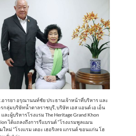
.อารยา อรุณานนท์ชัย ประธานเจ้าหน้าที่บริหาร และ
กลุ่มบริษัทน้ำตาลราชบุรี, บริษัท เอส แอนด์ เอ เอ็น
ด และผู้บริหารโรงแรม The Heritage Grand Khon
ion ได้แถลงถึงการรีแบรนด์ “โรงแรมพูลแมน
ใหม่ “โรงแรม เดอะ เฮอริเทจ แกรนด์ ขอนแก่น โฮ