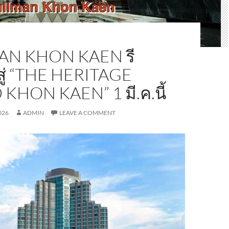
AN KHON KAEN รี
สู่ “THE HERITAGE
KHON KAEN” 1 มี.ค.นี้
026
ADMIN
LEAVE A COMMENT