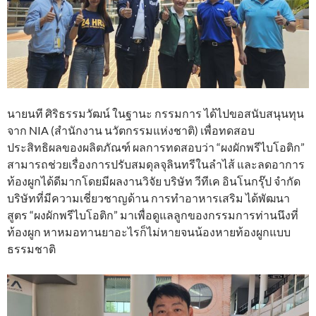
นายนที ศิริธรรมวัฒน์ ในฐานะ กรรมการ ได้ไปขอสนับสนุนทุน
จาก NIA (สำนักงาน นวัตกรรมแห่งชาติ) เพื่อทดสอบ
ประสิทธิผลของผลิตภัณฑ์ ผลการทดสอบว่า “ผงผักพรีไบโอติก”
สามารถช่วยเรื่องการปรับสมดุลจุลินทรีในลำไส้ และลดอาการ
ท้องผูกได้ดีมากโดยมีผลงานวิจัย บริษัท วีทีเค อินโนกรุ๊ป จำกัด
บริษัทที่มีความเชี่ยวชาญด้าน การทำอาหารเสริม ได้พัฒนา
สูตร “ผงผักพรีไบโอติก” มาเพื่อดูแลลูกของกรรมการท่านนึงที่
ท้องผูก หาหมอทานยาอะไรก็ไม่หายจนน้องหายท้องผูกแบบ
ธรรมชาติ