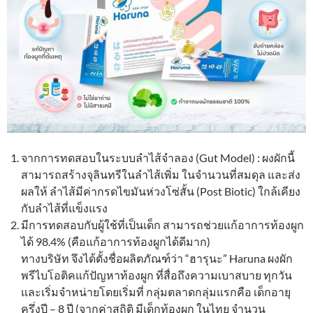
จากการทดสอบในระบบลำไส้จำลอง (Gut Model) : ผงผักนี้
สามารถสร้างจุลินทรีในลำไส้เพิ่ม ในจำนวนที่สมดุล และส่ง
ผลให้ ลำไส้มีค่ากรดไขมันห่วงโซ่สั้น (Post Biotic) ใกล้เคียง
กับลำไส้ที่แข็งแรง
มีการทดสอบกับผู้ใช้ที่เป็นเด็ก สามารถช่วยแก้อาการท้องผูก
ได้ 98.4% (คือแก้อาการท้องผูกได้ดีมาก)
ทางบริษัท จึงได้ตั้งชื่อผลิตภัณฑ์ว่า “ฮารุนะ” Haruna ผงผัก
พรีไบโอติคแก้ปัญหาท้องผูก ที่สื่อถึงความเบาสบาย ทุกวัน
และเริ่มจำหน่ายโดยเริ่มที่ กลุ่มตลาดกลุ่มแรกคือ เด็กอายุ
ครึ่งปี – 8 ปี (จากค่าสถิติ มีเด็กท้องผูก ในไทย จำนวน