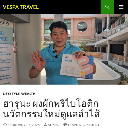
Skip
Search
VESPA TRAVEL
to
PRIMAR
content
MENU
LIFESTYLE
,
WEALTH
ฮารุนะ ผงผักพรีไบโอติก
นวัตกรรมใหม่ดูแลลำไส้
FEBRUARY 27, 2026
ADMIN
LEAVE A COMMENT