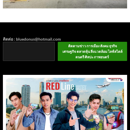
ติดต่อ : bluedonus@hotmail.com
ติดตามข่าว การเมือง สังคม ธุรกิจ
เศรษฐกิจ ตลาดหุ้น สิ่งแวดล้อม ไลฟ์สไตล์
ดนตรี ศิลปะ ภาพยนตร์