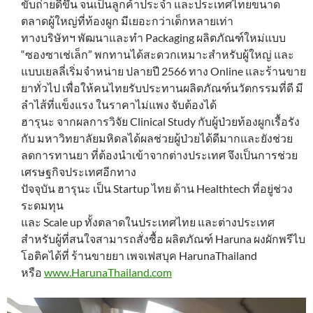
ขับถ่ายดีขึ้น จนเป็นลูกค้าประจำ และประเทศไทยขนาด
ตลาดผู้ใหญ่ที่ท้องผูก มีเยอะกว่าเด็กหลายเท่า
ทางบริษัทฯ พัฒนาและทำ Packaging ผลิตภัณฑ์ใหม่แบบ
“ซองซาเช่เล็ก” พกทานได้สะดวกเหมาะสำหรับผู้ใหญ่ และ
แบบเยลลี่เริ่มจำหน่าย ปลายปี 2566 ทาง Online และร้านขาย
ยาทั่วไป เพื่อให้คนไทยรับประทานผลิตภัณฑ์นวัตกรรมที่ดี มี
ลำไส้ที่แข็งแรง ในราคาไม่แพง จับต้องได้
ฮารุนะ จากผลการวิจัย Clinical Study กับผู้ป่วยท้องผูกเรื้อรัง
กับ มหาวิทยาลัยมหิดลได้ผลช่วยผู้ป่วยได้ดีมากและยังช่วย
ลดการทานยา ที่ต้องนำเข้าจากต่างประเทศ จึงเป็นการช่วย
เศรษฐกิจประเทศอีกทาง
ปัจจุบัน ฮารุนะ เป็น Startup ไทย ด้าน Healthtech ที่อยู่ช่วง
ระดมทุน
และ Scale up ทั้งตลาดในประเทศไทย และต่างประเทศ
สำหรับผู้ที่สนใจสามารถสั่งซื้อ ผลิตภัณฑ์ Haruna ผงผักพรีไบ
โอติคได้ที่ ร้านขายยา เพจเฟสบุค HarunaThailand
หรือ
www.HarunaThailand.com