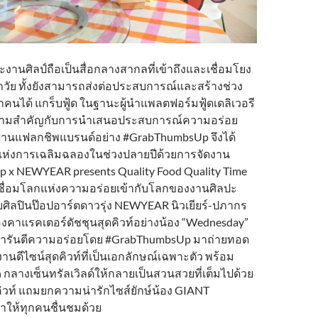
านศิลป์ถือเป็นสื่อกลางสากลที่เข้าถึงและเชื่อมโยง
ุกวัย ทั้งยังสามารถส่งต่อประสบการณ์และสร้างช่วง
ทุกคนได้ แกร็บฟู้ด ในฐานะผู้นำแพลตฟอร์มฟู้ดเดลิเวอรี
ความสำคัญกับการนำเสนอประสบการณ์ความอร่อย
่านแฟลกชิพแบรนด์อย่าง #GrabThumbsUp จึงได้
แห่งการเฉลิมฉลองในช่วงปลายปีด้วยการจัดงาน
x NEWYEAR presents Quality Food Quality Time
่อเชื่อมโลกแห่งความอร่อยเข้ากับโลกของงานศิลปะ
บศิลปินป๊อปอาร์ตดาวรุ่ง NEWYEAR นิวเยียร์-ปภากร
องคาแรคเตอร์ดัชชุนสุดคิวท์อย่างน้อง “Wednesday”
ี่การันตีความอร่อยโดย #GrabThumbsUp มาถ่ายทอด
นดีไซน์สุดคิวท์ที่เป็นเอกลักษณ์เฉพาะตัว พร้อม
กลางเซ็นทรัลเวิลด์ให้กลายเป็นสวนสวยที่เต็มไปด้วย
ิวท์ แถมยกความน่ารักไซส์ยักษ์น้อง GIANT
ห้ทุกคนชื่นชมด้วย