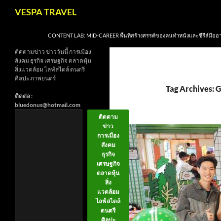
Skip
Search
VESPA TRAVEL
to
content
CONTENT LAB: MID-CAREER พื้นที่สร้างสรรค์ของคนทำหนังและซีรีส์มืออ
ติดตามข่าว ข่าววันนี้ การเมือง
สังคม ธุรกิจ เศรษฐกิจ ตลาดหุ้น
สิ่งแวดล้อม ไลฟ์สไตล์ ดนตรี
ศิลปะ ภาพยนตร์
Tag Archives:
ติดต่อ :
bluedonus@hotmail.com
ติดตาม
ข่าว
การเมือง
สังคม
ธุรกิจ
เศรษฐกิจ
ตลาดหุ้น
สิ่ง
แวดล้อม
ไลฟ์สไตล์
ดนตรี
ศิลปะ