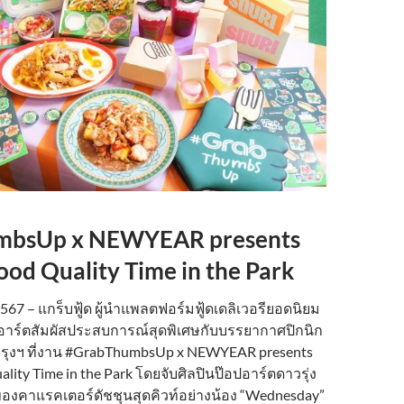
mbsUp x NEWYEAR presents
ood Quality Time in the Park
67 – แกร็บฟู้ด ผู้นำแพลตฟอร์มฟู้ดเดลิเวอรียอดนิยม
าร์ตสัมผัสประสบการณ์สุดพิเศษกับบรรยากาศปิกนิก
ุงฯ ที่งาน #GrabThumbsUp x NEWYEAR presents
ality Time in the Park โดยจับศิลปินป๊อปอาร์ตดาวรุ่ง
งคาแรคเตอร์ดัชชุนสุดคิวท์อย่างน้อง “Wednesday”