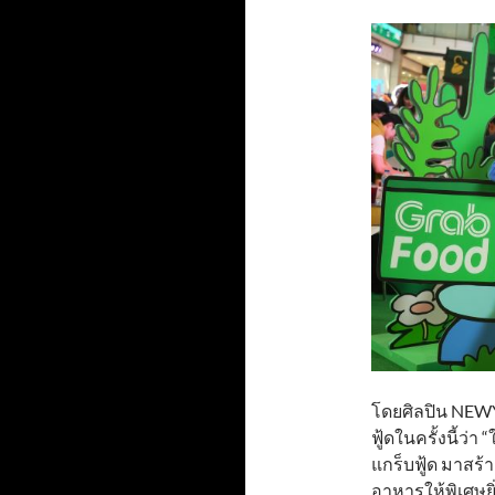
โดยศิลปิน NEWY
ฟู้ดในครั้งนี้ว่า 
แกร็บฟู้ด มาสร
อาหารให้พิเศษยิ