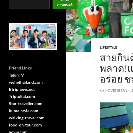
ภาพยนตร์
LIFESTYLE
สายกิน
พลาด!แก
Friend Links
TalonTV
อร่อย ช
wefiethailand.com
Btripnews.net
NOVEMBER 14, 
TriptoEat.com
Star-traveller.com
kuma-style.com
walking-travel.com
food-on-tour.com
voy-y.com