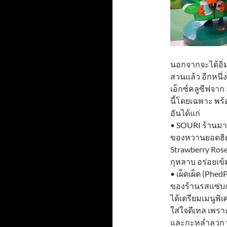
นอกจากจะได้อิ่
สวนแล้ว อีกหนึ่
เอ็กซ์คลูซีฟจาก 5
นี้โดยเฉพาะ พ
อันได้แก่
• SOURI ร้านมา
ของหวานยอดฮิตขอ
Strawberry Ros
กุหลาบ อร่อยเข้
• เผ็ดเผ็ด (Phe
ของร้านรสแซ่บกั
ได้เตรียมเมนูพิ
ใส่ใจดีเทล เพรา
และกะหล่ำลวก 