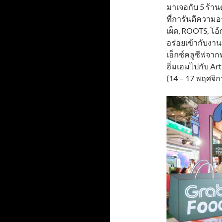
มาเจอกับ 5 ร้านด
ที่การันตีความอ
เผ็ด, ROOTS, โอ
อร่อยเข้ากับงาน
เอ็กซ์คลูซีฟจากท
อิ่มเอมไปกับ Art
(14 – 17 พฤศจิก