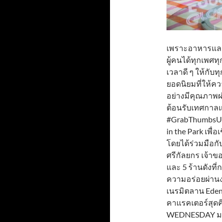
เพราะอาหารและง
ผู้คนได้ทุกเพศท
เวลาดี ๆ ให้กับ
ยอดนิยมที่ให้
อย่างมีคุณภาพผ
ต้อนรับเทศกาล
#GrabThumbsUp 
in the Park เพื
โดยได้ร่วมมือกั
ศรีกัลยกร เจ้าข
และ 5 ร้านดังท
ความอร่อยผ่านงา
เนรมิตลาน Eden 
คาแรคเตอร์สุดค
WEDNESDAY มาใ