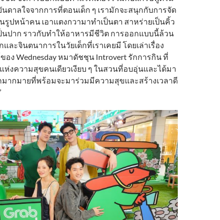
งบันดาลใจจากการที่ตอนเด็ก ๆ เรามักจะสนุกกับการจัด
นรูปหน้าคน เอาแตงกวามาทำเป็นตา สาหร่ายเป็นคิ้ว
็นปาก ราวกับทำให้อาหารมีชีวิต การออกแบบนี้ล้วน
กและจินตนาการในวัยเด็กที่เราเคยมี โดยเล่าเรื่อง
อง Wednesday หมาดัชชุน Introvert รักการกิน ที่
ห่งความสุขคนเดียวเงียบ ๆ ในสวนที่อบอุ่นและได้มา
 อีกมากมายที่พร้อมจะมาร่วมมีความสุขและสร้างเวลาดี
”