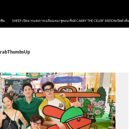
าชีพ
SHEEP เปิดฉากแห่งการเฉลิมฉลอง ชูคอนเซ็ปต์ CARRY THE CELEB” RATIONเปิดตัวพั้
 GrabThumbsUp