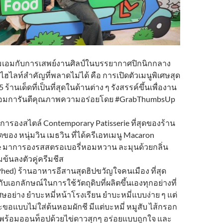
มเอมกับการเสพย์งานศิลป์ในบรรยากาศปิกนิกกลาง
งไฮไลท์สำคัญที่พลาดไม่ได้ คือ การเปิดตัวเมนูพิเศษสุด
 ร้านเด็ดที่เป็นที่สุดในด้านต่าง ๆ รังสรรค์ขึ้นเพื่องาน
ร้อมการันตีคุณภาพความอร่อยโดย #GrabThumbsUp
การองสไตล์ Contemporary Patisserie ที่สุดของร้าน
ง หนุ่มวิน เมธวิน ที่ได้ครีเอทเมนู Macaron
e มาการองรสสตรอเบอรี่หอมหวาน ละมุนด้วยกลิ่น
มข้นลงตัวคู่ครีมชีส
dPhed) ร้านอาหารอีสานสุดฮิปขวัญใจคนเมือง ที่สุด
บเอกลักษณ์ในการใช้วัตถุดิบที่ผลิตขึ้นเองทุกอย่างที่
เศษอย่าง ยำบะหมี่หน้าโรงเรียน ยำบะหมี่แบบง่าย ๆ แต่
ะขอแบบไม่ใส่ต้นหอมผักชี มีแต่บะหมี่ หมูสับ ไส้กรอก
พร้อมออนท็อปด้วยไข่ดาวสุกๆ อร่อยแบบถูกใจ และ