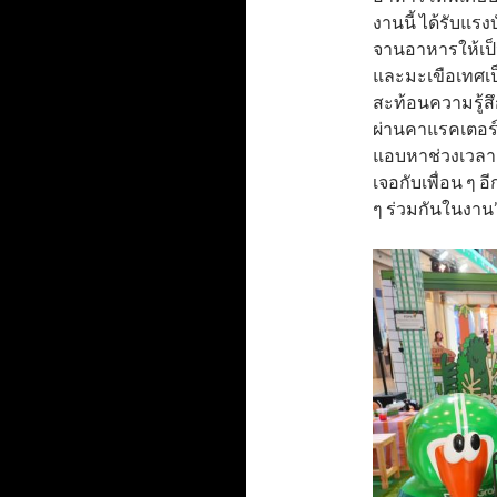
งานนี้ ได้รับแร
จานอาหารให้เป็
และมะเขือเทศเป
สะท้อนความรู้สึ
ผ่านคาแรคเตอร์ข
แอบหาช่วงเวลาแ
เจอกับเพื่อน ๆ
ๆ ร่วมกันในงาน