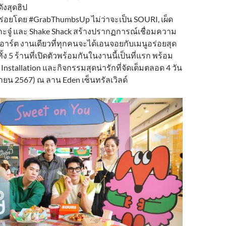
ังสุดฮิป
ร่อยโดย #GrabThumbsUp ไม่ว่าจะเป็น SOURI, เผ็ด
้กะจู๋ และ Shake Shack สร้างปรากฏการณ์เชื่อมความ
อาร์ต งานเดียวที่ทุกคนจะได้เอนจอยกับเมนูอร่อยสุด
ั้ง 5 ร้านที่เปิดตัวพร้อมกันในงานนี้เป็นที่แรก พร้อม
 Installation และกิจกรรมสุดน่ารักที่จัดเต็มตลอด 4 วัน
ายน 2567) ณ ลาน Eden เซ็นทรัลเวิลด์