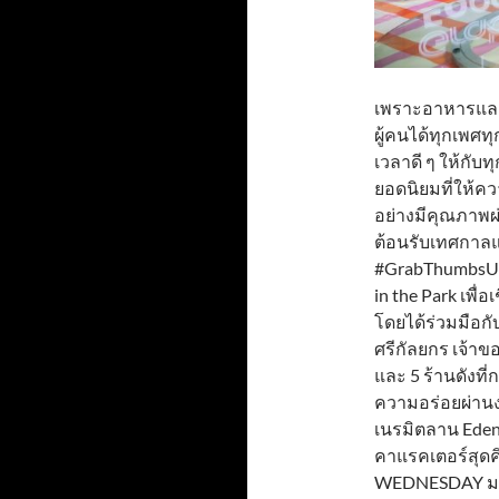
เพราะอาหารและง
ผู้คนได้ทุกเพศท
เวลาดี ๆ ให้กับ
ยอดนิยมที่ให้
อย่างมีคุณภาพผ
ต้อนรับเทศกาล
#GrabThumbsUp 
in the Park เพื
โดยได้ร่วมมือกั
ศรีกัลยกร เจ้าข
และ 5 ร้านดังท
ความอร่อยผ่านงา
เนรมิตลาน Eden 
คาแรคเตอร์สุดค
WEDNESDAY มาใ