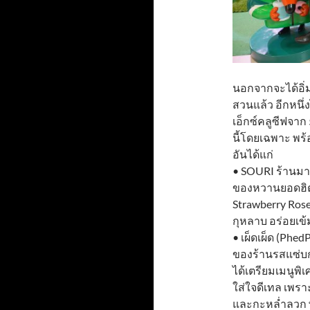
นอกจากจะได้อิ่
สวนแล้ว อีกหนึ่
เอ็กซ์คลูซีฟจาก 5
นี้โดยเฉพาะ พ
อันได้แก่
• SOURI ร้านมา
ของหวานยอดฮิตขอ
Strawberry Ros
กุหลาบ อร่อยเข้
• เผ็ดเผ็ด (Phe
ของร้านรสแซ่บกั
ได้เตรียมเมนูพิ
ใส่ใจดีเทล เพรา
และกะหล่ำลวก 