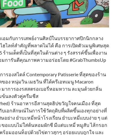
มเอมกับการเสพย์งานศิลป์ในบรรยากาศปิกนิกกลาง
งไฮไลท์สำคัญที่พลาดไม่ได้ คือ การเปิดตัวเมนูพิเศษสุด
 ร้านเด็ดที่เป็นที่สุดในด้านต่าง ๆ รังสรรค์ขึ้นเพื่องาน
ร้อมการันตีคุณภาพความอร่อยโดย #GrabThumbsUp
การองสไตล์ Contemporary Patisserie ที่สุดของร้าน
ง หนุ่มวิน เมธวิน ที่ได้ครีเอทเมนู Macaron
e มาการองรสสตรอเบอรี่หอมหวาน ละมุนด้วยกลิ่น
มข้นลงตัวคู่ครีมชีส
dPhed) ร้านอาหารอีสานสุดฮิปขวัญใจคนเมือง ที่สุด
บเอกลักษณ์ในการใช้วัตถุดิบที่ผลิตขึ้นเองทุกอย่างที่
เศษอย่าง ยำบะหมี่หน้าโรงเรียน ยำบะหมี่แบบง่าย ๆ แต่
ะขอแบบไม่ใส่ต้นหอมผักชี มีแต่บะหมี่ หมูสับ ไส้กรอก
พร้อมออนท็อปด้วยไข่ดาวสุกๆ อร่อยแบบถูกใจ และ