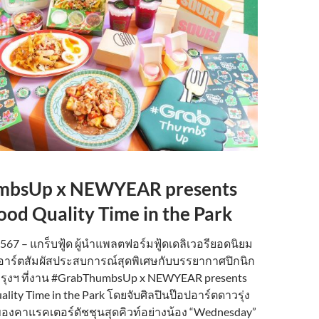
mbsUp x NEWYEAR presents
ood Quality Time in the Park
67 – แกร็บฟู้ด ผู้นำแพลตฟอร์มฟู้ดเดลิเวอรียอดนิยม
าร์ตสัมผัสประสบการณ์สุดพิเศษกับบรรยากาศปิกนิก
ุงฯ ที่งาน #GrabThumbsUp x NEWYEAR presents
ality Time in the Park โดยจับศิลปินป๊อปอาร์ตดาวรุ่ง
งคาแรคเตอร์ดัชชุนสุดคิวท์อย่างน้อง “Wednesday”