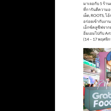
มาเจอกับ 5 ร้านด
ที่การันตีความอ
เผ็ด, ROOTS, โอ
อร่อยเข้ากับงาน
เอ็กซ์คลูซีฟจากท
อิ่มเอมไปกับ Art
(14 – 17 พฤศจิก