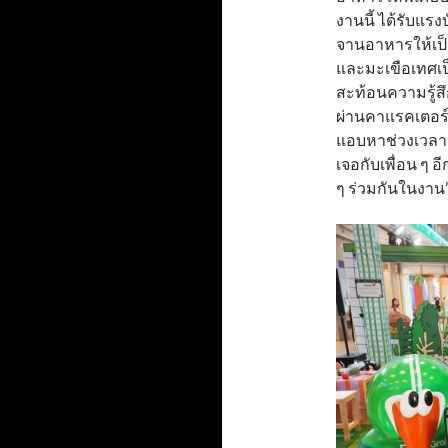
งานนี้ ได้รับแร
จานอาหารให้เป็
และมะเขือเทศเป
สะท้อนความรู้สึ
ผ่านคาแรคเตอร์ข
แอบหาช่วงเวลาแ
เจอกับเพื่อน ๆ
ๆ ร่วมกันในงาน