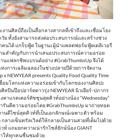
านศิลป์ถือเป็นสื่อกลางสากลที่เข้าถึงและเชื่อมโยง
ุกวัย ทั้งยังสามารถส่งต่อประสบการณ์และสร้างช่วง
ทุกคนได้ แกร็บฟู้ด ในฐานะผู้นำแพลตฟอร์มฟู้ดเดลิเวอรี
ความสำคัญกับการนำเสนอประสบการณ์ความอร่อย
่านแฟลกชิพแบรนด์อย่าง #GrabThumbsUp จึงได้
แห่งการเฉลิมฉลองในช่วงปลายปีด้วยการจัดงาน
x NEWYEAR presents Quality Food Quality Time
่อเชื่อมโลกแห่งความอร่อยเข้ากับโลกของงานศิลปะ
บศิลปินป๊อปอาร์ตดาวรุ่ง NEWYEAR นิวเยียร์-ปภากร
องคาแรคเตอร์ดัชชุนสุดคิวท์อย่างน้อง “Wednesday”
ี่การันตีความอร่อยโดย #GrabThumbsUp มาถ่ายทอด
นดีไซน์สุดคิวท์ที่เป็นเอกลักษณ์เฉพาะตัว พร้อม
กลางเซ็นทรัลเวิลด์ให้กลายเป็นสวนสวยที่เต็มไปด้วย
ิวท์ แถมยกความน่ารักไซส์ยักษ์น้อง GIANT
ห้ทุกคนชื่นชมด้วย