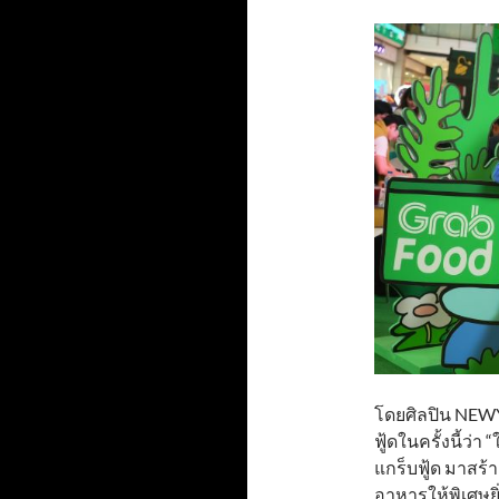
โดยศิลปิน NEWY
ฟู้ดในครั้งนี้ว่า 
แกร็บฟู้ด มาสร
อาหารให้พิเศษยิ