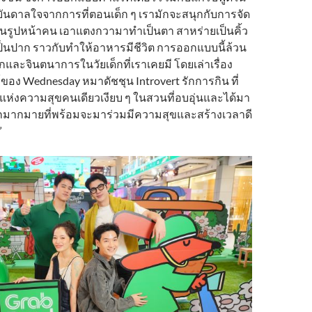
งบันดาลใจจากการที่ตอนเด็ก ๆ เรามักจะสนุกกับการจัด
นรูปหน้าคน เอาแตงกวามาทำเป็นตา สาหร่ายเป็นคิ้ว
็นปาก ราวกับทำให้อาหารมีชีวิต การออกแบบนี้ล้วน
กและจินตนาการในวัยเด็กที่เราเคยมี โดยเล่าเรื่อง
อง Wednesday หมาดัชชุน Introvert รักการกิน ที่
ห่งความสุขคนเดียวเงียบ ๆ ในสวนที่อบอุ่นและได้มา
 อีกมากมายที่พร้อมจะมาร่วมมีความสุขและสร้างเวลาดี
”