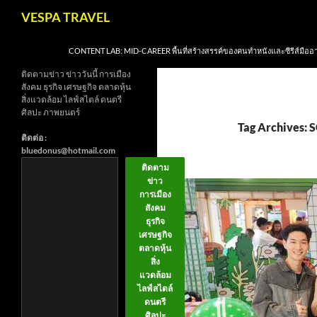
Skip
Search
VESPA TRAVEL
to
content
CONTENT LAB: MID-CAREER พื้นที่สร้างสรรค์ของคนทำหนังและซีรีส์มืออ
ติดตามข่าว ข่าววันนี้ การเมือง
สังคม ธุรกิจ เศรษฐกิจ ตลาดหุ้น
สิ่งแวดล้อม ไลฟ์สไตล์ ดนตรี
ศิลปะ ภาพยนตร์
Tag Archives: 
ติดต่อ :
bluedonus@hotmail.com
ติดตาม
ข่าว
การเมือง
สังคม
ธุรกิจ
เศรษฐกิจ
ตลาดหุ้น
สิ่ง
แวดล้อม
ไลฟ์สไตล์
ดนตรี
ศิลปะ