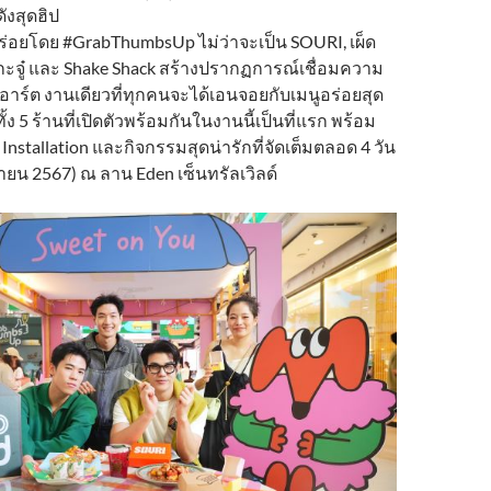
ังสุดฮิป
ร่อยโดย #GrabThumbsUp ไม่ว่าจะเป็น SOURI, เผ็ด
้กะจู๋ และ Shake Shack สร้างปรากฏการณ์เชื่อมความ
อาร์ต งานเดียวที่ทุกคนจะได้เอนจอยกับเมนูอร่อยสุด
ั้ง 5 ร้านที่เปิดตัวพร้อมกันในงานนี้เป็นที่แรก พร้อม
 Installation และกิจกรรมสุดน่ารักที่จัดเต็มตลอด 4 วัน
ายน 2567) ณ ลาน Eden เซ็นทรัลเวิลด์