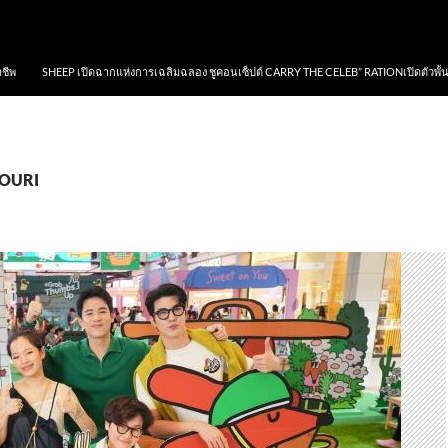
าชีพ
SHEEP เปิดฉากแห่งการเฉลิมฉลอง ชูคอนเซ็ปต์ CARRY THE CELEB” RATIONเปิดตัวพั้
SOURI