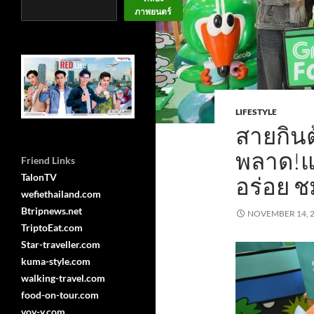
ภาพยนตร์
LIFESTYLE
สายกิน
พลาด!แก
Friend Links
TalonTV
อร่อย ช
wefiethailand.com
Btripnews.net
NOVEMBER 14, 
TriptoEat.com
Star-traveller.com
kuma-style.com
walking-travel.com
food-on-tour.com
voy-y.com